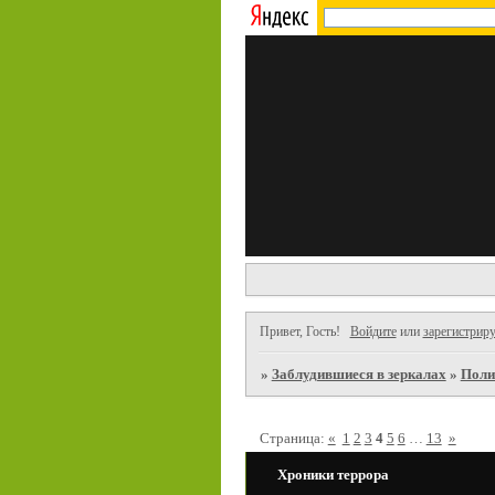
Привет, Гость!
Войдите
или
зарегистриру
»
Заблудившиеся в зеркалах
»
Поли
Страница:
«
1
2
3
4
5
6
…
13
»
Хроники террора