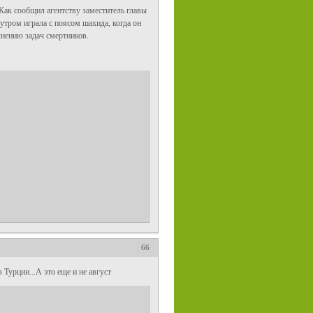
Как сообщил агентству заместитель главы
утром играла с поясом шахида, когда он
лнению задач смертников.
66
 Турции...А это еще и не август