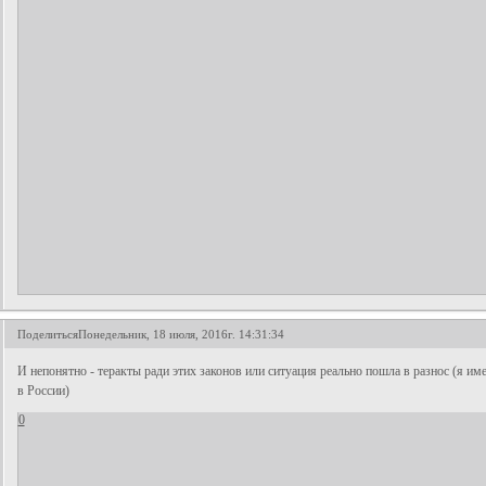
Поделиться
Понедельник, 18 июля, 2016г. 14:31:34
И непонятно - теракты ради этих законов или ситуация реально пошла в разнос (я и
в России)
0