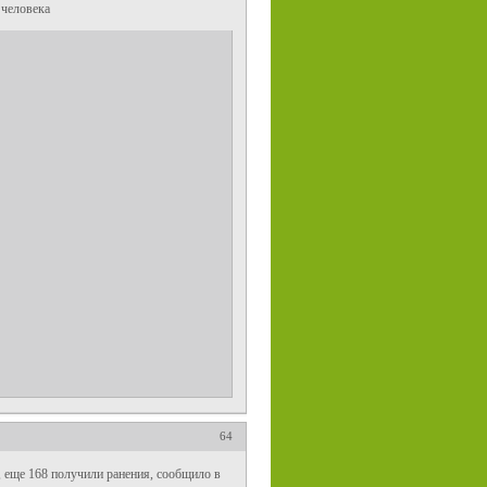
 человека
64
, еще 168 получили ранения, сообщило в