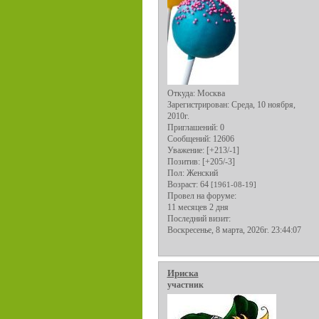
Откуда:
Москва
Зарегистрирован
: Среда, 10 ноября,
2010г.
Приглашений:
0
Сообщений:
12606
Уважение:
[+213/-1]
Позитив:
[+205/-3]
Пол:
Женский
Возраст:
64
[1961-08-19]
Провел на форуме:
11 месяцев 2 дня
Последний визит:
Воскресенье, 8 марта, 2026г. 23:44:07
Ириска
участник