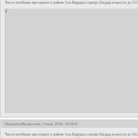
Число погибших при теракте в районе Аль-Каррада в центре Багдада возросло до 131
0
Поделиться
Воскресенье, 3 июля, 2016г. 16:28:01
Число погибших при теракте в районе Аль-Каррада в центре Багдада возросло до 165