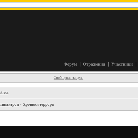
Форум
Отражения
Участники
Сообщения за день
йтесь
.
тикантроп
»
Хроники террора