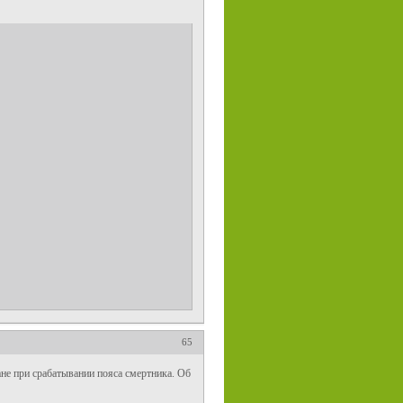
65
не при срабатывании пояса смертника. Об