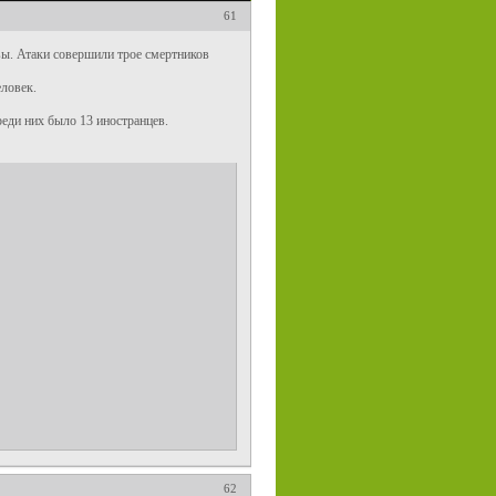
61
ы. Атаки совершили трое смертников
еловек.
еди них было 13 иностранцев.
62