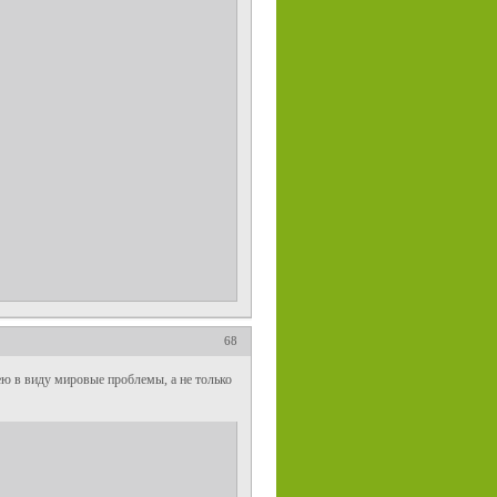
68
мею в виду мировые проблемы, а не только