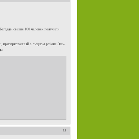
 Багдада, свыше 100 человек получили
ь, припаркованный в людном районе Эль-
а.
63