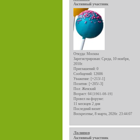
Активный участник
Откуда:
Москва
Зарегистрирован
: Среда, 10 ноября,
2010г.
Приглашений:
0
Сообщений:
12606
Уважение:
[+213/-1]
Позитив:
[+205/-3]
Пол:
Женский
Возраст:
64
[1961-08-19]
Провел на форуме:
11 месяцев 2 дня
Последний визит:
Воскресенье, 8 марта, 2026г. 23:44:07
Лолипоп
Активный участник