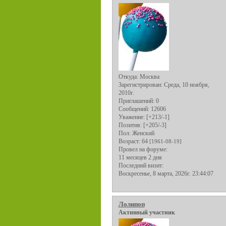
Откуда:
Москва
Зарегистрирован
: Среда, 10 ноября,
2010г.
Приглашений:
0
Сообщений:
12606
Уважение:
[+213/-1]
Позитив:
[+205/-3]
Пол:
Женский
Возраст:
64
[1961-08-19]
Провел на форуме:
11 месяцев 2 дня
Последний визит:
Воскресенье, 8 марта, 2026г. 23:44:07
Лолипоп
Активный участник