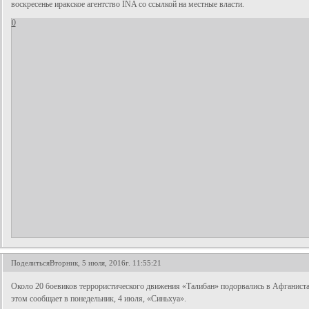
воскресенье иракское агентство INA со ссылкой на местные власти.
0
Поделиться
Вторник, 5 июля, 2016г. 11:55:21
Около 20 боевиков террористического движения «Талибан» подорвались в Афганиста
этом сообщает в понедельник, 4 июля, «Синьхуа».