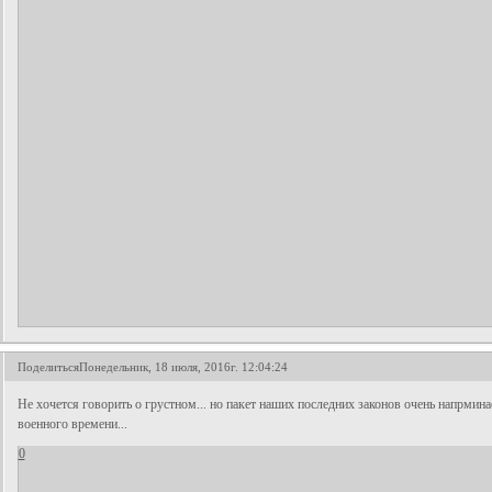
Поделиться
Понедельник, 18 июля, 2016г. 12:04:24
Не хочется говорить о грустном... но пакет наших последних законов очень напрмин
военного времени...
0