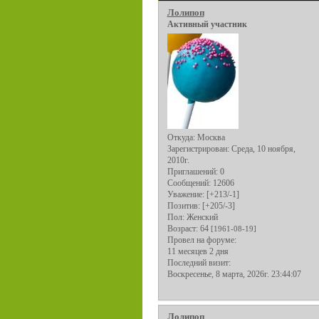
Лолипоп
Активный участник
Откуда:
Москва
Зарегистрирован
: Среда, 10 ноября,
2010г.
Приглашений:
0
Сообщений:
12606
Уважение:
[+213/-1]
Позитив:
[+205/-3]
Пол:
Женский
Возраст:
64
[1961-08-19]
Провел на форуме:
11 месяцев 2 дня
Последний визит:
Воскресенье, 8 марта, 2026г. 23:44:07
Лолипоп