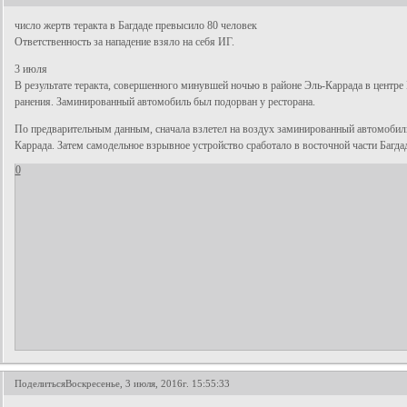
число жертв теракта в Багдаде превысило 80 человек
Ответственность за нападение взяло на себя ИГ.
3 июля
В результате теракта, совершенного минувшей ночью в районе Эль-Каррада в центре
ранения. Заминированный автомобиль был подорван у ресторана.
По предварительным данным, сначала взлетел на воздух заминированный автомобил
Каррада. Затем самодельное взрывное устройство сработало в восточной части Багдад
0
Поделиться
Воскресенье, 3 июля, 2016г. 15:55:33