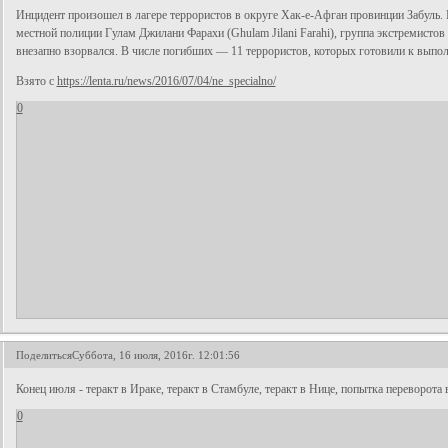
Инцидент произошел в лагере террористов в округе Хак-е-Афган провинции Забуль. 
местной полиции Гулам Джилани Фарахи (Ghulam Jilani Farahi), группа экстремистов 
внезапно взорвался. В числе погибших — 11 террористов, которых готовили к выпо
Взято с
https://lenta.ru/news/2016/07/04/ne_specialno/
0
Поделиться
Суббота, 16 июля, 2016г. 12:01:56
Конец июля - теракт в Ираке, теракт в Стамбуле, теракт в Нице, попытка переворота в
0