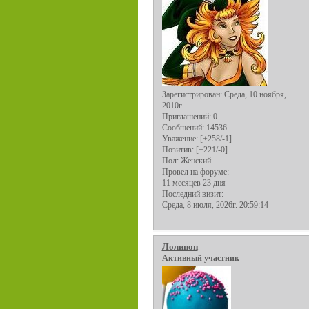
Зарегистрирован
: Среда, 10 ноября,
2010г.
Приглашений:
0
Сообщений:
14536
Уважение:
[+258/-1]
Позитив:
[+221/-0]
Пол:
Женский
Провел на форуме:
11 месяцев 23 дня
Последний визит:
Среда, 8 июля, 2026г. 20:59:14
Лолипоп
Активный участник