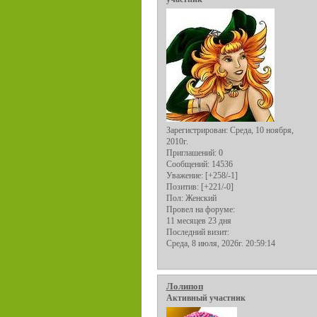
Зарегистрирован
: Среда, 10 ноября,
2010г.
Приглашений:
0
Сообщений:
14536
Уважение:
[+258/-1]
Позитив:
[+221/-0]
Пол:
Женский
Провел на форуме:
11 месяцев 23 дня
Последний визит:
Среда, 8 июля, 2026г. 20:59:14
Лолипоп
Активный участник