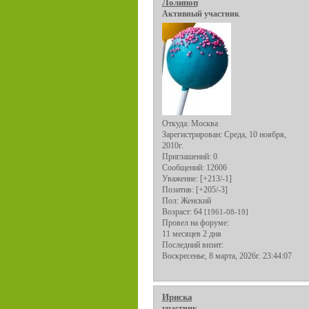
Лолипоп
Активный участник
Откуда:
Москва
Зарегистрирован
: Среда, 10 ноября,
2010г.
Приглашений:
0
Сообщений:
12606
Уважение:
[+213/-1]
Позитив:
[+205/-3]
Пол:
Женский
Возраст:
64
[1961-08-19]
Провел на форуме:
11 месяцев 2 дня
Последний визит:
Воскресенье, 8 марта, 2026г. 23:44:07
Ириска
участник