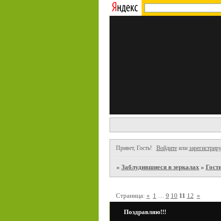
Привет, Гость!
Войдите
или
зарегистриру
»
Заблудившиеся в зеркалах
»
Гост
Страница:
«
1
…
9
10
11
12
»
Поздравляю!!!