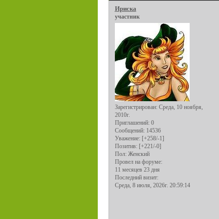
Ириска
участник
Зарегистрирован
: Среда, 10 ноября,
2010г.
Приглашений:
0
Сообщений:
14536
Уважение:
[+258/-1]
Позитив:
[+221/-0]
Пол:
Женский
Провел на форуме:
11 месяцев 23 дня
Последний визит:
Среда, 8 июля, 2026г. 20:59:14