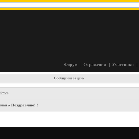
Форум
Отражения
Участники
Сообщения за день
йтесь
.
иная
»
Поздравляю!!!