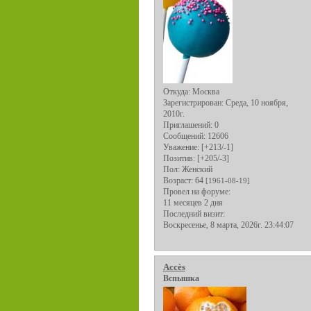
Откуда:
Москва
Зарегистрирован
: Среда, 10 ноября,
2010г.
Приглашений:
0
Сообщений:
12606
Уважение:
[+213/-1]
Позитив:
[+205/-3]
Пол:
Женский
Возраст:
64
[1961-08-19]
Провел на форуме:
11 месяцев 2 дня
Последний визит:
Воскресенье, 8 марта, 2026г. 23:44:07
Аccès
Вспышка