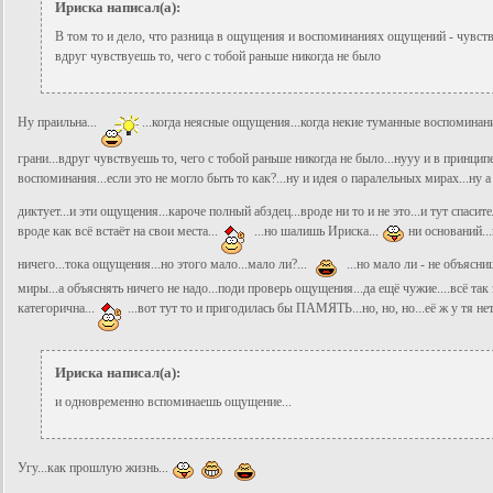
Ириска написал(а):
В том то и дело, что разница в ощущения и воспоминаниях ощущений - чувствуе
вдруг чувствуешь то, чего с тобой раньше никогда не было
Ну праильна...
...когда неясные ощущения...когда некие туманные воспоминания.
грани...вдруг чувствуешь то, чего с тобой раньше никогда не было...нууу и в принципе
воспоминания...если это не могло быть то как?...ну и идея о паралельных мирах...ну а
диктует...и эти ощущения...кароче полный абздец...вроде ни то и не это...и тут спаси
вроде как всё встаёт на свои места...
...но шалишь Ириска...
ни оснований...
ничего...тока ощущения...но этого мало...мало ли?...
...но мало ли - не объясниш
миры...а объяснять ничего не надо...поди проверь ощущения...да ещё чужие....всё так
категорична...
...вот тут то и пригодилась бы ПАМЯТЬ...но, но, но...её ж у тя нет.
Ириска написал(а):
и одновременно вспоминаешь ощущение...
Угу...как прошлую жизнь...