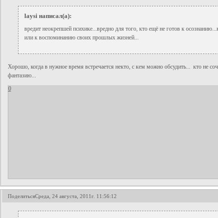
laysi написал(а):
вредит неокрепшей психике...вредно для того, кто ещё не готов к осознанию.
или к воспоминанию своих прошлых жизней...
Хорошо, когда в нужное время встречается некто, с кем можно обсудить... кто не соч
фантазию...
0
Поделиться
Среда, 24 августа, 2011г. 11:56:12