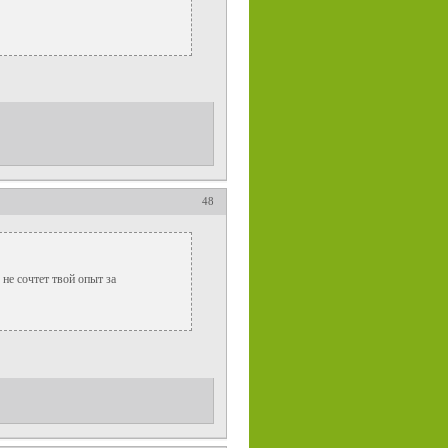
48
 не сочтет твой опыт за