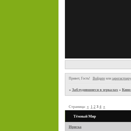
Привет, Гость!
Войдите
или
зарегистриру
»
Заблудившиеся в зеркалах
»
Кино
Страница:
«
1
2
3
4
»
Тёмный Мир
Ириска