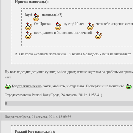
Ириска написал(а):
laysi
написал(-а?)
:
Ох Ириска...
ну ещё 10 лет...
чего тебе искренне жела
неотвратимо и без всяких исключений...
А я не горю желанием жить вечно... и вечная молодость - меня не впечатляет.
Ну вот: подсадил девушке суицидный синдром; неначе ждёт там за гробовыми врата
кает.
Будете жить вечно
, хотя, мобыть, и отдельно. О смерти и не мечтайте.
Отредактировано Рыжий Кот (Среда, 24 августа, 2011г. 11:56:41)
0
Поделиться
Среда, 24 августа, 2011г. 13:09:56
Рыжий Кот написал(а):