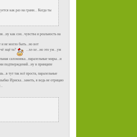
тся как раз на грани... Когда ты
..ну как сон...чувства и реальность на
 и не могло быть...но вот
 чё эщё та?
...хе-хе...но это ум...ум
тельная саломинка...паралельные миры...и
ни подтверждений...ну в принципе
ь...в тут так всё проста, паралельные
 зыбко Ириска...заметь, я ведь не отрицаю
..