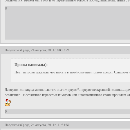
реальностях. Может быть они и не параллельные вовсе, а последовательные. Жить с эт
0
Поделиться
Среда, 24 августа, 2011г. 08:02:28
Ириска написал(а):
Нет... история доказала, что память в такой ситуации только вредит. Слишком л
Да верно...свихнуца можно...но что значит вредит?...вредит неокрепшей психике...вре
осознанию...к осознанию паралельных миров или к воспоминанию своих прошлых жизне
0
Поделиться
Среда, 24 августа, 2011г. 11:54:50