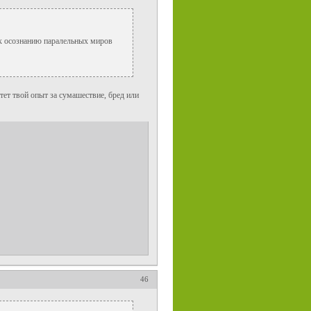
..к осознанию паралельных миров
тет твой опыт за сумашествие, бред или
46