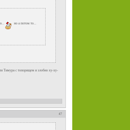
ю...
но а потом то...
ми Тимура с топорищем и злобно ху-ху-
47