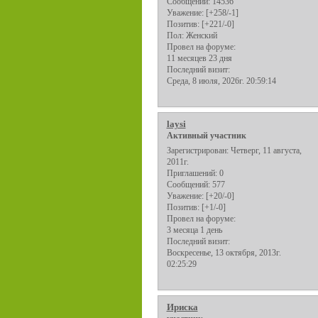
Сообщений:
14536
Уважение:
[+258/-1]
Позитив:
[+221/-0]
Пол:
Женский
Провел на форуме:
11 месяцев 23 дня
Последний визит:
Среда, 8 июля, 2026г. 20:59:14
laysi
Активный участник
Зарегистрирован
: Четверг, 11 августа,
2011г.
Приглашений:
0
Сообщений:
577
Уважение:
[+20/-0]
Позитив:
[+1/-0]
Провел на форуме:
3 месяца 1 день
Последний визит:
Воскресенье, 13 октября, 2013г.
02:25:29
Ириска