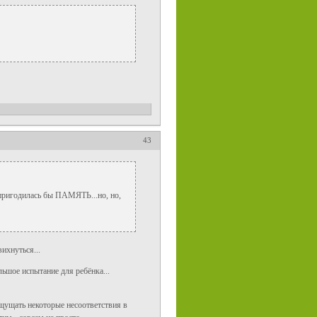
43
 и пригодилась бы ПАМЯТЬ...но, но,
ихнуться...
льшое испытание для ребёнка...
ощущать некоторые несоответствия в