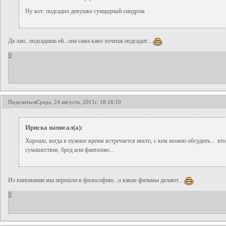
Ну вот: подсадил девушке суицидный синдром
Да лан...подсадишь ей...она сама каво хочешь подсадит...
0
Поделиться
Среда, 24 августа, 2011г. 18:16:10
Ириска написал(а):
Хорошо, когда в нужное время встречается некто, с кем можно обсудить... кто
сумашествие, бред или фантазию...
Из киномании мы перешли в философию...о какие фильмы делают...
0