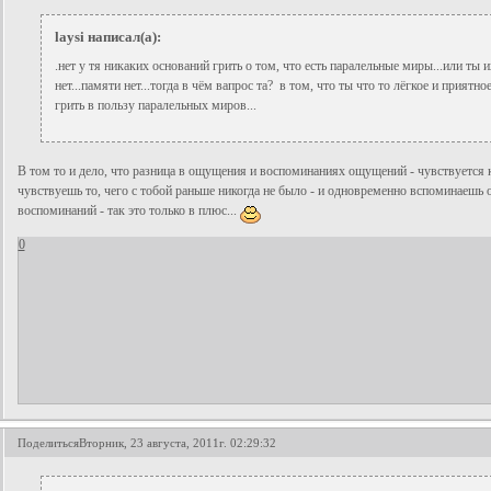
laysi написал(а):
.нет у тя никаких оснований грить о том, что есть паралельные миры...или ты
нет...памяти нет...тогда в чём вапрос та? в том, что ты что то лёгкое и приятн
грить в пользу паралельных миров...
В том то и дело, что разница в ощущения и воспоминаниях ощущений - чувствуется ка
чувствуешь то, чего с тобой раньше никогда не было - и одновременно вспоминаешь о
воспоминаний - так это только в плюс...
0
Поделиться
Вторник, 23 августа, 2011г. 02:29:32