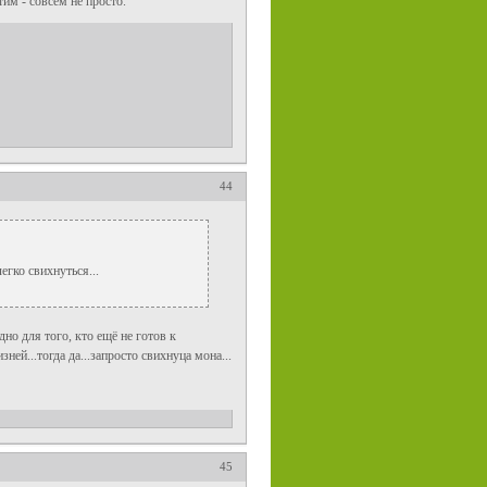
им - совсем не просто.
44
егко свихнуться...
дно для того, кто ещё не готов к
й...тогда да...запросто свихнуца мона...
45