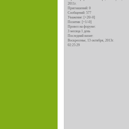
2011г.
Приглашений:
0
Сообщений:
577
Уважение:
[+20/-0]
Позитив:
[+1/-0]
Провел на форуме:
3 месяца 1 день
Последний визит:
Воскресенье, 13 октября, 2013г.
02:25:29