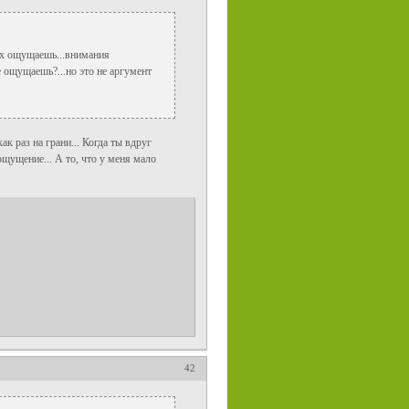
 их ощущаешь...внимания
ое ощущаешь?...но это не аргумент
к раз на грани... Когда ты вдруг
щущение... А то, что у меня мало
42