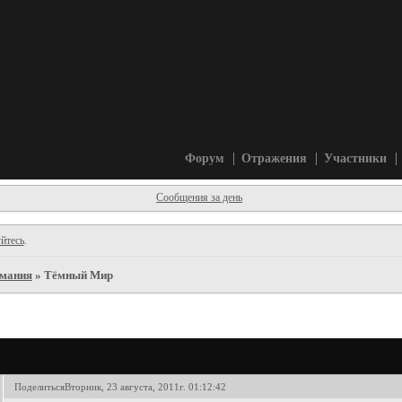
Форум
Отражения
Участники
Сообщения за день
йтесь
.
мания
»
Тёмный Мир
Поделиться
Вторник, 23 августа, 2011г. 01:12:42