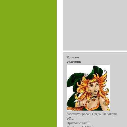
Ириска
участник
Зарегистрирован
: Среда, 10 ноября,
2010г.
Приглашений:
0