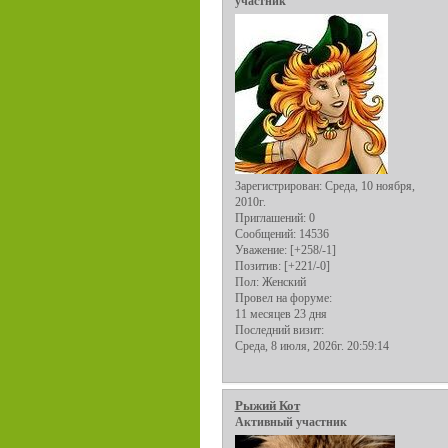
участник
Зарегистрирован
: Среда, 10 ноября,
2010г.
Приглашений:
0
Сообщений:
14536
Уважение:
[+258/-1]
Позитив:
[+221/-0]
Пол:
Женский
Провел на форуме:
11 месяцев 23 дня
Последний визит:
Среда, 8 июля, 2026г. 20:59:14
Рыжий Кот
Активный участник