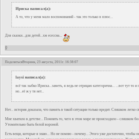
Ириска написал(а):
А то, что у меня мало воспоминаний - так это только в плюс...
Для сказки...для детей...хм есессна...
0
Поделиться
Вторник, 23 августа, 2011г. 16:38:07
laysi написал(а):
всё так зыбко Ириска...заметь, я ведь не отрицаю категорична... ...вот тут то
но...её ж у тя нет...
Нет... история доказала, что память в такой ситуации только вредит. Слишком легко св
Мне хватило в детстве... Помнить то, чего в этом мире не происходило - слишком бо
Утомительно быть белой вороной.
Есть вещи, которые я знаю... Но не помню - почему... Этого уже достаточно, чтобы 