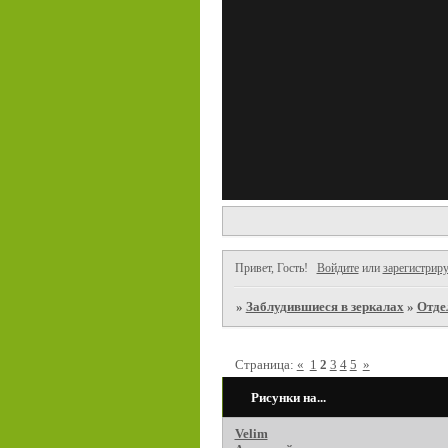
Привет, Гость!
Войдите
или
зарегистриру
»
Заблудившиеся в зеркалах
»
Отде
Страница:
«
1
2
3
4
5
»
Рисунки на...
Velim