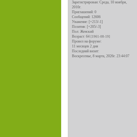
Зарегистрирован
: Среда, 10 ноября,
2010г.
Приглашений:
0
Сообщений:
12606
Уважение:
[+213/-1]
Позитив:
[+205/-3]
Пол:
Женский
Возраст:
64
[1961-08-19]
Провел на форуме:
11 месяцев 2 дня
Последний визит:
Воскресенье, 8 марта, 2026г. 23:44:07