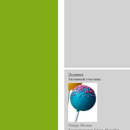
Лолипоп
Активный участник
Откуда:
Москва
Зарегистрирован
: Среда, 10 ноября,