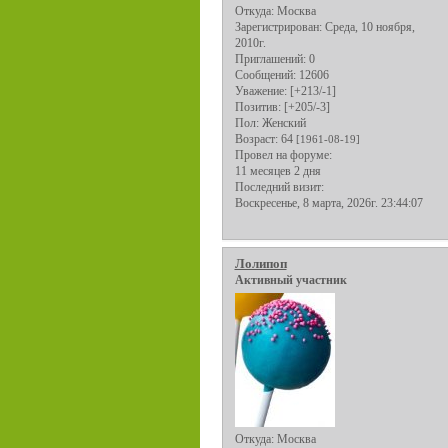
Откуда:
Москва
Зарегистрирован
: Среда, 10 ноября,
2010г.
Приглашений:
0
Сообщений:
12606
Уважение:
[+213/-1]
Позитив:
[+205/-3]
Пол:
Женский
Возраст:
64
[1961-08-19]
Провел на форуме:
11 месяцев 2 дня
Последний визит:
Воскресенье, 8 марта, 2026г. 23:44:07
Лолипоп
Активный участник
Откуда:
Москва