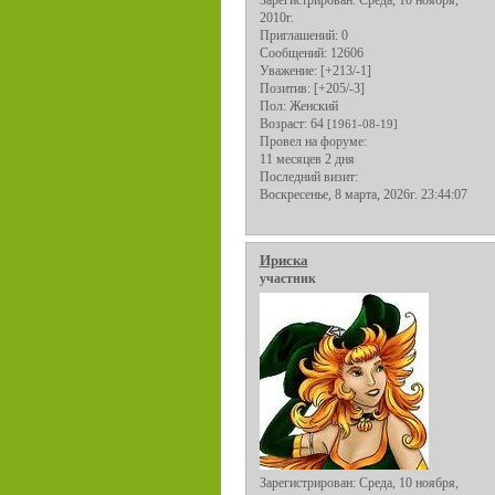
2010г.
Приглашений:
0
Сообщений:
12606
Уважение:
[+213/-1]
Позитив:
[+205/-3]
Пол:
Женский
Возраст:
64
[1961-08-19]
Провел на форуме:
11 месяцев 2 дня
Последний визит:
Воскресенье, 8 марта, 2026г. 23:44:07
Ириска
участник
Зарегистрирован
: Среда, 10 ноября,