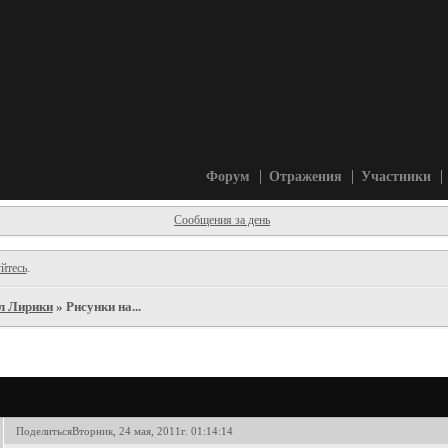
Форум
Отражения
Участники
Сообщения за день
йтесь
.
л Лирики
»
Рисунки на...
Поделиться
Вторник, 24 мая, 2011г. 01:14:14