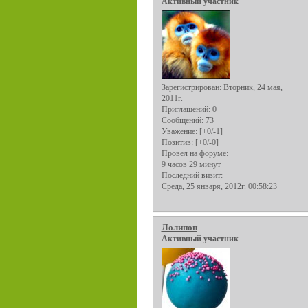
Активный участник
Зарегистрирован
: Вторник, 24 мая,
2011г.
Приглашений:
0
Сообщений:
73
Уважение:
[+0/-1]
Позитив:
[+0/-0]
Провел на форуме:
9 часов 29 минут
Последний визит:
Среда, 25 января, 2012г. 00:58:23
Лолипоп
Активный участник