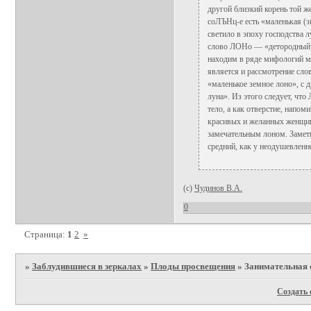
другой близкий корень той ж
соЛЪНц-е есть «маленькая (з
светило в эпоху господства 
слово ЛОНо — «детородный о
находим в ряде мифологий ми
является и рассмотрение сло
«маленькое земное лоно», с 
луна». Из этого следует, что
тело, а как отверстие, напом
красивых и желанных женщин
замечательным лоном. Замети
средний, как у неодушевленн
(с)
Чудинов В.А.
0
Страница:
1
2
»
»
Заблудившиеся в зеркалах
»
Плоды просвещения
»
Занимательная 
Создать 