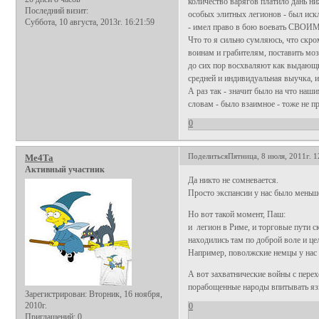
количество варягов платило дань ниж
Последний визит:
особых элитных легионов - был искл
Суббота, 10 августа, 2013г. 16:21:59
- имел право в бою воевать СВОИ
Что то я сильно сумляюсь, что скр
воинам и грабителям, поставить мо
до сих пор восхваляют как выдающю
средней и индивидуальная выучка, и
А раз так - значит было на что наши
словам - было взаимное - тоже не п
0
Поделиться
Пятница, 8 июля, 2011г. 1
Me4Ta
Активный участник
Да никто не сомневается.
Просто экспансии у нас было меньше
Но вот такой момент, Паш:
и легион в Риме, и торговые пути 
находились там по доброй воле и ц
Например, поволжские немцы у нас 
А вот захватнические войны с пере
порабощенные народы впитывать яз
Зарегистрирован
: Вторник, 16 ноября,
2010г.
0
Приглашений:
0