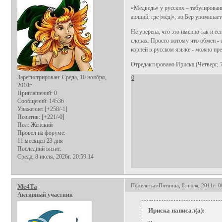
«Медведь» у русских – табулированн
ающий, где |мёд|»; но Бер упоминаетс
Не уверена, что это именно так и ес
словах. Просто потому что обмен - 
корней в русском языке - можно пре
Отредактировано Ириска (Четверг, 7
Зарегистрирован
: Среда, 10 ноября,
0
2010г.
Приглашений:
0
Сообщений:
14536
Уважение:
[+258/-1]
Позитив:
[+221/-0]
Пол:
Женский
Провел на форуме:
11 месяцев 23 дня
Последний визит:
Среда, 8 июля, 2026г. 20:59:14
Поделиться
Пятница, 8 июля, 2011г. 0
Me4Ta
Активный участник
Ириска написал(а):