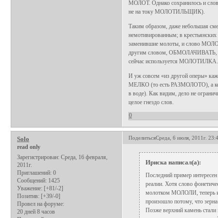
МОЛОТ. Однако сохранилось и сло
не на току МОЛОТИЛЬЩИК).
Таким образом, даже небольшая сме
немотивированным; в крестьянских
заменившие молоты, и слово МОЛОТ
другим словом, ОБМОЛАЧИВАТЬ, т
сейчас используется МОЛОТИЛКА.
И уж совсем «из другой оперы» каж
МЕЛКО (то есть РАЗМОЛОТО), а ко
в воде). Как видим, дело не ограни
целое гнездо слов.
0
Поделиться
Среда, 6 июля, 2011г. 23:
Solo
read only
Зарегистрирован
: Среда, 16 февраля,
Ириска написал(а):
2011г.
Приглашений:
0
Последний пример интересен 
Сообщений:
1425
реалии. Хотя слово фонетиче
Уважение:
[+81/-2]
молотком МОЛОЛИ, теперь им
Позитив:
[+39/-0]
произошло потому, что зерна
Провел на форуме:
Позже верхний камень стали
20 дней 8 часов