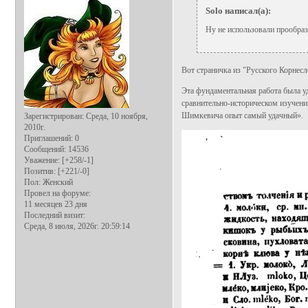
Solo написал(а):
Ну не использовали прообраз
Вот страничка из "Русского Корнес
Эта фундаментальная работа была 
сравнительно-историческом изучении
Шимкевича опыт самый удачный».
Зарегистрирован
: Среда, 10 ноября,
2010г.
Приглашений:
0
Сообщений:
14536
Уважение:
[+258/-1]
Позитив:
[+221/-0]
Пол:
Женский
Провел на форуме:
11 месяцев 23 дня
Последний визит:
Среда, 8 июля, 2026г. 20:59:14