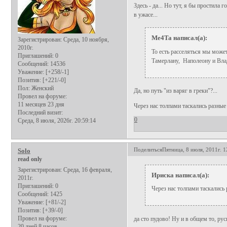
Здесь - да... Но тут, я бы простила
в ужасе...
Me4Ta написал(а):
Зарегистрирован
: Среда, 10 ноября,
2010г.
То есть расселяться мы може
Приглашений:
0
Тамерлану, Наполеону и Вла
Сообщений:
14536
Уважение:
[+258/-1]
Позитив:
[+221/-0]
Пол:
Женский
Да, но путь "из варяг в греки"?...
Провел на форуме:
11 месяцев 23 дня
Через нас толпами таскались разные
Последний визит:
0
Среда, 8 июля, 2026г. 20:59:14
Поделиться
Пятница, 8 июля, 2011г. 1
Solo
read only
Зарегистрирован
: Среда, 16 февраля,
Ириска написал(а):
2011г.
Приглашений:
0
Через нас толпами таскались
Сообщений:
1425
Уважение:
[+81/-2]
Позитив:
[+39/-0]
Провел на форуме:
да сто пудово! Ну и в общем то, ру
20 дней 8 часов