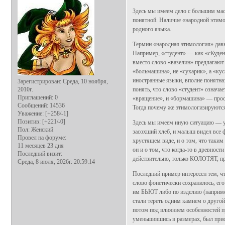
Здесь мы имеем дело с большим мас
понятной. Наличие «народной этимо
родного языка.
Термин «народная этимология» давно
Например, «студент» — как «сКудент
вместо слово «вазелин» предлагаю
«больмашина», не «сухарик», а «кус
иностранные языки, вполне понятна:
Зарегистрирован
: Среда, 10 ноября,
2010г.
понять, что слово «студент» означа
Приглашений:
0
«вращение», и «бормашина» — прост
Сообщений:
14536
Тогда почему же этимологизируются
Уважение:
[+258/-1]
Позитив:
[+221/-0]
Здесь мы имеем иную ситуацию — у
Пол:
Женский
засохший хлеб, и малыш видел все 
Провел на форуме:
хрустящем виде, и о том, что таким
11 месяцев 23 дня
он и о том, что когда-то в древно
Последний визит:
действительно, только КОЛОТЯТ, п
Среда, 8 июля, 2026г. 20:59:14
Последний пример интересен тем, чт
слово фонетически сохранилось, ег
им БЬЮТ либо по изделию (например
стали тереть одним камнем о друг
потом под влиянием особенностей 
уменьшившись в размерах, был пр