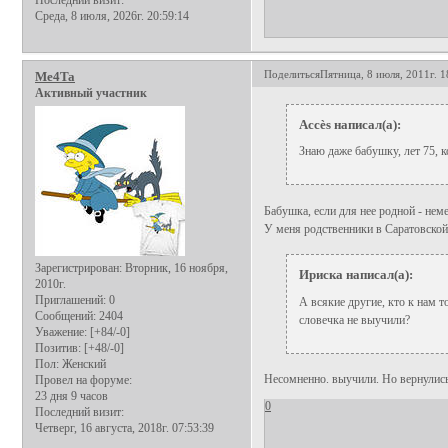
Последний визит:
Среда, 8 июля, 2026г. 20:59:14
Поделиться
Пятница, 8 июля, 2011г. 1
Me4Ta
Активный участник
Аccès написал(а):
Знаю даже бабушку, лет 75, 
Бабушка, если для нее родной - нем
У меня родственники в Саратовской 
Зарегистрирован
: Вторник, 16 ноября,
Ириска написал(а):
2010г.
Приглашений:
0
А всякие другие, кто к нам т
Сообщений:
2404
словечка не выучили?
Уважение:
[+84/-0]
Позитив:
[+48/-0]
Пол:
Женский
Несомненно. выучили. Но вернулись 
Провел на форуме:
23 дня 9 часов
0
Последний визит:
Четверг, 16 августа, 2018г. 07:53:39