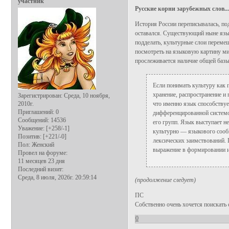
участник
Русские корни зарубежных слов...
История России переписывалась, под
оставался. Существующий ныне язык
подделать, культурные слои перемеш
посмотреть на языковую картину ми
прослеживается наличие общей базы,
Если понимать культуру как 
хранение, распространение и 
Зарегистрирован
: Среда, 10 ноября,
2010г.
что именно язык способству
Приглашений:
0
дифференцированной системой
Сообщений:
14536
его групп. Язык выступает н
Уважение:
[+258/-1]
культурно — языкового сообщ
Позитив:
[+221/-0]
лексических заимствований. 
Пол:
Женский
выражение в формировании и
Провел на форуме:
11 месяцев 23 дня
Последний визит:
Среда, 8 июля, 2026г. 20:59:14
(продолжение следует)
ПС
Собственно очень хочется поискать с
0