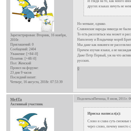
И глядя на то, как много ин
других языках ничуть не мен
Но меньше, однако.
Славянские народы никогда не были
То есть расселяться мы может и ра
Зарегистрирован
: Вторник, 16 ноября,
Наполеону и Владычице морей Брита
2010г.
Приглашений:
0
Мы даже как викинги не расселялись
Сообщений:
2404
Причем изучая языки, а не насаждая
Уважение:
[+84/-0]
Даже Петр Первый, уж на что актив
Позитив:
[+48/-0]
русских.
Пол:
Женский
Провел на форуме:
0
23 дня 9 часов
Последний визит:
Четверг, 16 августа, 2018г. 07:53:39
Поделиться
Пятница, 8 июля, 2011г. 0
Me4Ta
Активный участник
Ириска написал(а):
Слово и слава суть смежные 
через слово, почему вместо 