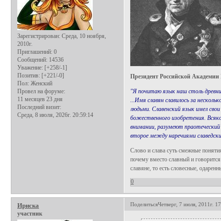
Зарегистрирован
: Среда, 10 ноября,
2010г.
Приглашений:
0
Сообщений:
14536
Уважение:
[+258/-1]
Позитив:
[+221/-0]
Президент Российской Академии
Пол:
Женский
Провел на форуме:
"Я почитаю язык наш столь древни
11 месяцев 23 дня
...Имя славян славилось за нескол
Последний визит:
людьми. Славенский язык имел свои
Среда, 8 июля, 2026г. 20:59:14
божественного изобретения. Всякое
внимании, разумеют праотеческий я
второе между наречиями славедски
Слово и слава суть смежные понятия
почему вместо славный и говорится 
славяне, то есть словесные, одарен
0
Поделиться
Четверг, 7 июля, 2011г. 1
Ириска
участник