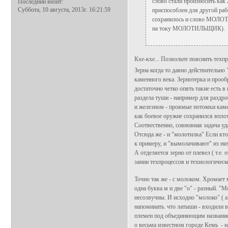
слово стали произносить ка
Последний визит:
Суббота, 10 августа, 2013г. 16:21:59
приспособлен для другой р
сохранилось и слово МОЛОТ,
на току МОЛОТИЛЬЩИК).
Кхе-кхе... Позвольте пояснить техпр
Зерна когда то давно действительно 
каменного века. Зернотерка и прооб
достаточно четко опять такие есть 
раздела туши - например для раздроб
и железном - проямые потомки камен
как боевое оружие сохранился вплот
Соотвественно, совновная задача уд
Отсюда же - и "молотилка" Если кто 
к примеру, и "вымолачивают" из них
А отделяется зерно от плевел ( т.е.
зании техпроцессов и технологическ
Точно так же - с молоком. Хромает м
одна буква м и две "о" - разный. "
несозвучны. И исходно "молоко" ( а
напоминать. что латыши - входили 
племен под объединяющим названием
о весьма известном городе Кемь - 