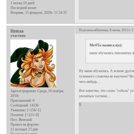
1 месяц 19 дней
Последний визит:
Вторник, 25 февраля, 2020г. 11:54:35
Поделиться
Пятница, 8 июля, 2011г. 1
Ириска
участник
Me4Ta написал(а):
наши обучались тамошнему 
Ну наши обучались. А всякие другие
туземного словечка не выучили? Вел
чего-нибудь...
Вот известно, что слово "соболь" уе
Зарегистрирован
: Среда, 10 ноября,
2010г.
увозиться гостями....
Приглашений:
0
0
Сообщений:
14536
Уважение:
[+258/-1]
Позитив:
[+221/-0]
Пол:
Женский
Провел на форуме:
11 месяцев 23 дня