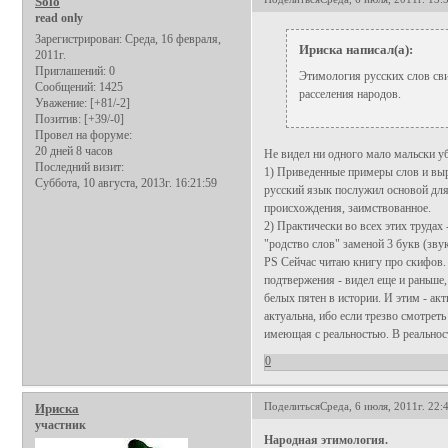
Solo
read only
Зарегистрирован
: Среда, 16 февраля,
Ириска написал(а):
2011г.
Приглашений:
0
Этимология русских слов сви
Сообщений:
1425
расселения народов.
Уважение:
[+81/-2]
Позитив:
[+39/-0]
Провел на форуме:
20 дней 8 часов
Не видел ни одного мало мальски убе
Последний визит:
1) Приведенные примеры слов и выр
Суббота, 10 августа, 2013г. 16:21:59
русский язык послужил основой для
происхождения, заимствованное.
2) Практически во всех этих трудах 
"родство слов" заменой 3 букв (звук
PS Сейчас читаю книгу про скифов. 
подтвержения - видел еще и раньше
белых пятен в истории. И этим - ак
актуальна, ибо если трезво смотреть
имеющая с реальностью. В реальност
0
Поделиться
Среда, 6 июля, 2011г. 22:
Ириска
участник
Народная этимология.