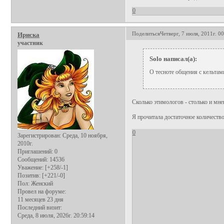
0
Поделиться
Четверг, 7 июля, 2011г. 0
Ириска
участник
Solo написал(а):
О тесноте общения с кельтам
Сколько этимологов - столько и мне
Я прочитала достаточное количеств
0
Зарегистрирован
: Среда, 10 ноября,
2010г.
Приглашений:
0
Сообщений:
14536
Уважение:
[+258/-1]
Позитив:
[+221/-0]
Пол:
Женский
Провел на форуме:
11 месяцев 23 дня
Последний визит:
Среда, 8 июля, 2026г. 20:59:14