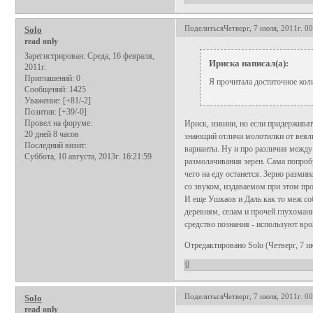
Поделиться
Четверг, 7 июля, 2011г. 0
Solo
read only
Зарегистрирован
: Среда, 16 февраля,
Ириска написал(а):
2011г.
Приглашений:
0
Я прочитала достаточное кол
Сообщений:
1425
Уважение:
[+81/-2]
Позитив:
[+39/-0]
Провел на форуме:
Ириск, извини, но если придерживатс
20 дней 8 часов
знающий отличи молотилки от веялк
Последний визит:
варианты. Ну и про различия между
Суббота, 10 августа, 2013г. 16:21:59
размолачивания зерен. Сама попробу
чего на еду останется. Зерно разм
со звуком, издаваемом при этом про
И еще Ушкаов и Даль как то меж соб
деревням, селам и прочей глухомани
средство познания - используют вро
Отредактировано Solo (Четверг, 7 ию
0
Поделиться
Четверг, 7 июля, 2011г. 0
Solo
read only