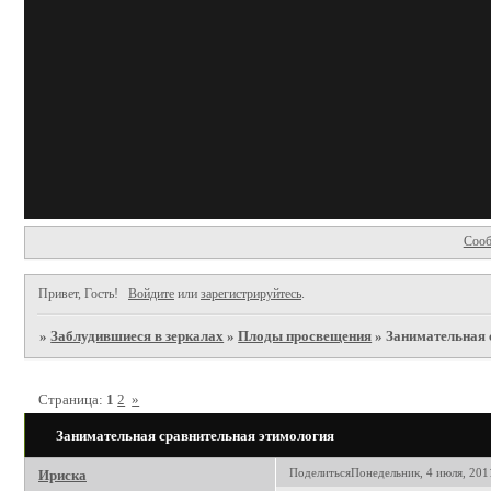
Сооб
Привет, Гость!
Войдите
или
зарегистрируйтесь
.
»
Заблудившиеся в зеркалах
»
Плоды просвещения
»
Занимательная 
Страница:
1
2
»
Занимательная сравнительная этимология
Поделиться
Понедельник, 4 июля, 2011
Ириска