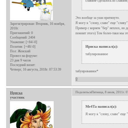
славяне сделалось из славяне
Это вообще за уши притянуто.
Я могу к "слову, славе" еще "сливу
Зарегистрирован
: Вторник, 16 ноября,
Пример с корнем "бер" неплох, но д
2010г.
Приглашений:
0
помнит этого) Тем более-таки мы это
Сообщений:
2404
Уважение:
[+84/-0]
Ириска написал(а):
Позитив:
[+48/-0]
Пол:
Женский
табулированное
Провел на форуме:
23 дня 9 часов
Последний визит:
Четверг, 16 августа, 2018г. 07:53:39
табуированное*
0
Поделиться
Пятница, 8 июля, 2011г. 0
Ириска
участник
Me4Ta написал(а):
Я могу к "слову, славе" еще 