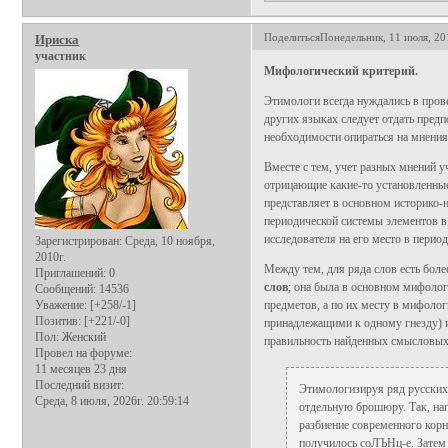
Поделиться
Понедельник, 11 июля, 20
Ириска
участник
Мифологический критерий.
Этимологи всегда нуждались в прове
других языках следует отдать пред
необходимости опираться на мнения 
Вместе с тем, учет разных мнений у
отрицающие какие-то установленные
представляет в основном историко-
периодической системы элементов в
исследователя на его место в перио
Зарегистрирован
: Среда, 10 ноября,
2010г.
Между тем, для ряда слов есть бол
Приглашений:
0
слов
; она была в основном мифологи
Сообщений:
14536
Уважение:
[+258/-1]
предметов, а по их месту в мифолог
Позитив:
[+221/-0]
принадлежащими к одному гнезду) и
Пол:
Женский
правильность найденных смысловых
Провел на форуме:
11 месяцев 23 дня
Последний визит:
Этимологизируя ряд русских 
Среда, 8 июля, 2026г. 20:59:14
отдельную брошюру. Так, на
разбиение современного кор
получилось соЛЪНц-е. Затем 