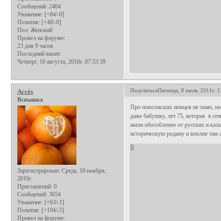
Сообщений:
2404
Уважение:
[+84/-0]
Позитив:
[+48/-0]
Пол:
Женский
Провел на форуме:
23 дня 9 часов
Последний визит:
Четверг, 16 августа, 2018г. 07:53:39
Поделиться
Пятница, 8 июля, 2011г. 1
Аccès
Вспышка
Про поволжских немцев не знаю, но
даже бабушку, лет 75, которая в се
жили обособленно от русских и каза
историческую родину и вполне там 
0
Зарегистрирован
: Среда, 10 ноября,
2010г.
Приглашений:
0
Сообщений:
3654
Уважение:
[+63/-1]
Позитив:
[+194/-5]
Провел на форуме: