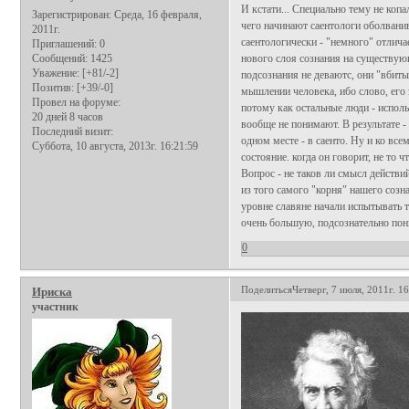
И кстати... Специально тему не копа
Зарегистрирован
: Среда, 16 февраля,
чего начинают саентологи оболванив
2011г.
саентологически - "немного" отлич
Приглашений:
0
Сообщений:
1425
нового слоя сознания на существую
Уважение:
[+81/-2]
подсознания не деваютс, они "вбиты
Позитив:
[+39/-0]
мышлении человека, ибо слово, его 
Провел на форуме:
потому как остальные люди - испол
20 дней 8 часов
вообще не понимают. В результате -
Последний визит:
одном месте - в саенто. Ну и ко вс
Суббота, 10 августа, 2013г. 16:21:59
состояние. когда он говорит, не то ч
Вопрос - не таков ли смысл действи
из того самого "корня" нашего созн
уровне славяне начали испытывать 
очень большую, подсознательно по
0
Поделиться
Четверг, 7 июля, 2011г. 1
Ириска
участник