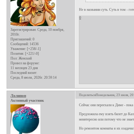
Не в названии суть. Суть в том - г
0
Зарегистрирован
: Среда, 10 ноября,
2010г.
Приглашений:
0
Сообщений:
14536
Уважение:
[+258/-1]
Позитив:
[+221/-0]
Пол:
Женский
Провел на форуме:
11 месяцев 23 дня
Последний визит:
Среда, 8 июля, 2026г. 20:59:14
Поделиться
Понедельник, 23 июля, 20
Лолипоп
Активный участник
Сейчас они переехали к Диме - пока
Предложила ему взять билет до Кали
неинтересно или потому что не знает 
Но ремонтом комнаты я их озадачил