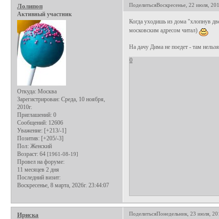
Поделиться
Воскресенье, 22 июля, 201
Лолипоп
Активный участник
Когда уходишь из дома "хлопнув две
московским адресом читал)
На дачу Дима не поедет - там нельзя
0
Откуда:
Москва
Зарегистрирован
: Среда, 10 ноября,
2010г.
Приглашений:
0
Сообщений:
12606
Уважение:
[+213/-1]
Позитив:
[+205/-3]
Пол:
Женский
Возраст:
64
[1961-08-19]
Провел на форуме:
11 месяцев 2 дня
Последний визит:
Воскресенье, 8 марта, 2026г. 23:44:07
Поделиться
Понедельник, 23 июля, 20
Ириска