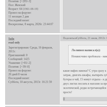
Позитив:
[+205/-3]
Пол:
Женский
Возраст:
64
[1961-08-19]
Провел на форуме:
11 месяцев 2 дня
Последний визит:
Воскресенье, 8 марта, 2026г. 23:44:07
Поделиться
Суббота, 21 июля, 2012г. 
Solo
read only
Зарегистрирован
: Среда, 16 февраля,
Лолипоп написал(а):
2011г.
Приглашений:
0
Ненавязчиво пробовала - нам
Сообщений:
1425
Уважение:
[+81/-2]
Позитив:
[+39/-0]
Провел на форуме:
какие нафих намеки? С утра сразу к 
20 дней 8 часов
затрак, двигать шкафы, вытирать зу
Последний визит:
бутеры и чай, 15 минут отдыха - и 
Суббота, 10 августа, 2013г. 16:21:59
двух листах послать в магазин за п
экзотической, редко встречающейся м
просто!
0