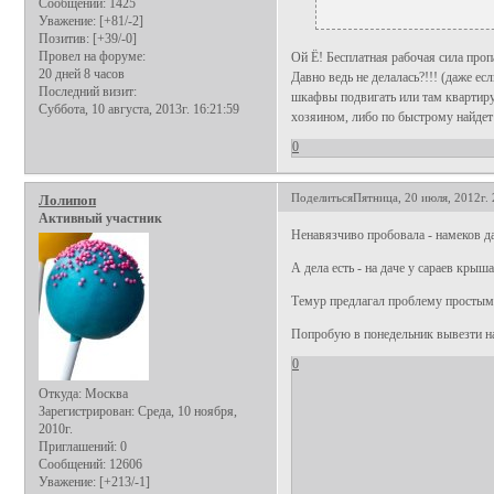
Сообщений:
1425
Уважение:
[+81/-2]
Позитив:
[+39/-0]
Провел на форуме:
Ой Ё! Бесплатная рабочая сила проп
20 дней 8 часов
Давно ведь не делалась?!!! (даже е
Последний визит:
шкафвы подвигать или там квартиру
Суббота, 10 августа, 2013г. 16:21:59
хозяином, либо по быстрому найдет 
0
Поделиться
Пятница, 20 июля, 2012г. 
Лолипоп
Активный участник
Ненавязчиво пробовала - намеков да
А дела есть - на даче у сараев крыша
Темур предлагал проблему простым 
Попробую в понедельник вывезти на
0
Откуда:
Москва
Зарегистрирован
: Среда, 10 ноября,
2010г.
Приглашений:
0
Сообщений:
12606
Уважение:
[+213/-1]