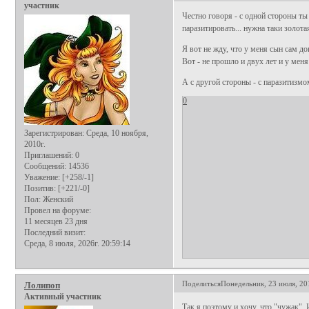
участник
Честно говоря - с одной стороны т
паразитировать... нужна таки золота
Я вот не жду, что у меня сын сам до
Вот - не прошло и двух лет и у меня 
А с другой стороны - с паразитизмо
0
Зарегистрирован
: Среда, 10 ноября,
2010г.
Приглашений:
0
Сообщений:
14536
Уважение:
[+258/-1]
Позитив:
[+221/-0]
Пол:
Женский
Провел на форуме:
11 месяцев 23 дня
Последний визит:
Среда, 8 июля, 2026г. 20:59:14
Поделиться
Понедельник, 23 июля, 20
Лолипоп
Активный участник
Так я поэтому и хочу, что "чужак".