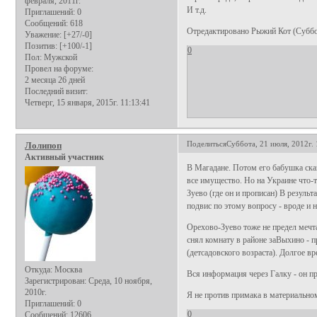
февраля, 2011г.
И т.д.
Приглашений:
0
Сообщений:
618
Отредактировано Рыжий Кот (Суббота
Уважение:
[+27/-0]
Позитив:
[+100/-1]
0
Пол:
Мужской
Провел на форуме:
2 месяца 26 дней
Последний визит:
Четверг, 15 января, 2015г. 11:13:41
Поделиться
Суббота, 21 июля, 2012г. 
Лолипоп
Активный участник
В Магадане. Потом его бабушка сказ
все имущество. Но на Украине что-т
Зуево (где он и прописан) В резуль
подвис по этому вопросу - вроде и 
Орехово-Зуево тоже не предел мечта
снял комнату в районе заВыхино - 
(детсадовского возраста). Долгое вр
Откуда:
Москва
Вся информация через Галку - он пр
Зарегистрирован
: Среда, 10 ноября,
2010г.
Я не против примака в материальном
Приглашений:
0
0
Сообщений:
12606