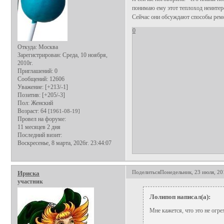
понимаю ему этот теплоход неинтере
Сейчас они обсуждают способы ремо
0
Откуда:
Москва
Зарегистрирован
: Среда, 10 ноября,
2010г.
Приглашений:
0
Сообщений:
12606
Уважение:
[+213/-1]
Позитив:
[+205/-3]
Пол:
Женский
Возраст:
64
[1961-08-19]
Провел на форуме:
11 месяцев 2 дня
Последний визит:
Воскресенье, 8 марта, 2026г. 23:44:07
Поделиться
Понедельник, 23 июля, 20
Ириска
участник
Лолипоп написал(а):
Мне кажется, что это не огре