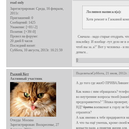
read only
Зарегистрирован
: Среда, 16 февраля,
Лолипоп написал(а):
2011г.
Приглашений:
0
Хотя ремонт в Гаокиной комн
Сообщений:
1425
Уважение:
[+81/-2]
Позитив:
[+39/-0]
Провел на форуме:
Сначала - надо старые отодрать. что
20 дней 8 часов
поклейку. И вообще -тут дело не в 
Последний визит:
чтоб вы за..ь!" Вот у человека - и 
Суббота, 10 августа, 2013г. 16:21:59
деньги...
0
Поделиться
Суббота, 21 июля, 2012г. 
Рыжий Кот
Активный участник
А до того где жилО ПРИВАЛившее 
Как мама с ним обращалась? телефо
во внутренние вопросы твоей (ваше
предохраняетесь? "Лёшка проверит, 
НД?
бритва
военкомат к горлу не бес
отразится?
А как именно к тебе придираются на
Откуда:
Москва
А что ты ещё умеешь, кроме своей
Зарегистрирован
: Воскресенье, 27
корысти ради, а приятия жизни для.