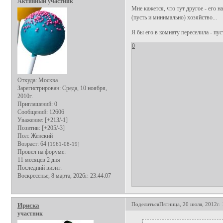
Активный участник
Мне кажется, что тут другое - его н
(пусть и минимально) хозяйство...
Я бы его в комнату переселила - пуст
0
Откуда:
Москва
Зарегистрирован
: Среда, 10 ноября,
2010г.
Приглашений:
0
Сообщений:
12606
Уважение:
[+213/-1]
Позитив:
[+205/-3]
Пол:
Женский
Возраст:
64
[1961-08-19]
Провел на форуме:
11 месяцев 2 дня
Последний визит:
Воскресенье, 8 марта, 2026г. 23:44:07
Поделиться
Пятница, 20 июля, 2012г. 
Ириска
участник