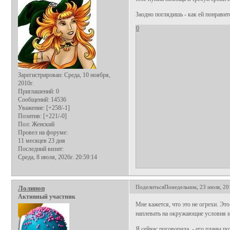
Заодно поглядишь - как ей понравится
0
Зарегистрирован
: Среда, 10 ноября,
2010г.
Приглашений:
0
Сообщений:
14536
Уважение:
[+258/-1]
Позитив:
[+221/-0]
Пол:
Женский
Провел на форуме:
11 месяцев 23 дня
Последний визит:
Среда, 8 июля, 2026г. 20:59:14
Поделиться
Понедельник, 23 июля, 20
Лолипоп
Активный участник
Мне кажется, что это не огрехи. Эт
наплевать на окружающие условия и 
Я сейчас поговорила. - его планы по