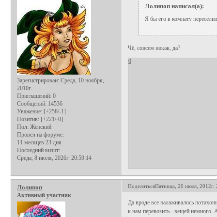
Лолипоп написал(а):
Я бы его в комнату переселила
Чё, совсем никак, да?
0
Зарегистрирован
: Среда, 10 ноября,
2010г.
Приглашений:
0
Сообщений:
14536
Уважение:
[+258/-1]
Позитив:
[+221/-0]
Пол:
Женский
Провел на форуме:
11 месяцев 23 дня
Последний визит:
Среда, 8 июля, 2026г. 20:59:14
Поделиться
Пятница, 20 июля, 2012г. 
Лолипоп
Активный участник
Да вроде все налаживалось потихонь
к нам перевозить - вещей немного. 