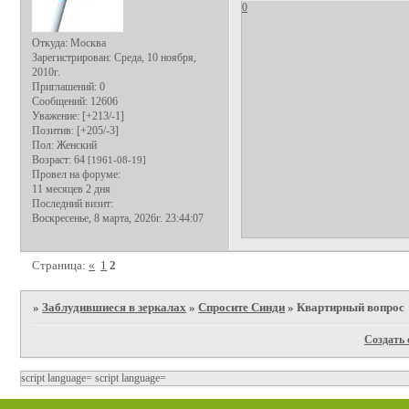
0
Откуда:
Москва
Зарегистрирован
: Среда, 10 ноября,
2010г.
Приглашений:
0
Сообщений:
12606
Уважение:
[+213/-1]
Позитив:
[+205/-3]
Пол:
Женский
Возраст:
64
[1961-08-19]
Провел на форуме:
11 месяцев 2 дня
Последний визит:
Воскресенье, 8 марта, 2026г. 23:44:07
Страница:
«
1
2
»
Заблудившиеся в зеркалах
»
Спросите Синди
»
Квартирный вопрос
Создать 
script language=
script language=