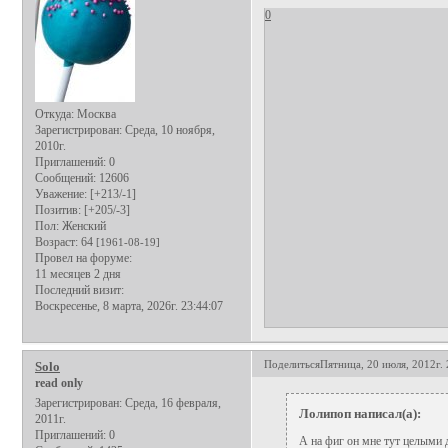
0
Откуда:
Москва
Зарегистрирован
: Среда, 10 ноября,
2010г.
Приглашений:
0
Сообщений:
12606
Уважение:
[+213/-1]
Позитив:
[+205/-3]
Пол:
Женский
Возраст:
64
[1961-08-19]
Провел на форуме:
11 месяцев 2 дня
Последний визит:
Воскресенье, 8 марта, 2026г. 23:44:07
Поделиться
Пятница, 20 июля, 2012г. 
Solo
read only
Зарегистрирован
: Среда, 16 февраля,
Лолипоп написал(а):
2011г.
Приглашений:
0
А на фиг он мне тут целыми 