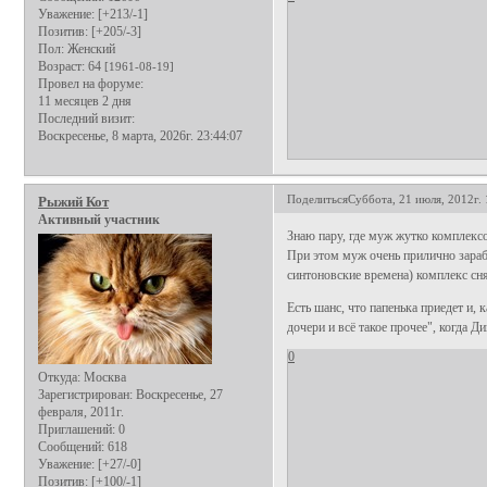
Уважение:
[+213/-1]
Позитив:
[+205/-3]
Пол:
Женский
Возраст:
64
[1961-08-19]
Провел на форуме:
11 месяцев 2 дня
Последний визит:
Воскресенье, 8 марта, 2026г. 23:44:07
Поделиться
Суббота, 21 июля, 2012г. 
Рыжий Кот
Активный участник
Знаю пару, где муж жутко комплексо
При этом муж очень прилично зарабат
синтоновские времена) комплекс сн
Есть шанс, что папенька приедет и,
дочери и всё такое прочее", когда Д
0
Откуда:
Москва
Зарегистрирован
: Воскресенье, 27
февраля, 2011г.
Приглашений:
0
Сообщений:
618
Уважение:
[+27/-0]
Позитив:
[+100/-1]