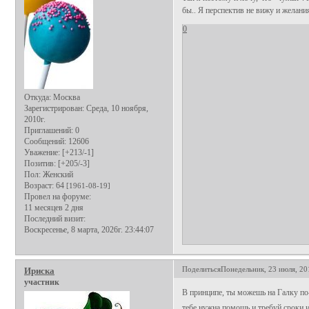
бы.. Я перспектив не вижу и желани
0
Откуда:
Москва
Зарегистрирован
: Среда, 10 ноября,
2010г.
Приглашений:
0
Сообщений:
12606
Уважение:
[+213/-1]
Позитив:
[+205/-3]
Пол:
Женский
Возраст:
64
[1961-08-19]
Провел на форуме:
11 месяцев 2 дня
Последний визит:
Воскресенье, 8 марта, 2026г. 23:44:07
Поделиться
Понедельник, 23 июля, 20
Ириска
участник
В принципе, ты можешь на Галку по-
тебе нужна помощь и требуй сроки и