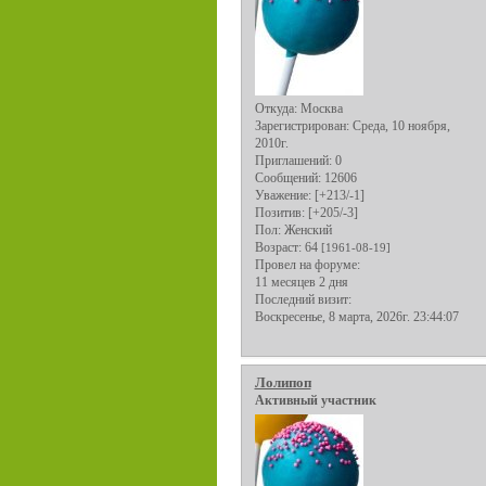
Откуда:
Москва
Зарегистрирован
: Среда, 10 ноября,
2010г.
Приглашений:
0
Сообщений:
12606
Уважение:
[+213/-1]
Позитив:
[+205/-3]
Пол:
Женский
Возраст:
64
[1961-08-19]
Провел на форуме:
11 месяцев 2 дня
Последний визит:
Воскресенье, 8 марта, 2026г. 23:44:07
Лолипоп
Активный участник