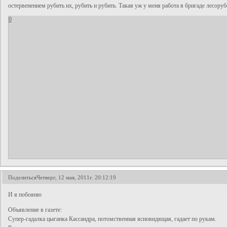
остервенением рубить их, рубить и рубить. Такая уж у меня работа в бригаде лесорубо
0
Поделиться
Четверг, 12 мая, 2011г. 20:12:19
И я побояню
Объявление в газете:
Супер-гадалка цыганка Кассандра, потомственная ясновидящая, гадает по рукам.