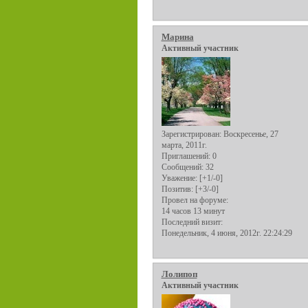
Марина
Активный участник
Зарегистрирован
: Воскресенье, 27
марта, 2011г.
Приглашений:
0
Сообщений:
32
Уважение:
[+1/-0]
Позитив:
[+3/-0]
Провел на форуме:
14 часов 13 минут
Последний визит:
Понедельник, 4 июня, 2012г. 22:24:29
Лолипоп
Активный участник