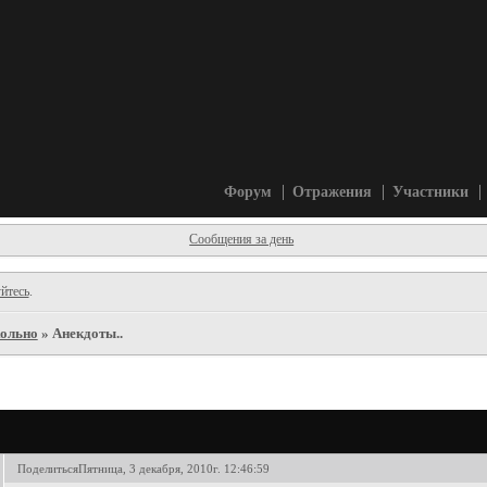
Форум
Отражения
Участники
Сообщения за день
йтесь
.
ольно
»
Анекдоты..
Поделиться
Пятница, 3 декабря, 2010г. 12:46:59