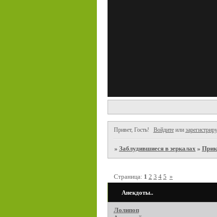
Привет, Гость!
Войдите
или
зарегистриру
»
Заблудившиеся в зеркалах
»
Прик
Страница:
1
2
3
4
5
»
Анекдоты..
Лолипоп