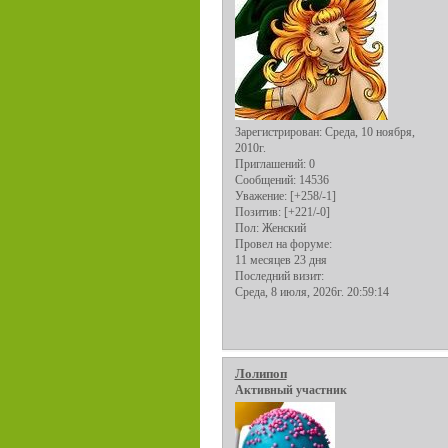
Зарегистрирован
: Среда, 10 ноября,
2010г.
Приглашений:
0
Сообщений:
14536
Уважение:
[+258/-1]
Позитив:
[+221/-0]
Пол:
Женский
Провел на форуме:
11 месяцев 23 дня
Последний визит:
Среда, 8 июля, 2026г. 20:59:14
Лолипоп
Активный участник