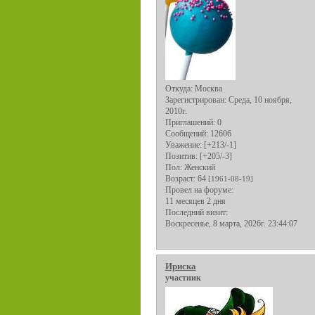
Откуда:
Москва
Зарегистрирован
: Среда, 10 ноября,
2010г.
Приглашений:
0
Сообщений:
12606
Уважение:
[+213/-1]
Позитив:
[+205/-3]
Пол:
Женский
Возраст:
64
[1961-08-19]
Провел на форуме:
11 месяцев 2 дня
Последний визит:
Воскресенье, 8 марта, 2026г. 23:44:07
Ириска
участник