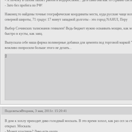
- А почему в салоне пахнет рыбой и водорослями... да и сама она как то странно све
- Зато без пробега по РФ!
Наконец то найдены точные географические координаты места, куда русские чаще вс
северной широты, 71 градус 17 минут западной долготы - это город NАНUI, Перу
Выбор Сочинских талисманов гениален! Ведь бюджет нужно осваивать мощно, как мед
быстро в кусты, как заяц.
Выпускала себе наша фирма полимерные добавки для цемента под торговой маркой
вежливо попросили больше этого не делать...
0
Поделиться
Вторник, 3 мая, 2011г. 15:20:41
В дом к хохлу приходит дико голодный москаль. В это время хохол, как раз сел за ст
открыл. Москаль:
- Может угостишь? Дико есть охота.