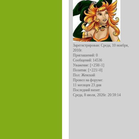
Зарегистрирован
: Среда, 10 ноября,
2010г.
Приглашений:
0
Сообщений:
14536
Уважение:
[+258/-1]
Позитив:
[+221/-0]
Пол:
Женский
Провел на форуме:
11 месяцев 23 дня
Последний визит:
Среда, 8 июля, 2026г. 20:59:14