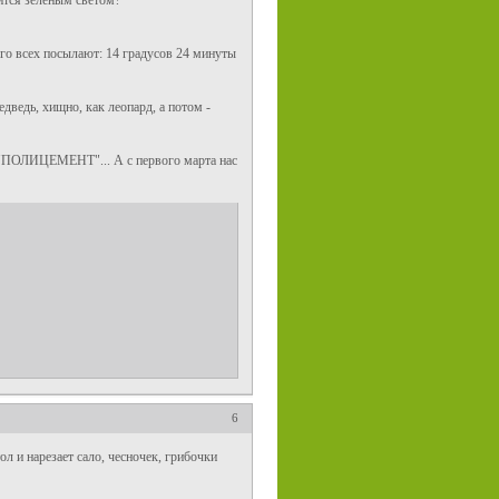
тится зеленым светом?
его всех посылают: 14 градусов 24 минуты
ведь, хищно, как леопард, а потом -
 "ПОЛИЦЕМЕНТ"... А с первого марта нас
6
ол и нарезает сало, чесночек, грибочки