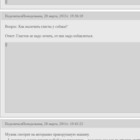
0
Поделиться
Понедельник, 28 марта, 2011г. 19:36:18
Вопрос: Как вылечить глисты у собаки?
Ответ: Глистов не надо лечить, от них надо избавляться.
0
Поделиться
Понедельник, 28 марта, 2011г. 19:42:22
Мужик смотрит на авторынке праворульную машину.