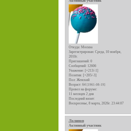
Активный участник
Откуда:
Москва
Зарегистрирован
: Среда, 10 ноября,
2010г.
Приглашений:
0
Сообщений:
12606
Уважение:
[+213/-1]
Позитив:
[+205/-3]
Пол:
Женский
Возраст:
64
[1961-08-19]
Провел на форуме:
11 месяцев 2 дня
Последний визит:
Воскресенье, 8 марта, 2026г. 23:44:07
Лолипоп
Активный участник