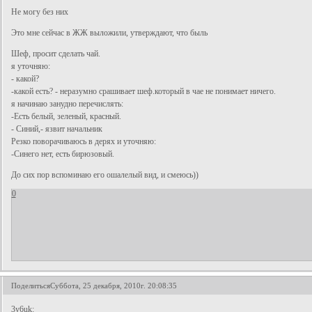
Не могу без них
Это мне сейчас в ЖЖ выложили, утверждают, что быль
Шеф, просит сделать чай.
я уточняю:
- какой?
-какой есть? - неразумно срашивает шеф.который в чае не понимает ничего.
я начинаю занудно перечислять:
-Есть белый, зеленый, красный.
- Синий,- язвит начальник
Резко поворачиваюсь в дерях и уточняю:
-Синего нет, есть бирюзовый.
До сих пор вспоминаю его ошалелый вид, и смеюсь))
0
Поделиться
Суббота, 25 декабря, 2010г. 20:08:35
3y6uk: