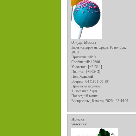
Откуда:
Москва
Зарегистрирован
: Среда, 10 ноября,
2010г.
Приглашений:
0
Сообщений:
12606
Уважение:
[+213/-1]
Позитив:
[+205/-3]
Пол:
Женский
Возраст:
64
[1961-08-19]
Провел на форуме:
11 месяцев 2 дня
Последний визит:
Воскресенье, 8 марта, 2026г. 23:44:07
Ириска
участник