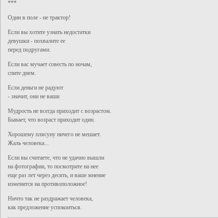
***
Один в поле - не трактор!
Если вы хотите узнать недостатки
девушки - похвалите ее
перед подругами.
Если вас мучает совесть по ночам,
спите днем.
Если деньги не радуют
- значит, они не ваши
Мудрость не всегда приходит с возрастом.
Бывает, что возраст приходит один.
Хорошему плясуну ничего не мешает.
Жаль человека...
Если вы считаете, что не удачно вышли
на фотографии, то посмотрите на нее
еще раз лет через десять, и ваше мнение
изменится на противоположное!
Ничто так не раздражает человека,
как предложение успокоиться.