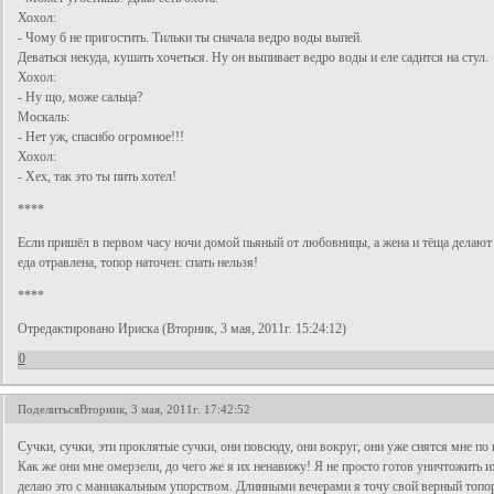
Хохол:
- Чому б не пригостить. Тильки ты сначала ведро воды выпей.
Деваться некуда, кушать хочеться. Ну он выпивает ведро воды и еле садится на стул.
Хохол:
- Ну що, може сальца?
Москаль:
- Нет уж, спасибо огромное!!!
Хохол:
- Хех, так это ты пить хотел!
****
Если пришёл в первом часу ночи домой пьяный от любовницы, а жена и тёща делают в
еда отравлена, топор наточен: спать нельзя!
****
Отредактировано Ириска (Вторник, 3 мая, 2011г. 15:24:12)
0
Поделиться
Вторник, 3 мая, 2011г. 17:42:52
Сучки, сучки, эти проклятые сучки, они повсюду, они вокруг, они уже снятся мне по
Как же они мне омерзели, до чего же я их ненавижу! Я не просто готов уничтожить их
делаю это с маниакальным упорством. Длинными вечерами я точу свой верный топор,