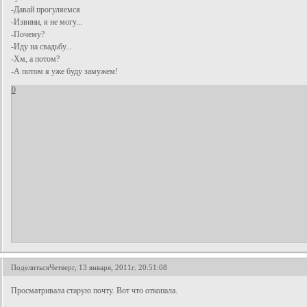
-Давай прогуляемся
-Извини, я не могу...
-Почему?
-Иду на свадьбу...
-Хм, а потом?
-А потом я уже буду замужем!
0
Поделиться
Четверг, 13 января, 2011г. 20:51:08
Просматривала старую почту. Вот что откопала.