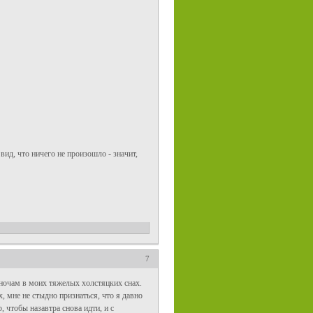
ид, что ничего не произошло - значит,
7
 ночам в моих тяжелых холстяцких снах.
, мне не стыдно признаться, что я давно
 чтобы назавтра снова идти, и с