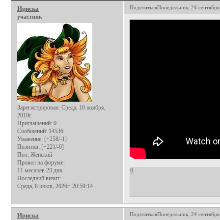
Поделиться
Понедельник, 24 сентября,
Ириска
участник
Зарегистрирован
: Среда, 10 ноября,
2010г.
Приглашений:
0
Сообщений:
14536
Уважение:
[+258/-1]
Позитив:
[+221/-0]
Пол:
Женский
Провел на форуме:
11 месяцев 23 дня
0
Последний визит:
Среда, 8 июля, 2026г. 20:59:14
Поделиться
Понедельник, 24 сентября,
Ириска