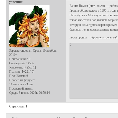
участник
Башня Rowan (англ. rowan — рябина
Группа образовалась в 1995-м году 
Петербурга в Москву и почти полной
также известная под именем Марина
которую сама группа характеризует 
баллады, так и зажигательные танце
песни группы:
http://www.rowan.ru
0
Зарегистрирован
: Среда, 10 ноября,
2010г.
Приглашений:
0
Сообщений:
14536
Уважение:
[+258/-1]
Позитив:
[+221/-0]
Пол:
Женский
Провел на форуме:
11 месяцев 23 дня
Последний визит:
Среда, 8 июля, 2026г. 20:59:14
Страница:
1