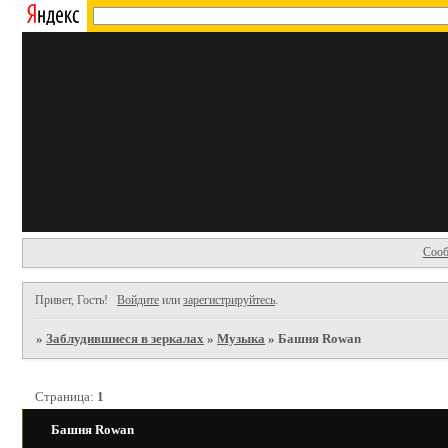
Сооб
Привет, Гость!
Войдите
или
зарегистрируйтесь
.
»
Заблудившиеся в зеркалах
»
Музыка
»
Башня Rowan
Страница:
1
Башня Rowan