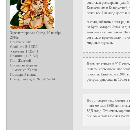
советская реставрация уже б
Казахстаном и Белоруссией, 
почти все $10 млрд долга и 
А если добавить в этот ряд 
на Кубу, которой Дума на дн
замкнется окончательно. Но 
Зарегистрирован
: Среда, 10 ноября,
2010г.
советских времен мало что ос
Приглашений:
0
мировые державы.
Сообщений:
14536
Уважение:
[+258/-1]
Позитив:
[+221/-0]
Пол:
Женский
В том же списании 90% стары
Провел на форуме:
ничего необычного. Все оста
11 месяцев 23 дня
проекты. Китай еще в 2010 го
Последний визит:
Среда, 8 июля, 2026г. 20:59:14
реструктурировал на 10 лет в
Но тут скорее надо смотреть
– это меньше $300 млн, мекс
$3,5 млрд. Это очень хороший
оценка, а самая смелая фант