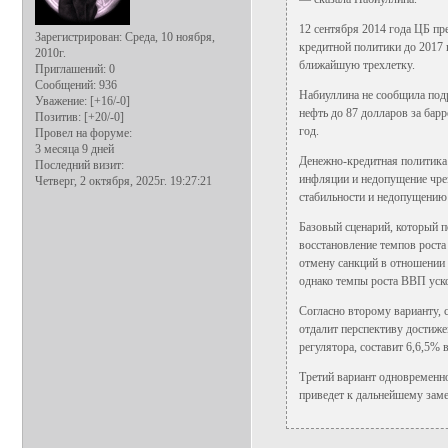
12 сентября 2014 года ЦБ пр
Зарегистрирован
: Среда, 10 ноября,
кредитной политики до 2017 
2010г.
ближайшую трехлетку.
Приглашений:
0
Сообщений:
936
Набиуллина не сообщила подр
Уважение:
[+16/-0]
нефть до 87 долларов за барр
Позитив:
[+20/-0]
год.
Провел на форуме:
3 месяца 9 дней
Денежно-кредитная политика 
Последний визит:
инфляции и недопущение чре
Четверг, 2 октября, 2025г. 19:27:21
стабильности и недопущению
Базовый сценарий, который п
восстановление темпов рост
отмену санкций в отношении 
однако темпы роста ВВП уско
Согласно второму варианту, с
отдалит перспективу достиже
регулятора, составит 6,6,5% в
Третий вариант одновременно
приведет к дальнейшему заме