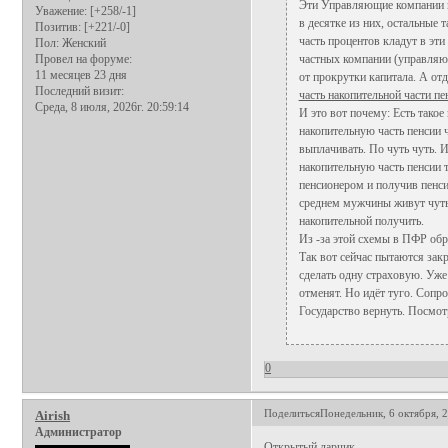
Эти Управляющие компании вс
Уважение:
[+258/-1]
в десятке из них, остальные
Позитив:
[+221/-0]
часть процентов кладут в эти
Пол:
Женский
Провел на форуме:
частных компании (управляющ
11 месяцев 23 дня
от прокрутки капитала. А от
Последний визит:
часть накопительной части пе
Среда, 8 июля, 2026г. 20:59:14
И это вот почему: Есть такое
накопительную часть пенсии 
выплачивать. По чуть чуть. 
накопительную часть пенсии 
пенсионером и получив пенси
среднем мужчины живут чуть 
накопительной получить.
Из -за этой схемы в ПФР обра
Так вот сейчас пытаются закр
сделать одну страховую. Уже
отменят. Но идёт туго. Сопро
Государство вернуть. Посмотр
0
Поделиться
Понедельник, 6 октября, 2
Airish
Администратор
Открытый ларчик