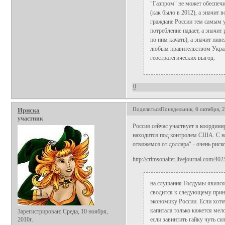
"Газпром" не может обеспечи
(как было в 2012), а значит в
граждане России тем самым 
потребление падает, а значит
по ним качать), а значит ни
любым правительством Украи
геостратегических выгод.
0
Поделиться
Понедельник, 6 октября, 2
Ириска
участник
Россия сейчас участвует в координ
находится под контролем США. С на
отвяжемся от доллара" - очень риск
http://crimsonalter.livejournal.com/402
на слушания Госдумы явился 
сводится к следующему принц
экономику России. Если хотит
капитала только кажется мел
Зарегистрирован
: Среда, 10 ноября,
2010г.
если завинтить гайку чуть сил