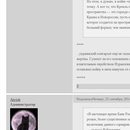
На этом, я думаю, в войне «
точку. А вот то, что Кремль 
пространства — это гораздо 
Крыма и Новороссии, пусть и
которое создается на простра
больший формат, чем нынешн
****
...украинский олигархат еще не ска
жертвы. Сумеют ли его освежевать и
влиятельным еврейством Израиловки 
остановил войну в пяти минутах от
*****
0
Поделиться
Четверг, 25 сентября, 201
Airish
Администратор
«В настоящее время Банк Ро
резкое, более существенное 
включения данного сценария
— сказала Набиуллина.