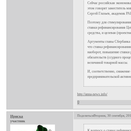
Сейчас российская экономика
этом говорят заместитель ми
Сергей Глазьев, академик РА
Поэтому для стимулирования
ставки рефинансирования Це
средства, и целевая (проектна
Аргументы главы Сбербанка Р
что ставка рефинансирования
наоборот, повышение ставки
обязательств (ссудного проц
величиной товарной массы.
И, соответственно, снижение
предпринимательской активно
http://anna-news.info/
0
Поделиться
Вторник, 30 сентября, 201
Ириска
участник
К вопросу о ставке рефинанс