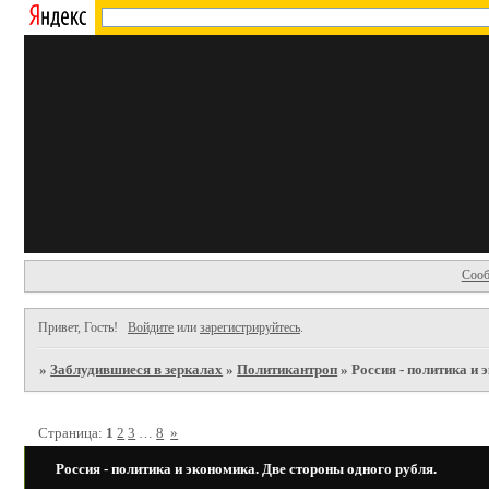
Сооб
Привет, Гость!
Войдите
или
зарегистрируйтесь
.
»
Заблудившиеся в зеркалах
»
Политикантроп
»
Россия - политика и 
Страница:
1
2
3
…
8
»
Россия - политика и экономика. Две стороны одного рубля.