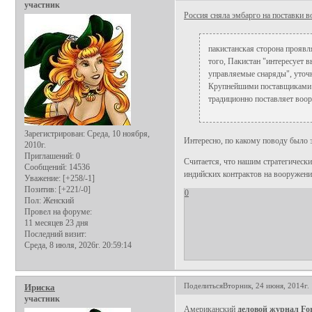
участник
Россия сняла эмбарго на поставки 
пакистанская сторона проявл
того, Пакистан "интересует 
управляемые снаряды", уточ
Крупнейшими поставщиками 
традиционно поставляет воор
Зарегистрирован
: Среда, 10 ноября,
Интересно, по какому поводу было э
2010г.
Приглашений:
0
Считается, что нашим стратегическ
Сообщений:
14536
индийских контрактов на вооружени
Уважение:
[+258/-1]
Позитив:
[+221/-0]
0
Пол:
Женский
Провел на форуме:
11 месяцев 23 дня
Последний визит:
Среда, 8 июля, 2026г. 20:59:14
Поделиться
Вторник, 24 июня, 2014г.
Ириска
участник
Американский
деловой журнал Fo