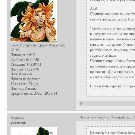
Ага!
Помните мою статью о необх
самое утверждал Сергей Глаз
"Какие шаги считаю приорите
конкурентоспособные по мир
помним и знаем, эта тема яв
санкциям, мы давно об этом 
Зарегистрирован
: Среда, 10 ноября,
2010г.
рентабельность проектов, ст
Приглашений:
0
здравого смысла.
Сообщений:
14536
Правительству и Банку Росси
Уважение:
[+258/-1]
процентных ставок для кред
Позитив:
[+221/-0]
проектного финансирования. 
Пол:
Женский
министерства, ведомства соо
Провел на форуме:
11 месяцев 23 дня
С моей точки зрения это прак
Последний визит:
Среда, 8 июля, 2026г. 20:59:14
0
Поделиться
Вторник, 30 сентября, 201
Ириска
участник
Казалось бы что общего межд