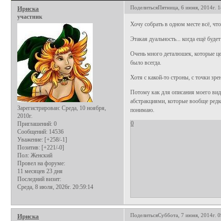
Поделиться
Пятница, 6 июня, 2014г. 1
Ириска
участник
Хочу собрать в одном месте всё, чт
Этакая дуальность... когда ещё буд
Очень много деталюшек, которые цеп
было всегда.
Хотя с какой-то строны, с точки з
Потому как для описания моего виде
абстракциями, которые вообще редко
Зарегистрирован
: Среда, 10 ноября,
понимаю.
2010г.
0
Приглашений:
0
Сообщений:
14536
Уважение:
[+258/-1]
Позитив:
[+221/-0]
Пол:
Женский
Провел на форуме:
11 месяцев 23 дня
Последний визит:
Среда, 8 июля, 2026г. 20:59:14
Поделиться
Суббота, 7 июня, 2014г. 0
Ириска