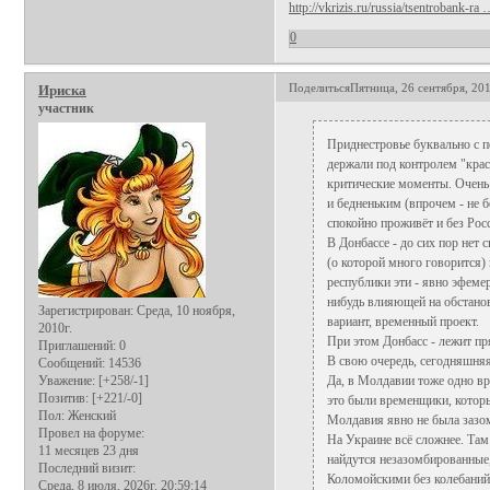
http://vkrizis.ru/russia/tsentrobank-ra 
0
Поделиться
Пятница, 26 сентября, 201
Ириска
участник
Приднестровье буквально с п
держали под контролем "крас
критические моменты. Очень 
и бедненьким (впрочем - не 
спокойно проживёт и без Рос
В Донбассе - до сих пор нет
(о которой много говорится) 
республики эти - явно эфемер
нибудь влияющей на обстано
Зарегистрирован
: Среда, 10 ноября,
вариант, временный проект.
2010г.
При этом Донбасс - лежит пр
Приглашений:
0
В свою очередь, сегодняшня
Сообщений:
14536
Уважение:
[+258/-1]
Да, в Молдавии тоже одно вр
Позитив:
[+221/-0]
это были временщики, которы
Пол:
Женский
Молдавия явно не была зазом
Провел на форуме:
На Украине всё сложнее. Там
11 месяцев 23 дня
найдутся незазомбированные,
Последний визит:
Коломойскими без колебаний 
Среда, 8 июля, 2026г. 20:59:14