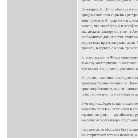
временным периодом, сходным с го
Во-вторых, В. Путин объявил о том,
продажи топливно-сырьевых ресурсо
вице-премьере А. Кудрине эти дох
намеке, что это абсурдно и неэффе
нас, дескать, разворуют, а там, в 
необходимые для развития производ
корова тоже приказала долго жить.
проекты, в первую очередь, транспо
К инвестициям из Фонда национальн
замыслу монетаристов, планировали 
бумажный, в отличие от реального 
В-третьих, налоговое законодательс
производственные мощности. Намече
противодействовать вывозу капитал
тезису монетаристов о свободном д
В-четвертых, будет создан механиз
намечено привлечь активистов и чл
спутник которого — дичайшая корру
качестве мегарегулятора, будет кон
Разумеется, не обошлось без упоми
монетаристских тотемах вскользь, а