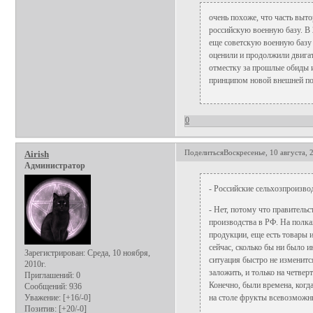
очень похоже, что часть выто
российскую военную базу. В 
еще советскую военную базу 
оценили и продолжили двигат
отместку за прошлые обиды и
принципом новой внешней по
0
Поделиться
Воскресенье, 10 августа, 
Airish
Администратор
- Российские сельхозпроизв
- Нет, потому что правительс
производства в РФ. На полка
продукции, еще есть товары 
сейчас, сколько бы ни было 
Зарегистрирован
: Среда, 10 ноября,
ситуация быстро не изменитс
2010г.
заложить, и только на четве
Приглашений:
0
Конечно, были времена, когд
Сообщений:
936
Уважение:
[+16/-0]
на столе фрукты всевозможны
Позитив:
[+20/-0]