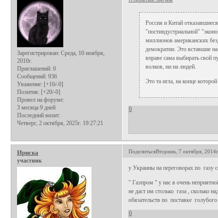
Россия и Китай отказавшиеся
"постиндустриальной" "эконо
миллионов американских безд
демократии. Это вставшие на
Зарегистрирован
: Среда, 10 ноября,
вправе сама выбирать свой пу
2010г.
волков, ни на людей.
Приглашений:
0
Сообщений:
936
Это та игла, на конце которой
Уважение:
[+16/-0]
Позитив:
[+20/-0]
Провел на форуме:
3 месяца 9 дней
0
Последний визит:
Четверг, 2 октября, 2025г. 19:27:21
Поделиться
Вторник, 7 октября, 2014г
Ириска
участник
у Украины на переговорах по газу с
" Газпром " у нас в очень неприятн
не даст им столько газа , сколько
обязательств по поставке голубого 
0