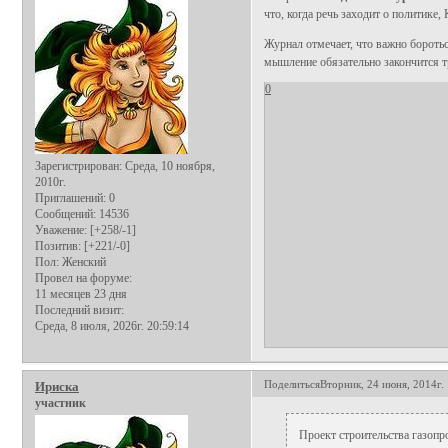
что, когда речь заходит о политике
Журнал отмечает, что важно бороть
мышление обязательно закончится т
0
Зарегистрирован
: Среда, 10 ноября,
2010г.
Приглашений:
0
Сообщений:
14536
Уважение:
[+258/-1]
Позитив:
[+221/-0]
Пол:
Женский
Провел на форуме:
11 месяцев 23 дня
Последний визит:
Среда, 8 июля, 2026г. 20:59:14
Поделиться
Вторник, 24 июня, 2014г.
Ириска
участник
Проект строительства газоп