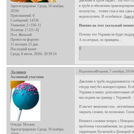
давление в трубе падает... На этот
в трубе и обеспечить транспортиров
Зарегистрирован
: Среда, 10 ноября,
2010г.
полупусты... точнее газа в них едв
Приглашений:
0
недополучить. И озлобиться.
Даже в
Сообщений:
14536
Уважение:
[+258/-1]
Именно на этот скользкий момент
Позитив:
[+221/-0]
Потому что Украина не будет поддер
Пол:
Женский
Провел на форуме:
А во-вторых, из принципа...
11 месяцев 23 дня
0
Последний визит:
Среда, 8 июля, 2026г. 20:59:14
Поделиться
Вторник, 7 октября, 2014г
Лолипоп
Активный участник
Давление в трубе поддерживается ст
откуда там) без компрессорных. Есл
Украина и минус дополнительные объ
мы подаем на границу с Украиной -
И насчет экономии газа - неучитыва
закрыть сложно, но возможно. Газов
Немного сложнее вопрос с Новоросси
Откуда:
Москва
проблемы газоснабжения, но думаю,
Зарегистрирован
: Среда, 10 ноября,
территории Луганской и Донецкой о
2010г.