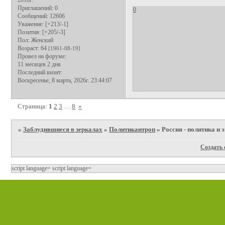
Приглашений:
0
0
Сообщений:
12606
Уважение:
[+213/-1]
Позитив:
[+205/-3]
Пол:
Женский
Возраст:
64
[1961-08-19]
Провел на форуме:
11 месяцев 2 дня
Последний визит:
Воскресенье, 8 марта, 2026г. 23:44:07
Страница:
1
2
3
…
8
»
»
Заблудившиеся в зеркалах
»
Политикантроп
»
Россия - политика и 
Создать 
script language=
script language=