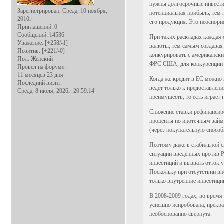
нужны долгосрочные инвестиц
Зарегистрирован
: Среда, 10 ноября,
потенциальная прибыль, тем 
2010г.
его продукция. Это неоспори
Приглашений:
0
Сообщений:
14536
При таких раскладах каждая 
Уважение:
[+258/-1]
валюты, тем самым создавая
Позитив:
[+221/-0]
конкурировать с американски
Пол:
Женский
ФРС США, для конкуренции 
Провел на форуме:
11 месяцев 23 дня
Когда же кредит в ЕС можно 
Последний визит:
ведёт только к предоставле
Среда, 8 июля, 2026г. 20:59:14
преимуществ, то есть играет 
Снижение ставки рефинансиро
проценты по ипотечным займ
(через покупательную способ
Поэтому даже в стабильной с
ситуации введённых против Р
инвестиций и вызвать отток 
Поскольку при отсутствии вн
только внутренние инвестици
В 2008-2009 годах, во врем
успешно испробована, прекра
необоснованно свёрнута.