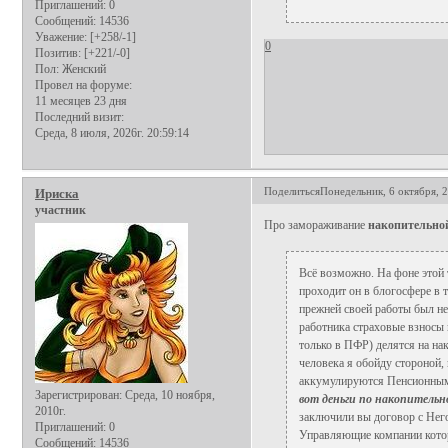
Приглашений:
0
Сообщений:
14536
Уважение:
[+258/-1]
0
Позитив:
[+221/-0]
Пол:
Женский
Провел на форуме:
11 месяцев 23 дня
Последний визит:
Среда, 8 июля, 2026г. 20:59:14
Поделиться
Понедельник, 6 октября, 2
Ириска
участник
Про замораживание
накопительно
Всё возможно. На фоне этой 
проходит он в блогосфере в т
прежней своей работы был нем
работника страховые взносы 
только в ПФР) делятся на на
человека я обойду стороной, 
аккумулируются Пенсионным 
Зарегистрирован
: Среда, 10 ноября,
вот деньги по накопитель
2010г.
заключили вы договор с Него
Приглашений:
0
Управляющие компании которы
Сообщений:
14536