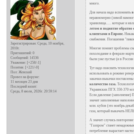
много.
Для начала надо вспомнить
в
неравномерно (зимой намного
хранилища...... которые и я
летом и поднятие обратно 
клиентами в Европе.
Никак
снабжения. Погашения "пико
Зарегистрирован
: Среда, 10 ноября,
2010г.
Многие помнят проблемы сна
Приглашений:
0
похолодание в феврале-марте
Сообщений:
14536
были уже пустые (и в России 
Уважение:
[+258/-1]
Позитив:
[+221/-0]
Тут надо пояснить технологи
Пол:
Женский
использовать в режиме ревер
Провел на форуме:
закачки-выкачки поставлены
11 месяцев 23 дня
количество газа.
Технологич
Последний визит:
Украинских ПГХ 350-370 млн
Среда, 8 июля, 2026г. 20:59:14
Если давление (заполнение) П
значит заполненные наполови
млн. кубов (это ноябрь-дека
газа, который выкачать НЕЛЬ
А значит случись повторение 
"Газпром" станет ненадежны
потребление вырастает настол