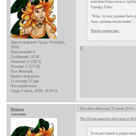
властями Евросоюза к трубо
Герхард Ройсс.
"Ясно, что все должно быть 
быть сделаны исключения", -
Читать полностью:
Зарегистрирован
: Среда, 10 ноября,
2010г.
0
Приглашений:
0
Сообщений:
14536
Уважение:
[+258/-1]
Позитив:
[+221/-0]
Пол:
Женский
Провел на форуме:
11 месяцев 23 дня
Последний визит:
Среда, 8 июля, 2026г. 20:59:14
Поделиться
Пятница, 11 июля, 2014г. 
Ириска
участник
Что Путин надеется получить от Ку
Если расставить в рядок вне