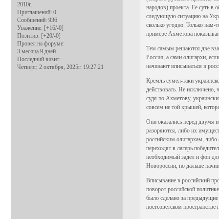
2010г.
народов) проекта. Ее суть в 
Приглашений:
0
следующую ситуацию на Укра
Сообщений:
936
сколько угодно. Только нам-т
Уважение:
[+16/-0]
примере Ахметова показывают
Позитив:
[+20/-0]
Провел на форуме:
Тем самым решаются две взаи
3 месяца 9 дней
Россия, а сами олигархи, есл
Последний визит:
начинают вписываться в рос
Четверг, 2 октября, 2025г. 19:27:21
Кремль сумел-таки украинско
действовать. Не исключено, 
судя по Ахметову, украински
совсем не той крышей, котора
Они оказались перед двумя п
разоряются, либо их имущест
российским олигархам, либо 
переходят в лагерь победите
необходимый задел и фон для
Новороссии, но дальше начин
Вписывание в российский про
поворот российской политике 
было сделано за предыдущие 
постсоветском пространстве 