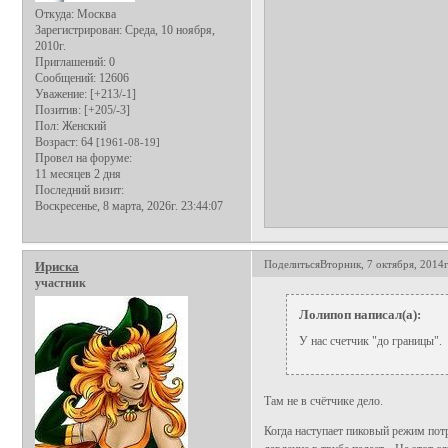
Откуда:
Москва
Зарегистрирован
: Среда, 10 ноября,
2010г.
Приглашений:
0
Сообщений:
12606
Уважение:
[+213/-1]
Позитив:
[+205/-3]
Пол:
Женский
Возраст:
64
[1961-08-19]
Провел на форуме:
11 месяцев 2 дня
Последний визит:
Воскресенье, 8 марта, 2026г. 23:44:07
Поделиться
Вторник, 7 октября, 2014г
Ириска
участник
Лолипоп написал(а):
У нас счетчик "до границы".
Там не в счётчике дело.
Когда наступает пиковый режим потре