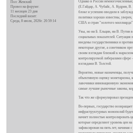
Однако в России немногочисленные,
Пол:
Женский
Провел на форуме:
(Е.Гайдар, А. Чубайс, А. Кудрин, В
11 месяцев 23 дня
блоке и успешно вводили в заблужде
Последний визит:
политики хорошо известны, уверен,
Среда, 8 июля, 2026г. 20:59:14
США и стран "золотого миллиарда"
Увы, но ни Б. Ельцин, ни В. Путин 
социальных показателей. Ситуация н
введены государственники и против
некоторые другие, а советником пре
своим взглядам близкий к марксизм
контролируемой либералами сфере —
взглядами В. Толстой.
Вероятно, новые назначенцы, получ
объективную оценку монетаризма, к
лавочники инновационную экономику 
самые лучшие рыночные законы, ко
Так что же сформулировал президе
Во-первых, государство возвращает
инфраструктурных монополий будет о
начнет полностью контролировать ц
которые определяют уровень цен на
зафиксирован на пять лет, начиная 