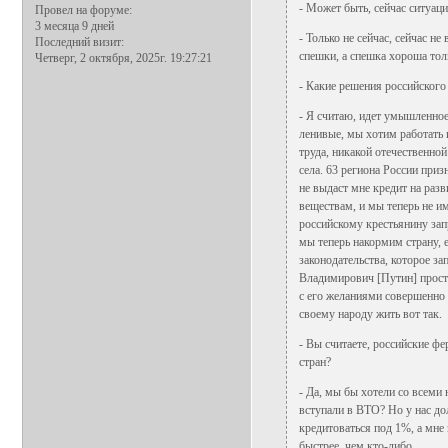
- Может быть, сейчас ситуаци
Провел на форуме:
3 месяца 9 дней
- Только не сейчас, сейчас н
Последний визит:
спешки, а спешка хороша тол
Четверг, 2 октября, 2025г. 19:27:21
- Какие решения российского 
- Я считаю, идет умышленное
ленивые, мы хотим работать 
труда, никакой отечественно
села. 63 региона России приз
не выдаст мне кредит на раз
веществам, и мы теперь не и
российскому крестьянину зап
мы теперь накормим страну, 
законодательства, которое з
Владимирович [Путин] просто
с его желаниями совершенно 
своему народу жить вот так.
- Вы считаете, российские ф
стран?
- Да, мы бы хотели со всеми
вступали в ВТО? Но у нас до
кредитоваться под 1%, а мне
быстрее, чем кто-либо