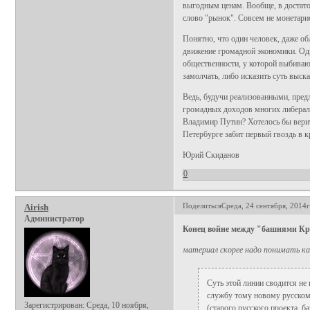
выгодным ценам. Вообще, в достато
слово "рынок". Совсем не монетар
Понятно, что один человек, даже о
движение громадной экономики. Одн
общественности, у которой выбиваю
замолчать, либо исказить суть выск
Ведь, будучи реализованными, пред
громадных доходов многих либерал-
Владимир Путин? Хотелось бы верить
Петербурге забит первый гвоздь в 
Юрий Скиданов
0
Поделиться
Среда, 24 сентября, 2014г
Airish
Администратор
Конец войне между "башнями К
материал скорее надо понимать ка
Суть этой линии сводится не 
службу тому новому русскому
Зарегистрирован
: Среда, 10 ноября,
(старого русского проекта, б