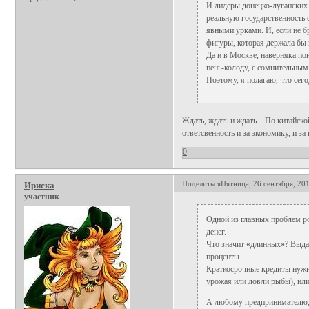
И лидеры донецко-луганских 
реальную государственность 
явными урками. И, если не б
фигуры, которая держала бы в
Да и в Москве, наверняка по
пень-колоду, с сомнительным
Поэтому, я полагаю, что сего
Ждать, ждать и ждать... По китайско
ответсвенность и за экономику, и за 
0
Поделиться
Пятница, 26 сентября, 201
Ириска
участник
Одной из главных проблем р
денег.
Что значит «длинных»? Выда
проценты.
Краткосрочные кредиты нужн
урожая или ловли рыбы), или
А любому предпринимателю, 