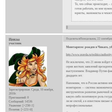
То, что сейчас происходит, 
готов работать, но мне нужен
юристы, экономисты и чекисты
0
Поделиться
Понедельник, 22 сентября,
Ириска
участник
Монетаризм: рожден в Чикаго, уб
http://www.pravda.ru/politics/authorit
Не исключено, что 21 июня войдет 
серия жестких заявлений президент
выступлением: Владимир Путин фак
двадцати лет.
Напомним, что в России активно вн
монетаризм — система экономическ
Зарегистрирован
: Среда, 10 ноября,
инструментом развития рыночной э
2010г.
какую-либо позитивную роль госуда
Приглашений:
0
ли не сектой, а в известном письме
Сообщений:
14536
Уважение:
[+258/-1]
непрофессиональные.
Позитив:
[+221/-0]