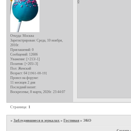
0
Откуда:
Москва
Зарегистрирован
: Среда, 10 ноября,
2010г.
Приглашений:
0
Сообщений:
12606
Уважение:
[+213/-1]
Позитив:
[+205/-3]
Пол:
Женский
Возраст:
64
[1961-08-19]
Провел на форуме:
11 месяцев 2 дня
Последний визит:
Воскресенье, 8 марта, 2026г. 23:44:07
Страница:
1
»
Заблудившиеся в зеркалах
»
Гостиная
»
ЭКО
Создать 