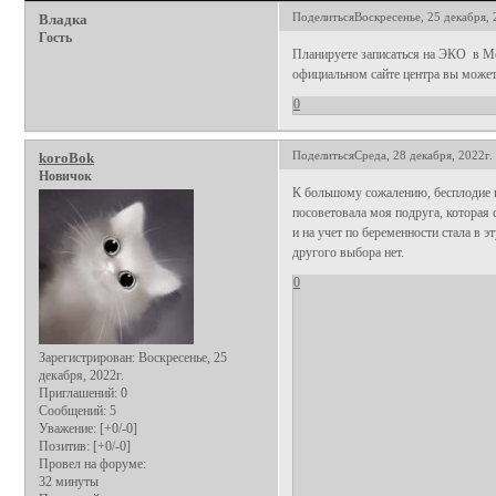
Поделиться
Воскресенье, 25 декабря, 
Владка
Гость
Планируете записаться на ЭКО в 
официальном сайте центра вы може
0
Поделиться
Среда, 28 декабря, 2022г.
koroBok
Новичок
К большому сожалению, бесплодие н
посоветовала моя подруга, которая
и на учет по беременности стала в 
другого выбора нет.
0
Зарегистрирован
: Воскресенье, 25
декабря, 2022г.
Приглашений:
0
Сообщений:
5
Уважение:
[+0/-0]
Позитив:
[+0/-0]
Провел на форуме:
32 минуты