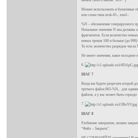
начале своего имени “001-”.)
Можно использовать и буквенные об
или слова типа urok-01-, tom1-.
%N – обозначение генерируемого п
Начальное значение N мы должны зад
фрагментов. Если количество новых 
новых треков 100 и больше (до 999)
То есть: количество разрядов числа
Не имеет значения, какое исходное
6.
ШАГ 7
Когда вы будете разрезать второй д
третьего файла 003-%N,.. для одинн
файлов, а у вас может быть гораздо 
7.
ШАГ 8
Разбиение завершено, можно закрыт
“Файл – Закрыть”.
НЕ СОХРАНЯЙТЕ изменения! И не то