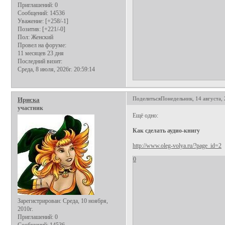
Приглашений:
0
Сообщений:
14536
Уважение:
[+258/-1]
Позитив:
[+221/-0]
Пол:
Женский
Провел на форуме:
11 месяцев 23 дня
Последний визит:
Среда, 8 июля, 2026г. 20:59:14
Поделиться
Понедельник, 14 августа, 
Ириска
участник
Ещё одно:
Как сделать аудио-книгу
http://www.oleg-volya.ru/?page_id=2
0
Зарегистрирован
: Среда, 10 ноября,
2010г.
Приглашений:
0
Сообщений:
14536