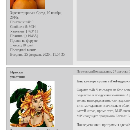
Зарегистрирован
: Среда, 10 ноября,
2010г.
Приглашений:
0
Сообщений:
3654
Уважение:
[+63/-1]
Позитив:
[+194/-5]
Провел на форуме:
1 месяц 19 дней
Последний визит:
Вторник, 25 февраля, 2020г. 11:54:35
Поделиться
Понедельник, 27 августа, 
Ириска
участник
Как конвертировать iPod-аудиок
Формат m4b был создан на базе сем
подкастов в продукции компании Ap
только непосредственно сам аудиоп
этим метаданным значительно облег
частей и глав, кроме того, M4B поз
MP3 подойдет программа
Format F
После установки программы сделай