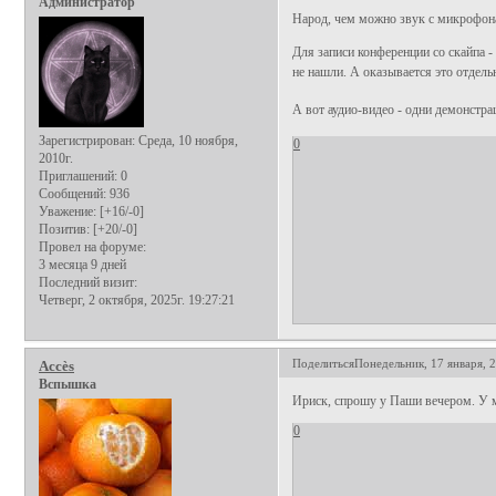
Администратор
Народ, чем можно звук с микрофона
Для записи конференции со скайпа 
не нашли. А оказывается это отдел
А вот аудио-видео - одни демонстр
Зарегистрирован
: Среда, 10 ноября,
0
2010г.
Приглашений:
0
Сообщений:
936
Уважение:
[+16/-0]
Позитив:
[+20/-0]
Провел на форуме:
3 месяца 9 дней
Последний визит:
Четверг, 2 октября, 2025г. 19:27:21
Поделиться
Понедельник, 17 января, 2
Аccès
Вспышка
Ириск, спрошу у Паши вечером. У м
0