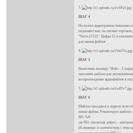
3.
ШАГ 4
На полосе аудиограммы появились м
подскажет вам, на сколько отрезков
“Часть (1/12)”. Цифра 12 и указыва
для имени файлов.
4.
ШАГ 5
Выполнить команду “Файл – Сохранит
заполнить шаблон для автоматическ
воспроизведения аудиофайлов в mp3
5.
ШАГ 6
Шаблон находится в первом поле от
новые файлы. Рекомендую шаблон:
001-%N
где 001- (включая дефис) – неизмен
(В примере: в соответствии с этим 