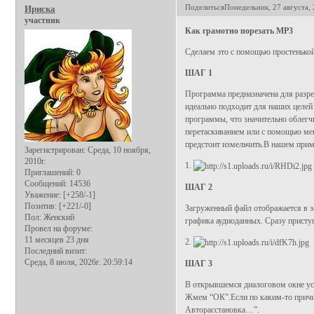
Поделиться
Понедельник, 27 августа, 
Ириска
участник
Как грамотно порезать MP3
Сделаем это с помощью простенько
ШАГ 1
Программа предназначена для разре
идеально подходит для наших целей 
программы, что значительно облег
перетаскиванием или с помощью ме
предстоит измельчить.В нашем прим
Зарегистрирован
: Среда, 10 ноября,
2010г.
1.
Приглашений:
0
Сообщений:
14536
ШАГ 2
Уважение:
[+258/-1]
Позитив:
[+221/-0]
Загруженный файл отображается в з
Пол:
Женский
графика аудиоданных. Сразу присту
Провел на форуме:
11 месяцев 23 дня
2.
Последний визит:
Среда, 8 июля, 2026г. 20:59:14
ШАГ 3
В открывшемся диалоговом окне уст
Жмем “ОК”.Если по каким-то причин
Авторасстановка…”.