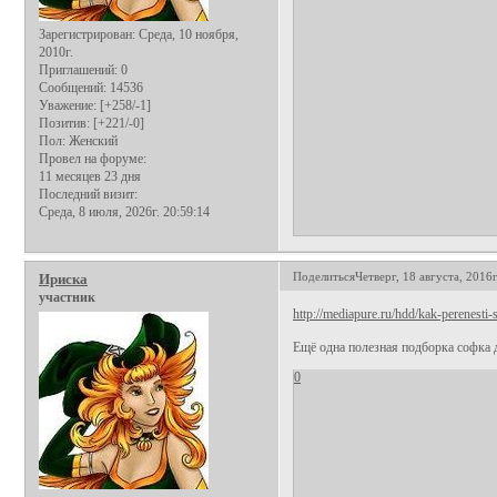
Зарегистрирован
: Среда, 10 ноября,
2010г.
Приглашений:
0
Сообщений:
14536
Уважение:
[+258/-1]
Позитив:
[+221/-0]
Пол:
Женский
Провел на форуме:
11 месяцев 23 дня
Последний визит:
Среда, 8 июля, 2026г. 20:59:14
Поделиться
Четверг, 18 августа, 2016г
Ириска
участник
http://mediapure.ru/hdd/kak-perenesti
Ещё одна полезная подборка софка д
0