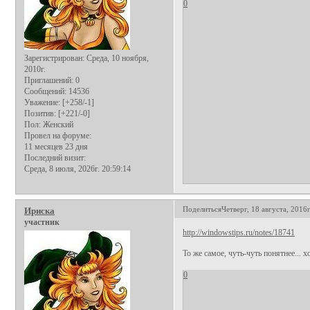
0
Зарегистрирован
: Среда, 10 ноября,
2010г.
Приглашений:
0
Сообщений:
14536
Уважение:
[+258/-1]
Позитив:
[+221/-0]
Пол:
Женский
Провел на форуме:
11 месяцев 23 дня
Последний визит:
Среда, 8 июля, 2026г. 20:59:14
Поделиться
Четверг, 18 августа, 2016г
Ириска
участник
http://windowstips.ru/notes/18741
То же самое, чуть-чуть понятнее... хо
0