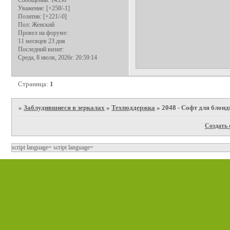
Уважение:
[+258/-1]
Позитив:
[+221/-0]
Пол:
Женский
Провел на форуме:
11 месяцев 23 дня
Последний визит:
Среда, 8 июля, 2026г. 20:59:14
Страница:
1
»
Заблудившиеся в зеркалах
»
Техподдержка
»
2048 - Софт для блон
Создать 
script language=
script language=