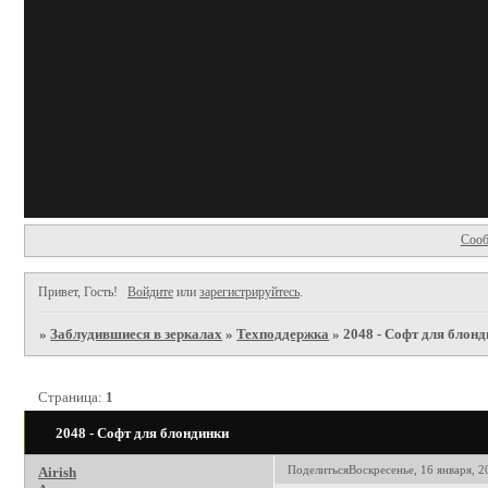
Сооб
Привет, Гость!
Войдите
или
зарегистрируйтесь
.
»
Заблудившиеся в зеркалах
»
Техподдержка
»
2048 - Софт для блон
Страница:
1
2048 - Софт для блондинки
Поделиться
Воскресенье, 16 января, 2
Airish