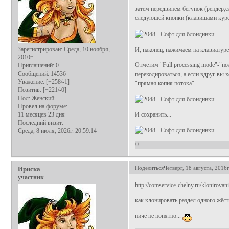
затем передвинем бегунок (рендер,с
следующей кнопки (клавишами курсо
Зарегистрирован
: Среда, 10 ноября,
И, наконец, нажимаем на клавиатур
2010г.
Отметим "Full processing mode"-"п
Приглашений:
0
Сообщений:
14536
перекодироваться, а если вдруг вы х
Уважение:
[+258/-1]
"прямая копия потока"
Позитив:
[+221/-0]
Пол:
Женский
Провел на форуме:
И сохранить...
11 месяцев 23 дня
Последний визит:
Среда, 8 июля, 2026г. 20:59:14
0
Поделиться
Четверг, 18 августа, 2016г
Ириска
участник
http://comservice-chelny.ru/klonirova
как клонировать раздел одного жёстк
ничё не понятно...