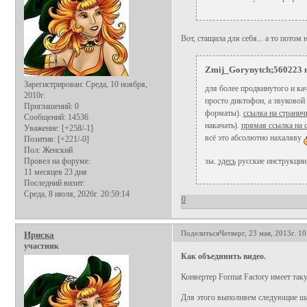
Вот, стащила для себя... а то потом 
Zmij_Gorynytch;560223 н
Зарегистрирован
: Среда, 10 ноября,
для более продвинутого и ка
2010г.
просто диктофон, а звуковой
Приглашений:
0
форматы).
ссылка на странич
Сообщений:
14536
накачать).
прямая ссылка на 
Уважение:
[+258/-1]
всё это абсолютно нахаляву
Позитив:
[+221/-0]
Пол:
Женский
Провел на форуме:
зы.
здесь
русские инструкции,
11 месяцев 23 дня
Последний визит:
Среда, 8 июля, 2026г. 20:59:14
0
Поделиться
Четверг, 23 мая, 2013г. 10
Ириска
участник
Как объединить видео.
Конвертер Format Factory имеет так
Для этого выполняем следующие ша