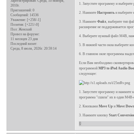
Зарегистрирован
: Среда, 10 ноября,
1. Запустите программу и выберите
2010г.
Приглашений:
0
2. Нажмите
Настроить
и выберите н
Сообщений:
14536
Уважение:
[+258/-1]
3. Нажмите
Файл
, выберите тип ф
Позитив:
[+221/-0]
расширение не поддерживается прог
Пол:
Женский
Провел на форуме:
4. Выберите нужный файл M4B, на
11 месяцев 23 дня
Последний визит:
5. В нижней части окна выберите к
Среда, 8 июля, 2026г. 20:59:14
6. В главном окне программы выде
Если Вам необходимо сконвертиров
программой
MP3 to iPod Audio Bo
следующее:
1. Запустите программу и нажмите 
программа "сшила" их в один M4B-ф
2. Кнопками
Move Up
и
Move Dow
3. Нажмите кнопку
Start Conversio
0