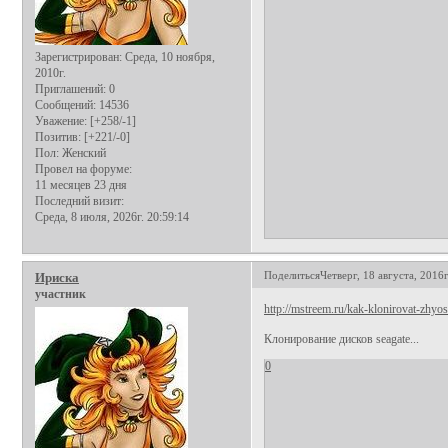
Зарегистрирован
: Среда, 10 ноября,
2010г.
Приглашений:
0
Сообщений:
14536
Уважение:
[+258/-1]
Позитив:
[+221/-0]
Пол:
Женский
Провел на форуме:
11 месяцев 23 дня
Последний визит:
Среда, 8 июля, 2026г. 20:59:14
Поделиться
Четверг, 18 августа, 2016г
Ириска
участник
http://mstreem.ru/kak-klonirovat-zhyost
Клонирование дисков seagate...
0