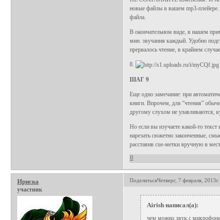
новые файлы в вашем mp3-плейере. 
файла.
В окончательном виде, в нашем прим
мин. звучания каждый. Удобно подг
прервалось чтение, в крайнем случа
8.
ШАГ 9
Еще одно замечание: при автоматич
книги. Впрочем, для “чтения” обычн
другому слухом не улавливаются, ку
Но если вы изучаете какой-то текст
нарезать сюжетно законченные, см
расставив cue-метки вручную в мес
0
Поделиться
Четверг, 7 февраля, 2013г.
Ириска
участник
Airish написал(а):
чем можно звук с микрофона