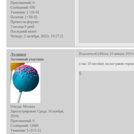
Приглашений:
0
Сообщений:
936
Уважение:
[+16/-0]
Позитив:
[+20/-0]
Провел на форуме:
3 месяца 9 дней
Последний визит:
Четверг, 2 октября, 2025г. 19:27:21
Поделиться
Суббота, 15 января, 2011г
Лолипоп
Активный участник
у нас 10 мегабит, но все равно торм
0
Откуда:
Москва
Зарегистрирован
: Среда, 10 ноября,
2010г.
Приглашений:
0
Сообщений:
12606
Уважение:
[+213/-1]