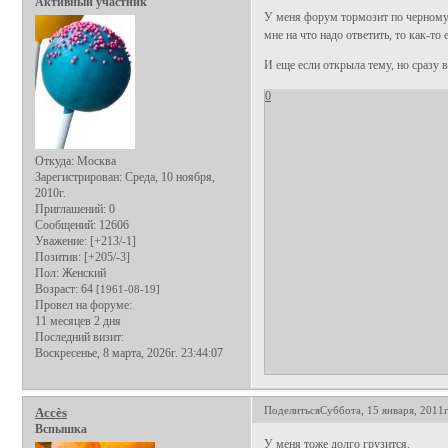
Активный участник
У меня форум тормозит по черному.
мне на что надо ответить, то как-то
И еще если открыла тему, но сразу 
0
Откуда:
Москва
Зарегистрирован
: Среда, 10 ноября,
2010г.
Приглашений:
0
Сообщений:
12606
Уважение:
[+213/-1]
Позитив:
[+205/-3]
Пол:
Женский
Возраст:
64
[1961-08-19]
Провел на форуме:
11 месяцев 2 дня
Последний визит:
Воскресенье, 8 марта, 2026г. 23:44:07
Поделиться
Суббота, 15 января, 2011г
Аccès
Вспышка
У меня тоже долго грузится.