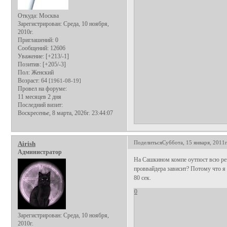
Откуда:
Москва
Зарегистрирован
: Среда, 10 ноября,
2010г.
Приглашений:
0
Сообщений:
12606
Уважение:
[+213/-1]
Позитив:
[+205/-3]
Пол:
Женский
Возраст:
64
[1961-08-19]
Провел на форуме:
11 месяцев 2 дня
Последний визит:
Воскресенье, 8 марта, 2026г. 23:44:07
Поделиться
Суббота, 15 января, 2011г
Airish
Администратор
На Сашкином компе оутпост всю рек
проввайдера зависит? Потому что я с
80 сек.
0
Зарегистрирован
: Среда, 10 ноября,
2010г.