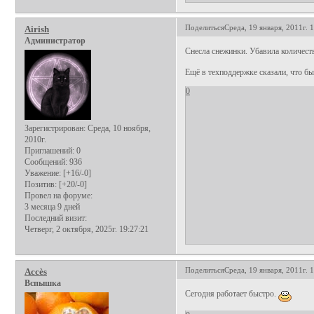
Поделиться
Среда, 19 января, 2011г. 
Airish
Администратор
Снесла снежинки. Убавила количест
Ещё в техподдержке сказали, что бы
0
Зарегистрирован
: Среда, 10 ноября,
2010г.
Приглашений:
0
Сообщений:
936
Уважение:
[+16/-0]
Позитив:
[+20/-0]
Провел на форуме:
3 месяца 9 дней
Последний визит:
Четверг, 2 октября, 2025г. 19:27:21
Поделиться
Среда, 19 января, 2011г. 
Аccès
Вспышка
Сегодня работает быстро.