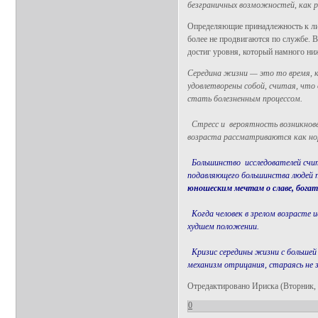
безграничных возможностей, как р
Определяющие принадлежность к лиц
более не продвигаются по службе. 
достиг уровня, который намного ни
Середина жизни — это то время, 
удовлетворены собой, считая, что
стать болезненным процессом.
Стресс и вероятность возникнове
возраста рассматриваются как н
Большинство исследователей счит
подавляющего большинства людей п
юношеским мечтам о славе, богат
Когда человек в зрелом возрасте
худшем положении.
Кризис середины жизни с большей
механизм отрицания, стараясь не з
Отредактировано Ириска (Вторник, 4
0