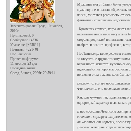
Мужчины могут быть и более умере
мужчину в его нынешней деятельнос
жизни, учитывая реальность, относя
фантазии и совершенно недостижимы
Зарегистрирован
: Среда, 10 ноября,
Кроме тех случаев, когда мечты ни
2010г.
нереализованной из-за отсутствия 
Приглашений:
0
стороны родителей или влияния таки
Сообщений:
14536
Уважение:
[+258/-1]
выбрать и освоить профессию, котор
Позитив:
[+221/-0]
По Левинсону, такие решения стано
Пол:
Женский
Провел на форуме:
за отсутствие трудового энтузиазма
11 месяцев 23 дня
вероятность испытать чувство ее ос
Последний визит:
надеющийся на пороге взрослости ст
Среда, 8 июля, 2026г. 20:59:14
воплотив этим в жизнь хотя бы час
Возможно, самым поразительным р
Фактически, оно настолько велик
Как для мужчин, так и для женщин 
однородный характер и связаны с р
В исследовании Левинсона женщин
сочетать карьеру и замужество, х
отказаться от карьеры, поскольк
Деловые женщины стремились сохра