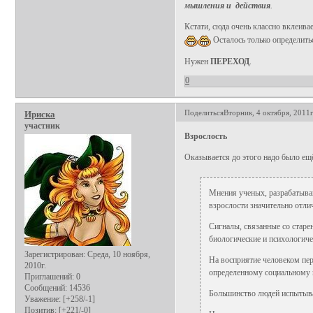
мышления и действия
.
Кстати, сюда очень классно вклеива
Осталось только определиться
Нужен
ПЕРЕХОД
.
0
Поделиться
Вторник, 4 октября, 2011г
Ириска
участник
Взрослость
Оказывается до этого надо было ещ
Мнения ученых, разрабатываю
взрослости значительно отлич
Сигналы, связанные со старе
биологические и психологиче
Зарегистрирован
: Среда, 10 ноября,
На восприятие человеком пе
2010г.
определенному социальному к
Приглашений:
0
Сообщений:
14536
Большинство людей испытыва
Уважение:
[+258/-1]
Позитив:
[+221/-0]