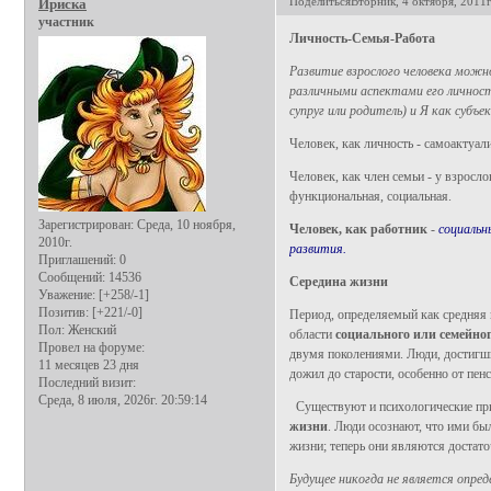
Поделиться
Вторник, 4 октября, 2011г
Ириска
участник
Личность-Семья-Работа
Развитие взрослого человека мож
различными аспектами его личности
супруг или родитель) и Я как суб
Человек, как личность - самоактуа
Человек, как член семьи - у взрос
функциональная, социальная.
Зарегистрирован
: Среда, 10 ноября,
Человек, как работник
-
социальн
2010г.
развития.
Приглашений:
0
Сообщений:
14536
Середина жизни
Уважение:
[+258/-1]
Позитив:
[+221/-0]
Период, определяемый как средняя в
Пол:
Женский
области
социального или семейно
Провел на форуме:
двумя поколениями. Люди, достигшие
11 месяцев 23 дня
дожил до старости, особенно от пен
Последний визит:
Среда, 8 июля, 2026г. 20:59:14
Существуют и психологические при
жизни
. Люди осознают, что ими бы
жизни; теперь они являются достато
Будущее никогда не является опред