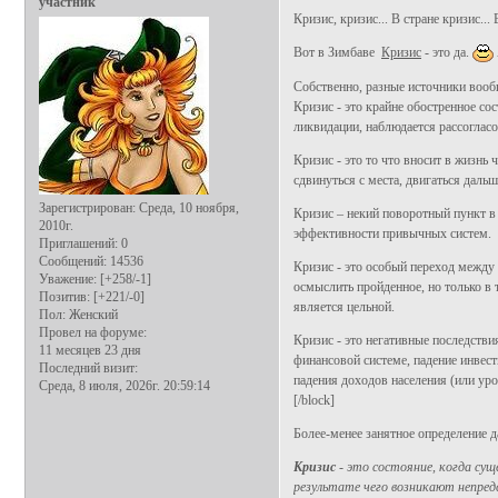
участник
Кризис, кризис... В стране кризис... 
Вот в Зимбаве
Кризис
- это да.
Собственно, разные источники вообще
Кризис - это крайне обостренное с
ликвидации, наблюдается рассогласо
Кризис - это то что вносит в жизнь ч
сдвинуться с места, двигаться дальш
Зарегистрирован
: Среда, 10 ноября,
Кризис – некий поворотный пункт в
2010г.
эффективности привычных систем.
Приглашений:
0
Сообщений:
14536
Кризис - это особый переход между
Уважение:
[+258/-1]
осмыслить пройденное, но только в т
Позитив:
[+221/-0]
является цельной.
Пол:
Женский
Провел на форуме:
Кризис - это негативные последств
11 месяцев 23 дня
финансовой системе, падение инвест
Последний визит:
падения доходов населения (или уро
Среда, 8 июля, 2026г. 20:59:14
[/block]
Более-менее занятное определение д
Кризис
- это состояние, когда су
результате чего возникают непред