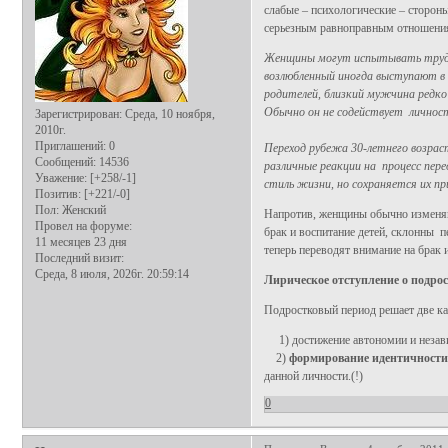
слабые – психологические – стороны
серьезным равноправным отношения
Женщины могут испытывать трудн
возлюбленный иногда выступают в э
родителей, близкий мужчина редко
Обычно он не содействует личност
Зарегистрирован
: Среда, 10 ноября,
2010г.
Приглашений:
0
Переход рубежа 30-летнего возрас
Сообщений:
14536
различные реакции на процесс пер
Уважение:
[+258/-1]
стиль жизни, но сохраняется их п
Позитив:
[+221/-0]
Пол:
Женский
Напротив, женщины обычно изменяю
Провел на форуме:
брак и воспитание детей, склонны п
11 месяцев 23 дня
теперь переводят внимание на брак 
Последний визит:
Среда, 8 июля, 2026г. 20:59:14
Лирическое отступление о подро
Подростковый период решает две ка
1) достижение автономии и независ
2)
формирование идентичности
данной личности.(!)
0