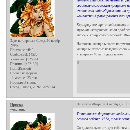
Помимо становления мечты и прио
социопсихологическим процессом п
считал это задачей развития на п
компоненты формирования карьеры 
Карьера у женщин складывается з
мужчин «завершают этап професси
мире» к концу своего перехода 30-
Зарегистрирован
: Среда, 10 ноября,
Напротив, женщины часто получают э
2010г.
женщины, которые наладили свою кар
Приглашений:
0
к возрасту 40 лет и даже позже.
Сообщений:
14536
Уважение:
[+258/-1]
0
Позитив:
[+221/-0]
Пол:
Женский
Провел на форуме:
11 месяцев 23 дня
Последний визит:
Среда, 8 июля, 2026г. 20:59:14
Поделиться
Вторник, 4 октября, 2011г
Ириска
участник
Точно также формирование близки
первого ребенка. И до, и после э
Он должен выяснить для себя чем о