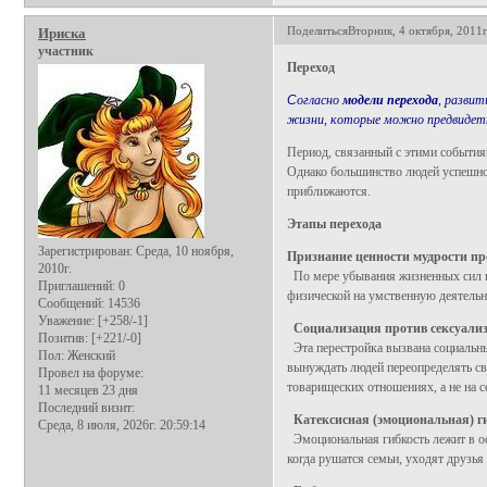
Поделиться
Вторник, 4 октября, 2011г
Ириска
участник
Переход
С
огласно
модели перехода
, разви
жизни, которые можно предвидет
Период, связанный с этими события
Однако большинство людей успешно 
приближаются.
Этапы перехода
Зарегистрирован
: Среда, 10 ноября,
Признание ценности мудрости пр
2010г.
По мере убывания жизненных сил и
Приглашений:
0
физической на умственную деятельн
Сообщений:
14536
Уважение:
[+258/-1]
Социализация против сексуали
Позитив:
[+221/-0]
Эта перестройка вызвана социальн
Пол:
Женский
вынуждать людей переопределять св
Провел на форуме:
товарищеских отношениях, а не на с
11 месяцев 23 дня
Последний визит:
Катексисная (эмоциональная) г
Среда, 8 июля, 2026г. 20:59:14
Эмоциональная гибкость лежит в ос
когда рушатся семьи, уходят друзья