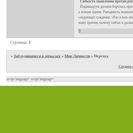
Гибкость мышления против ри
Индивидуум должен бороться проти
к новым идеям. Ригидность мышлен
следующее суждение: «Раз я всю жиз
вижу причин, почему сейчас я долже
0
Страница:
1
»
Заблудившиеся в зеркалах
»
Мир Личности
»
Переход
Создать 
script language=
script language=