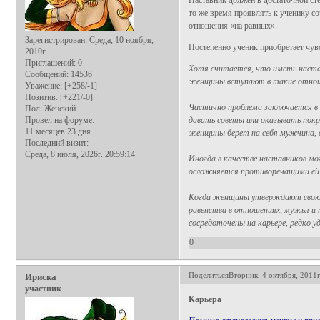
то же время проявлять к ученику с
отношения «на равных».
Зарегистрирован
: Среда, 10 ноября,
Постепенно ученик приобретает чувс
2010г.
Приглашений:
0
Хотя считается, что иметь настав
Сообщений:
14536
женщины вступают в такие отнош
Уважение:
[+258/-1]
Позитив:
[+221/-0]
Частично проблема заключается в
Пол:
Женский
Провел на форуме:
давать советы или оказывать пок
11 месяцев 23 дня
женщины берет на себя мужчина, 
Последний визит:
Среда, 8 июля, 2026г. 20:59:14
Иногда в качестве наставников мо
осложняется противоречащими ей
Когда женщины утверждают свою 
равенства в отношениях, мужья 
сосредоточены на карьере, редко 
0
Поделиться
Вторник, 4 октября, 2011г
Ириска
участник
Карьера