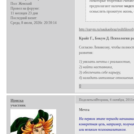
Некоторые теоретики считают
Пол:
Женский
предполагают наличие
модел
Провел на форуме:
осмыслять прожитую жизнь, о
11 месяцев 23 дня
Последний визит:
Среда, 8 июля, 2026г. 20:59:14
http://razym.ru/naukaobraz/psihfiloso
Крайг Г., Бокум Д. Психология р
Согласно Левинсону, чтобы полност
развития:
1) увязать мечты с реальностью,
2) найти наставника,
3) обеспечить себе карьеру,
4) наладить интимные отношения.
0
Поделиться
Вторник, 4 октября, 2011г
Ириска
участник
Мечта
На первом этапе периода начинан
конкретная цель, например, получ
или великим психоаналитиком.