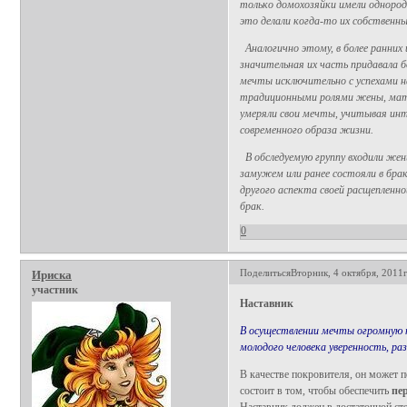
только домохозяйки имели однород
это делали когда-то их собственн
Аналогично этому, в более ранни
значительная их часть придавала б
мечты исключительно с успехами на
традиционными ролями жены, мате
умеряли свои мечты, учитывая ин
современного образа жизни.
В обследуемую группу входили жен
замужем или ранее состояли в брак
другого аспекта своей расщепленн
брак.
0
Поделиться
Вторник, 4 октября, 2011г
Ириска
участник
Наставник
В осуществлении мечты огромную 
молодого человека уверенность, р
В качестве покровителя, он может 
состоит в том, чтобы обеспечить
пе
Наставник должен в достаточной ст