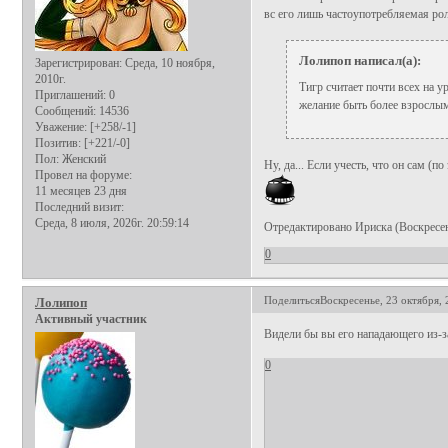
вс его лишь частоупотребляемая рол
Лолипоп написал(а):
Зарегистрирован
: Среда, 10 ноября,
2010г.
Тигр считает почти всех на у
Приглашений:
0
желание быть более взрослым
Сообщений:
14536
Уважение:
[+258/-1]
Позитив:
[+221/-0]
Пол:
Женский
Ну, да... Если учесть, что он сам (
Провел на форуме:
11 месяцев 23 дня
Последний визит:
Среда, 8 июля, 2026г. 20:59:14
Отредактировано Ириска (Воскресень
0
Поделиться
Воскресенье, 23 октября, 
Лолипоп
Активный участник
Видели бы вы его нападающего из-з
0