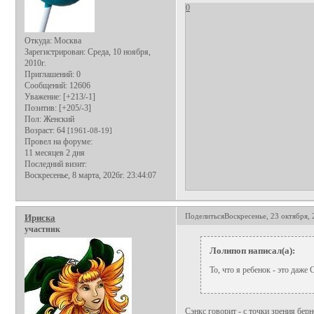
0
Откуда:
Москва
Зарегистрирован
: Среда, 10 ноября,
2010г.
Приглашений:
0
Сообщений:
12606
Уважение:
[+213/-1]
Позитив:
[+205/-3]
Пол:
Женский
Возраст:
64
[1961-08-19]
Провел на форуме:
11 месяцев 2 дня
Последний визит:
Воскресенье, 8 марта, 2026г. 23:44:07
Поделиться
Воскресенье, 23 октября, 
Ириска
участник
Лолипоп написал(а):
То, что я ребенок - это даже 
Сэнкс говорит - с точки зрения берн