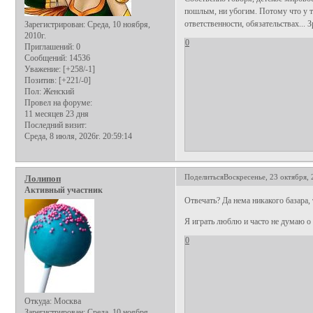
пошлым, ни убогим. Потому что у та
ответственности, обязательствах... 
Зарегистрирован
: Среда, 10 ноября,
2010г.
0
Приглашений:
0
Сообщений:
14536
Уважение:
[+258/-1]
Позитив:
[+221/-0]
Пол:
Женский
Провел на форуме:
11 месяцев 23 дня
Последний визит:
Среда, 8 июля, 2026г. 20:59:14
Поделиться
Воскресенье, 23 октября, 
Лолипоп
Активный участник
Отвечать? Да нема никакого базара, 
Я играть люблю и часто не думаю о 
0
Откуда:
Москва
Зарегистрирован
: Среда, 10 ноября,