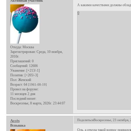
Активный участник
А какими качествами должны облад
0
Откуда:
Москва
Зарегистрирован
: Среда, 10 ноября,
2010г.
Приглашений:
0
Сообщений:
12606
Уважение:
[+213/-1]
Позитив:
[+205/-3]
Пол:
Женский
Возраст:
64
[1961-08-19]
Провел на форуме:
11 месяцев 2 дня
Последний визит:
Воскресенье, 8 марта, 2026г. 23:44:07
Поделиться
Воскресенье, 23 октября, 
Аccès
Вспышка
Оль, а откуда такой вопрос появился