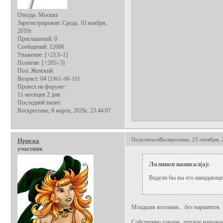
Откуда:
Москва
Зарегистрирован
: Среда, 10 ноября,
2010г.
Приглашений:
0
Сообщений:
12606
Уважение:
[+213/-1]
Позитив:
[+205/-3]
Пол:
Женский
Возраст:
64
[1961-08-19]
Провел на форуме:
11 месяцев 2 дня
Последний визит:
Воскресенье, 8 марта, 2026г. 23:44:07
Поделиться
Воскресенье, 23 октября, 
Ириска
участник
Лолипоп написал(а):
Видели бы вы его нападающег
Младшая ясельная... без вариантов.
Собственно говоря, детское мирово