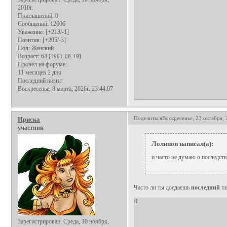
2010г.
Приглашений:
0
Сообщений:
12606
Уважение:
[+213/-1]
Позитив:
[+205/-3]
Пол:
Женский
Возраст:
64
[1961-08-19]
Провел на форуме:
11 месяцев 2 дня
Последний визит:
Воскресенье, 8 марта, 2026г. 23:44:07
Поделиться
Воскресенье, 23 октября, 
Ириска
участник
Лолипоп написал(а):
и часто не думаю о последст
Часто ли ты доедаешь
последний
пи
0
Зарегистрирован
: Среда, 10 ноября,