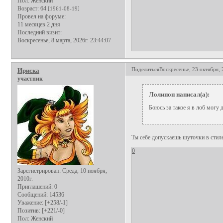
Пол:
Женский
Возраст:
64
[1961-08-19]
Провел на форуме:
11 месяцев 2 дня
Последний визит:
Воскресенье, 8 марта, 2026г. 23:44:07
Поделиться
Воскресенье, 23 октября, 
Ириска
участник
Лолипоп написал(а):
Боюсь за такое я в лоб могу 
Ты себе допускаешь шуточки в стиле
0
Зарегистрирован
: Среда, 10 ноября,
2010г.
Приглашений:
0
Сообщений:
14536
Уважение:
[+258/-1]
Позитив:
[+221/-0]
Пол:
Женский