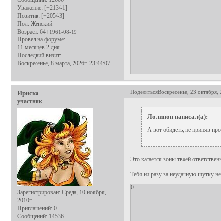
Сообщений:
12606
Уважение:
[+213/-1]
Позитив:
[+205/-3]
Пол:
Женский
Возраст:
64
[1961-08-19]
Провел на форуме:
11 месяцев 2 дня
Последний визит:
Воскресенье, 8 марта, 2026г. 23:44:07
Поделиться
Воскресенье, 23 октября, 
Ириска
участник
Лолипоп написал(а):
А вот обидеть, не приняв про
Это касается зоны твоей ответствен
Тебя ни разу за неудачную шутку не
0
Зарегистрирован
: Среда, 10 ноября,
2010г.
Приглашений:
0
Сообщений:
14536