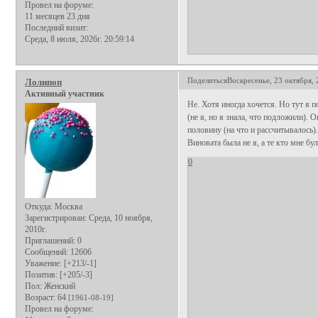
Провел на форуме:
11 месяцев 23 дня
Последний визит:
Среда, 8 июля, 2026г. 20:59:14
Поделиться
Воскресенье, 23 октября, 
Лолипоп
Активный участник
Не. Хотя иногда хочется. Но тут я 
(не я, но я знала, что подложили). 
половину (на что и рассчитывалось).
Виновата была не я, а те кто мне бул
0
Откуда:
Москва
Зарегистрирован
: Среда, 10 ноября,
2010г.
Приглашений:
0
Сообщений:
12606
Уважение:
[+213/-1]
Позитив:
[+205/-3]
Пол:
Женский
Возраст:
64
[1961-08-19]
Провел на форуме: