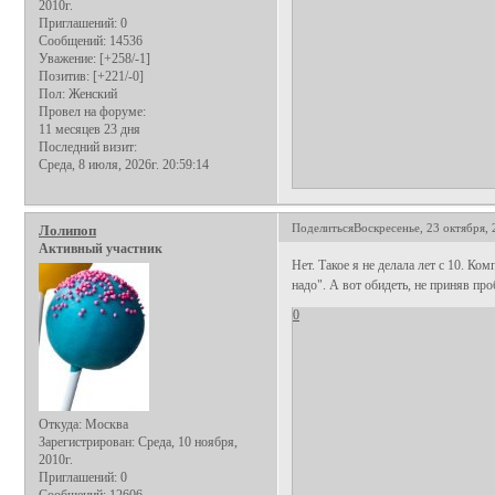
2010г.
Приглашений:
0
Сообщений:
14536
Уважение:
[+258/-1]
Позитив:
[+221/-0]
Пол:
Женский
Провел на форуме:
11 месяцев 23 дня
Последний визит:
Среда, 8 июля, 2026г. 20:59:14
Поделиться
Воскресенье, 23 октября, 
Лолипоп
Активный участник
Нет. Такое я не делала лет с 10. Ко
надо". А вот обидеть, не приняв пр
0
Откуда:
Москва
Зарегистрирован
: Среда, 10 ноября,
2010г.
Приглашений:
0