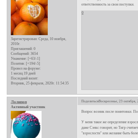
ответственность за свои поступки.
0
Зарегистрирован
: Среда, 10 ноября,
2010г.
Приглашений:
0
Сообщений:
3654
Уважение:
[+63/-1]
Позитив:
[+194/-5]
Провел на форуме:
1 месяц 19 дней
Последний визит:
Вторник, 25 февраля, 2020г. 11:54:35
Поделиться
Воскресенье, 23 октября, 
Лолипоп
Активный участник
Вопрос возник после поинтовки. По
У меня такое же определение взросло
даже Сэнкс говорит, но Тигр считает
"взрослости" или желание быть бол