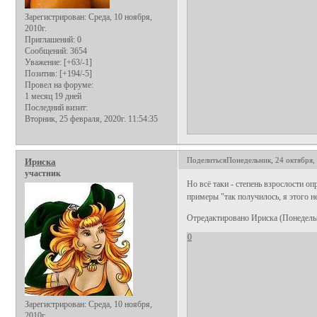
Зарегистрирован
: Среда, 10 ноября,
2010г.
Приглашений:
0
Сообщений:
3654
Уважение:
[+63/-1]
Позитив:
[+194/-5]
Провел на форуме:
1 месяц 19 дней
Последний визит:
Вторник, 25 февраля, 2020г. 11:54:35
Поделиться
Понедельник, 24 октября, 
Ириска
участник
Но всё таки - степень взрослости оп
примеры "так получилось, я этого не
Отредактировано Ириска (Понедельни
0
Зарегистрирован
: Среда, 10 ноября,
2010г.