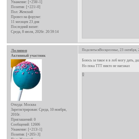
Уважение:
[+258/-1]
Позитив:
[+221/-0]
Пол:
Женский
Провел на форуме:
11 месяцев 23 дня
Последний визит:
Среда, 8 июля, 2026г. 20:59:14
Поделиться
Воскресенье, 23 октября, 
Лолипоп
Активный участник
Боюсь за такое я в лоб могу дать, да
Но пока ТТТ никто не наезжал
0
Откуда:
Москва
Зарегистрирован
: Среда, 10 ноября,
2010г.
Приглашений:
0
Сообщений:
12606
Уважение:
[+213/-1]
Позитив:
[+205/-3]