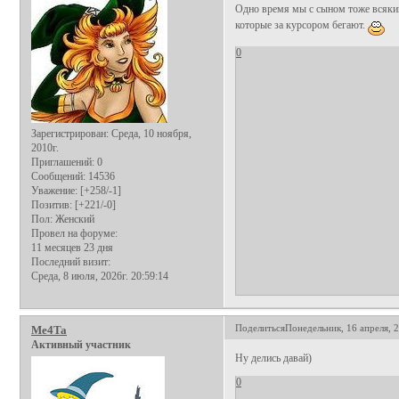
Одно время мы с сыном тоже всяким
которые за курсором бегают.
0
Зарегистрирован
: Среда, 10 ноября,
2010г.
Приглашений:
0
Сообщений:
14536
Уважение:
[+258/-1]
Позитив:
[+221/-0]
Пол:
Женский
Провел на форуме:
11 месяцев 23 дня
Последний визит:
Среда, 8 июля, 2026г. 20:59:14
Поделиться
Понедельник, 16 апреля, 2
Me4Ta
Активный участник
Ну делись давай)
0