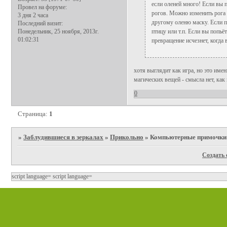
если оленей много! Если вы по
Провел на форуме:
рогов. Можно изменить рога 
3 дня 2 часа
другому оленю маску. Если п
Последний визит:
Понедельник, 25 ноября, 2013г.
птицу или т.п. Если вы попьё
01:02:31
превращение исчезнет, когда
хотя выглядит как игра, но это имен
магических вещей - смысла нет, как 
0
Страница:
1
»
Заблудившиеся в зеркалах
»
Прикольно
»
Компьютерные примочки
Создать 
script language=
script language=