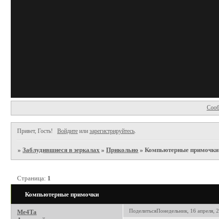
Сооб
Привет, Гость!
Войдите
или
зарегистрируйтесь
.
»
Заблудившиеся в зеркалах
»
Прикольно
»
Компьютерные примочки
Страница:
1
Компьютерные примочки
Поделиться
Понедельник, 16 апреля, 2
Me4Ta