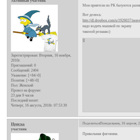
Активный участник
Мои приятели по РК балуются разн
Вот делюсь:
http://dl.dropbox.com/u/1926037/neav
надо водить мышкой по экрану
такооой релааакс)
0
Зарегистрирован
: Вторник, 16 ноября,
2010г.
Приглашений:
0
Сообщений:
2404
Уважение:
[+84/-0]
Позитив:
[+48/-0]
Пол:
Женский
Провел на форуме:
23 дня 9 часов
Последний визит:
Четверг, 16 августа, 2018г. 07:53:39
Поделиться
Понедельник, 16 апреля, 2
Ириска
участник
Прикольная фиговина.