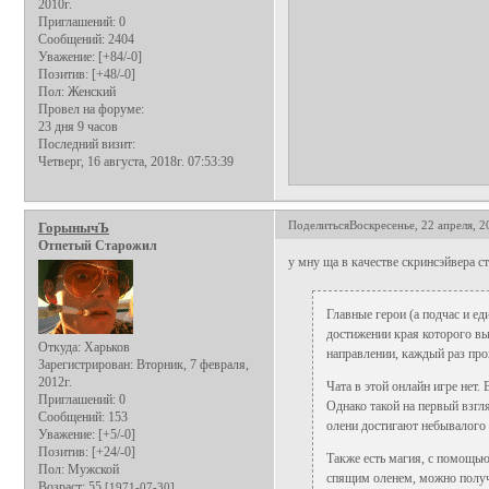
2010г.
Приглашений:
0
Сообщений:
2404
Уважение:
[+84/-0]
Позитив:
[+48/-0]
Пол:
Женский
Провел на форуме:
23 дня 9 часов
Последний визит:
Четверг, 16 августа, 2018г. 07:53:39
Поделиться
Воскресенье, 22 апреля, 2
ГорынычЪ
Отпетый Старожил
у мну ща в качестве скринсэйвера с
Главные герои (а подчас и ед
достижении края которого вы
Откуда:
Харьков
направлении, каждый раз про
Зарегистрирован
: Вторник, 7 февраля,
2012г.
Чата в этой онлайн игре нет
Приглашений:
0
Однако такой на первый взгл
Сообщений:
153
олени достигают небывалого 
Уважение:
[+5/-0]
Позитив:
[+24/-0]
Также есть магия, с помощью
Пол:
Мужской
спящим оленем, можно получи
Возраст:
55
[1971-07-30]