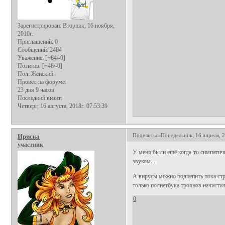
Зарегистрирован
: Вторник, 16 ноября,
2010г.
Приглашений:
0
Сообщений:
2404
Уважение:
[+84/-0]
Позитив:
[+48/-0]
Пол:
Женский
Провел на форуме:
23 дня 9 часов
Последний визит:
Четверг, 16 августа, 2018г. 07:53:39
Поделиться
Понедельник, 16 апреля, 2
Ириска
участник
У меня были ещё когда-то симпатичн
звуком...
А вирусы можно подцепить пока стра
только полнетбука троянов начистил
0