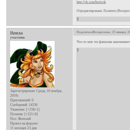
http://vk.com/breiwik
Отредактировано Лолипоп (Воскресен
0
Поделиться
Воскресенье, 25 января, 2
Ириска
участник
Что-то мне эта фамилия напоминает..
0
Зарегистрирован
: Среда, 10 ноября,
2010г.
Приглашений:
0
Сообщений:
14536
Уважение:
[+258/-1]
Позитив:
[+221/-0]
Пол:
Женский
Провел на форуме:
11 месяцев 23 дня