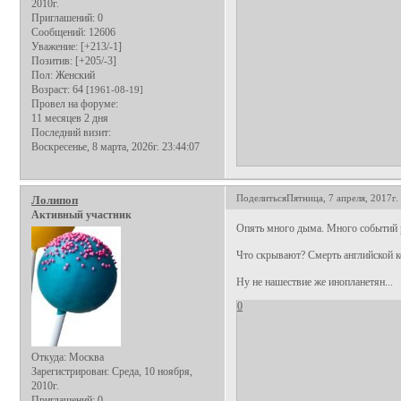
2010г.
Приглашений:
0
Сообщений:
12606
Уважение:
[+213/-1]
Позитив:
[+205/-3]
Пол:
Женский
Возраст:
64
[1961-08-19]
Провел на форуме:
11 месяцев 2 дня
Последний визит:
Воскресенье, 8 марта, 2026г. 23:44:07
Поделиться
Пятница, 7 апреля, 2017г.
Лолипоп
Активный участник
Опять много дыма. Много событий р
Что скрывают? Смерть английской к
Ну не нашествие же инопланетян...
0
Откуда:
Москва
Зарегистрирован
: Среда, 10 ноября,
2010г.
Приглашений:
0