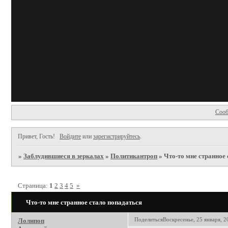
Сооб
Привет, Гость!
Войдите
или
зарегистрируйтесь
.
»
Заблудившиеся в зеркалах
»
Политикантроп
»
Что-то мне странное
Страница:
1
2
3
4
5
»
Что-то мне странное стало попадаться
Поделиться
Воскресенье, 25 января, 2
Лолипоп