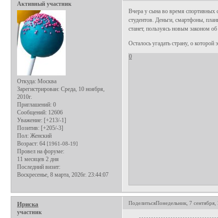
Активный участник
Вчера у сына во время спортивных 
студентов. Деньги, смартфоны, пла
станет, пользуясь новым законом о
Осталось угадать страну, о которой 
0
Откуда:
Москва
Зарегистрирован
: Среда, 10 ноября,
2010г.
Приглашений:
0
Сообщений:
12606
Уважение:
[+213/-1]
Позитив:
[+205/-3]
Пол:
Женский
Возраст:
64
[1961-08-19]
Провел на форуме:
11 месяцев 2 дня
Последний визит:
Воскресенье, 8 марта, 2026г. 23:44:07
Поделиться
Понедельник, 7 сентября, 
Ириска
участник