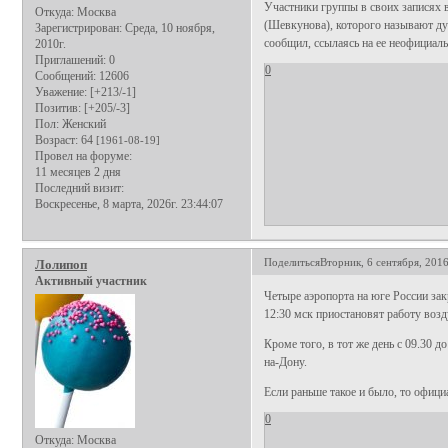
Участники группы в своих записях в
Откуда:
Москва
(Шевкунова), которого называют ду
Зарегистрирован
: Среда, 10 ноября,
сообщил, ссылаясь на ее неофициаль
2010г.
Приглашений:
0
0
Сообщений:
12606
Уважение:
[+213/-1]
Позитив:
[+205/-3]
Пол:
Женский
Возраст:
64
[1961-08-19]
Провел на форуме:
11 месяцев 2 дня
Последний визит:
Воскресенье, 8 марта, 2026г. 23:44:07
Поделиться
Вторник, 6 сентября, 2016
Лолипоп
Активный участник
Четыре аэропорта на юге России закр
12:30 мск приостановят работу воз
Кроме того, в тот же день с 09.30 
на-Дону.
Если раньше такое и было, то официа
0
Откуда:
Москва