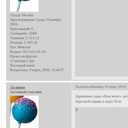
Откуда:
Москва
Зарегистрирован
: Среда, 10 ноября,
2010г.
Приглашений:
0
Сообщений:
12606
Уважение:
[+213/-1]
Позитив:
[+205/-3]
Пол:
Женский
Возраст:
64
[1961-08-19]
Провел на форуме:
11 месяцев 2 дня
Последний визит:
Воскресенье, 8 марта, 2026г. 23:44:07
Поделиться
Пятница, 10 июня, 2016г.
Лолипоп
Активный участник
Деревянное судно «Ноев кочег», ко
береговой охраны в порту Осло
0