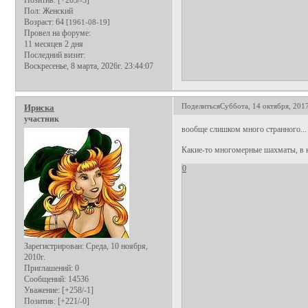
Позитив:
[+205/-3]
Пол:
Женский
Возраст:
64
[1961-08-19]
Провел на форуме:
11 месяцев 2 дня
Последний визит:
Воскресенье, 8 марта, 2026г. 23:44:07
Поделиться
Суббота, 14 октября, 2017
Ириска
участник
вообще слишком много странного...
Какие-то многомерные шахматы, в ко
0
Зарегистрирован
: Среда, 10 ноября,
2010г.
Приглашений:
0
Сообщений:
14536
Уважение:
[+258/-1]
Позитив:
[+221/-0]