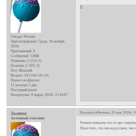
0
Откуда:
Москва
Зарегистрирован
: Среда, 10 ноября,
2010г.
Приглашений:
0
Сообщений:
12606
Уважение:
[+213/-1]
Позитив:
[+205/-3]
Пол:
Женский
Возраст:
64
[1961-08-19]
Провел на форуме:
11 месяцев 2 дня
Последний визит:
Воскресенье, 8 марта, 2026г. 23:44:07
Поделиться
Пятница, 20 мая, 2016г. 1
Лолипоп
Активный участник
Решила поискать что-то про совреме
Мало того, что она на русском, так 