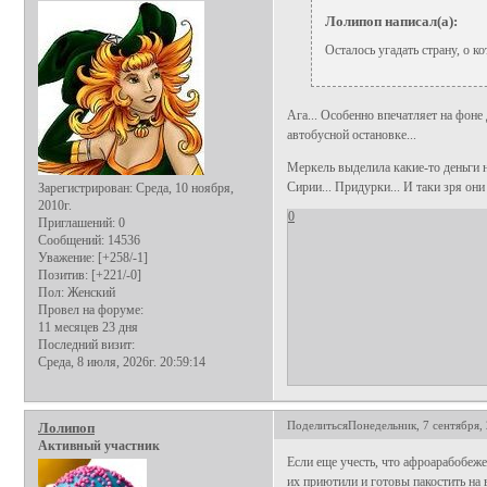
Лолипоп написал(а):
Осталось угадать страну, о к
Ага... Особенно впечатляет на фон
автобусной остановке...
Меркель выделила какие-то деньги 
Сирии... Придурки... И таки зря они
Зарегистрирован
: Среда, 10 ноября,
2010г.
0
Приглашений:
0
Сообщений:
14536
Уважение:
[+258/-1]
Позитив:
[+221/-0]
Пол:
Женский
Провел на форуме:
11 месяцев 23 дня
Последний визит:
Среда, 8 июля, 2026г. 20:59:14
Поделиться
Понедельник, 7 сентября, 
Лолипоп
Активный участник
Если еще учесть, что афроарабобеже
их приютили и готовы пакостить на 