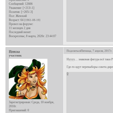
Сообщений:
12606
Уважение:
[+213/-1]
Позитив:
[+205/-3]
Пол:
Женский
Возраст:
64
[1961-08-19]
Провел на форуме:
11 месяцев 2 дня
Последний визит:
Воскресенье, 8 марта, 2026г. 23:44:07
Поделиться
Пятница, 7 апреля, 2017г.
Ириска
участник
Нуууу.... знаковая фигура всё таки 
Где-то идут перевыборы совета дире
0
Зарегистрирован
: Среда, 10 ноября,
2010г.
Приглашений:
0