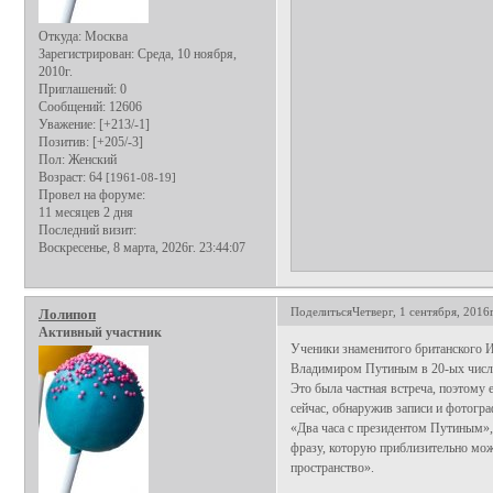
Откуда:
Москва
Зарегистрирован
: Среда, 10 ноября,
2010г.
Приглашений:
0
Сообщений:
12606
Уважение:
[+213/-1]
Позитив:
[+205/-3]
Пол:
Женский
Возраст:
64
[1961-08-19]
Провел на форуме:
11 месяцев 2 дня
Последний визит:
Воскресенье, 8 марта, 2026г. 23:44:07
Поделиться
Четверг, 1 сентября, 2016г
Лолипоп
Активный участник
Ученики знаменитого британского И
Владимиром Путиным в 20-ых числах
Это была частная встреча, поэтому е
сейчас, обнаружив записи и фотогра
«Два часа с президентом Путиным», 
фразу, которую приблизительно мож
пространство».