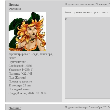
Поделиться
Понедельник, 26 января, 2
Ириска
участник
Аааа... у меня видимо просто до сих
0
Зарегистрирован
: Среда, 10 ноября,
2010г.
Приглашений:
0
Сообщений:
14536
Уважение:
[+258/-1]
Позитив:
[+221/-0]
Пол:
Женский
Провел на форуме:
11 месяцев 23 дня
Последний визит:
Среда, 8 июля, 2026г. 20:59:14
Поделиться
Четверг, 3 сентября, 2015г
Лолипоп