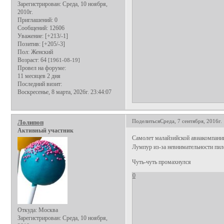
Зарегистрирован
: Среда, 10 ноября,
2010г.
Приглашений:
0
Сообщений:
12606
Уважение:
[+213/-1]
Позитив:
[+205/-3]
Пол:
Женский
Возраст:
64
[1961-08-19]
Провел на форуме:
11 месяцев 2 дня
Последний визит:
Воскресенье, 8 марта, 2026г. 23:44:07
Поделиться
Среда, 7 сентября, 2016г.
Лолипоп
Активный участник
Самолет малайзийской авиакомпании
Лумпур из-за невнимательности пил
Чуть-чуть промахнулся
0
Откуда:
Москва
Зарегистрирован
: Среда, 10 ноября,