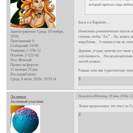
который приехал сюда любова
Была я в Карпатах....
Начиталась романтических опусов и 
Зарегистрирован
: Среда, 10 ноября,
2010г.
степени, чтобы "Ах!"... Ну, может, е
Приглашений:
0
вырублены... А пеньки и так не оче
Сообщений:
14536
Уважение:
[+258/-1]
Деревни, угодья, конечно все такие
Позитив:
[+221/-0]
собственность... Эти исключительно
Пол:
Женский
частей оставят...
Провел на форуме:
11 месяцев 23 дня
Раньше хоть там туристические троп
Последний визит:
0
Среда, 8 июля, 2026г. 20:59:14
Поделиться
Пятница, 20 мая, 2016г. 2
Лолипоп
Активный участник
Лешка предположил, что текст из Г
0