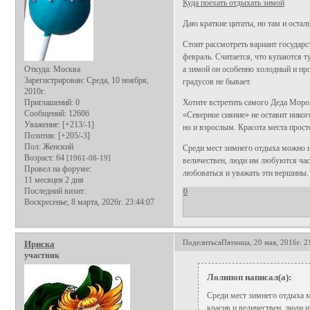
Куда поехать отдыхать зимой
Даю краткие цитаты, но там и остал
Стоит рассмотреть вариант государс
февраль. Считается, что купаются т
Откуда:
Москва
а зимой он особенно холодный и пр
Зарегистрирован
: Среда, 10 ноября,
градусов не бывает.
2010г.
Приглашений:
0
Хотите встретить самого Деда Мороз
Сообщений:
12606
«Северное сияние» не оставит никог
Уважение:
[+213/-1]
но и взрослым. Красота места прост
Позитив:
[+205/-3]
Пол:
Женский
Среди мест зимнего отдыха можно н
Возраст:
64
[1961-08-19]
величествен, люди им любуются час
Провел на форуме:
любоваться и уважать эти вершины.
11 месяцев 2 дня
Последний визит:
0
Воскресенье, 8 марта, 2026г. 23:44:07
Поделиться
Пятница, 20 мая, 2016г. 2
Ириска
участник
Лолипоп написал(а):
Среди мест зимнего отдыха 
красив и величествен, люди 