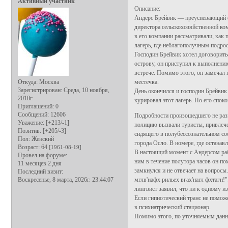
Активный участник
Описание:
Андерс Брейвик — преуспевающий ф
директора сельскохозяйственной ко
в его компании рассматривали, как 
лагерь, где неблагополучным подро
Господин Брейвик хотел договорить
острову, он приступил к выполнению
встрече. Помимо этого, он замечал 
Откуда:
Москва
местечка.
Зарегистрирован
: Среда, 10 ноября,
День окончился и господин Брейвик 
2010г.
курировал этот лагерь. Но его спо
Приглашений:
0
Сообщений:
12606
Подробности произошедшего не разг
Уважение:
[+213/-1]
полицию вызвали туристы, привлеч
Позитив:
[+205/-3]
сидящего в полубессознательном со
Пол:
Женский
города Осло. В номере, где остана
Возраст:
64
[1961-08-19]
В настоящий момент с Андерсом раб
Провел на форуме:
ним в течение полутора часов он пом
11 месяцев 2 дня
замкнулся и не отвечает на вопросы
Последний визит:
Воскресенье, 8 марта, 2026г. 23:44:07
мглв'нафх рильех вгах'нагл фхтагн!
лингвист заявил, что ни к одному и
Если гипнотический транс не помож
в психиатрический стационар.
Помимо этого, по уточняемым данны