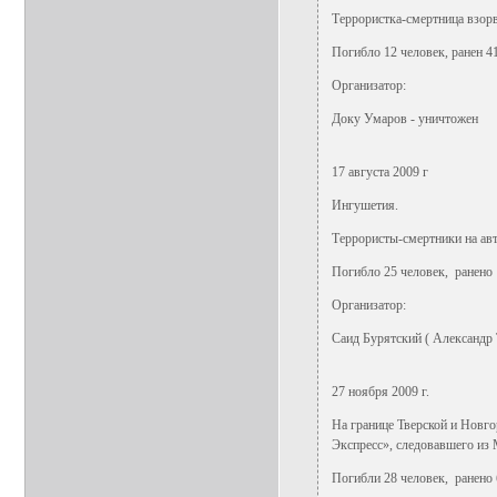
Террористка-смертница взорв
Погибло 12 человек, ранен 41
Организатор:
Доку Умаров - уничтожен
17 августа 2009 г
Ингушетия.
Террористы-смертники на авт
Погибло 25 человек, ранено 
Организатор:
Саид Бурятский ( Александр 
27 ноября 2009 г.
На границе Тверской и Новг
Экспресс», следовавшего из
Погибли 28 человек, ранено 