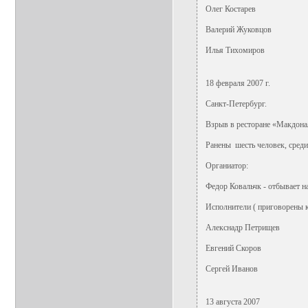
Олег Костарев
Валерий Жуковцов
Илья Тихомиров
18 февраля 2007 г.
Санкт-Петербург.
Взрыв в ресторане «Макдона
Ранены шесть человек, среди
Органиатор:
Федор Ковальчк - отбывает на
Исполнители ( приговорены к
Алекснадр Петрищев
Евгений Скоров
Сергей Иванов
13 августа 2007