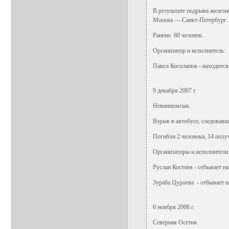
В результате подрыва желез
Москва — Санкт-Петербург.
Ранено 60 человек.
Организатор и исполнитель:
Павел Косолапов - находится
9 декабря 2007 г.
Невинномсык.
Взрыв в автобусе, следовавш
Погибли 2 человека, 14 полу
Организаторы и исполнители
Руслан Костоев - отбывает на
Зураба Цуроева - отбывает на
6 ноября 2008 г.
Северная Осетия.