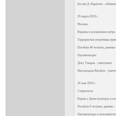
Беслан Д. Каратоев - отбывае
29 марта 2010 г
Москва.
Взрывы в московском метро 
Террористки-смертницы приве
Погибли 40 человек, ранены 
Организаторы:
Доку Умаров - уничтожен
Магомедали Вагабов - уничт
26 мая 2010 г.
Ставрополь.
Взрыв у Дома культуры и спо
Погибли 8 человек, ранены - 
Организаторы и исполнители