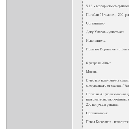
5.12 - террористы-смертники
Погибли 54 человек, 209 ра
Организатор:
Доку Умаров - уничтожен
Исполнитель:
Ибрагим Исрапилов - отбывает
6 февраля 2004 г.
Москва.
В час-пик исполнитель-смерт
следовавшего от станции "Ав
Погибли 41 (по некоторым д
первоначально включённых в
250 получили ранения.
Организаторы:
Павел Косолапов - находится