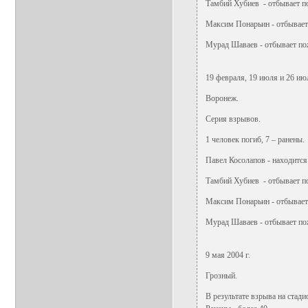
Тамбий Хубиев - отбывает п
Максим Понарьин - отбывает
Мурад Шаваев - отбывает по
19 февраля, 19 июля и 26 июл
Воронеж.
Серия взрывов.
1 человек погиб, 7 – ранены.
Павел Косолапов - находится
Тамбий Хубиев - отбывает п
Максим Понарьин - отбывает
Мурад Шаваев - отбывает по
9 мая 2004 г.
Грозный.
В результате взрыва на ста