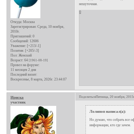
нешуточная.
0
Откуда:
Москва
Зарегистрирован
: Среда, 10 ноября,
2010г.
Приглашений:
0
Сообщений:
12606
Уважение:
[+213/-1]
Позитив:
[+205/-3]
Пол:
Женский
Возраст:
64
[1961-08-19]
Провел на форуме:
11 месяцев 2 дня
Последний визит:
Воскресенье, 8 марта, 2026г. 23:44:07
Поделиться
Пятница, 20 ноября, 2015г
Ириска
участник
Лолипоп написал(а):
Но думаю, что собрать все о
информации, кто где зачем.