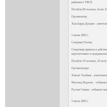
районного УФСБ.
Погибли 60 человек, более 2
Организатор:
Хож-Бауди Душаев - уничтож
5 июня 2003 г.
Северная Осетия.
Смертница привела в действи
вертолетчиков и граждански
Погибли 19 человек, 24 полу
Организаторы:
Хамзат Тазабаев - уничтоже
Магомед Кодзоев - отбывает
Рустам Ганиев - отбывает нак
5 июля 2003 г.