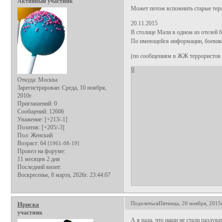
Активный участник
Может потом вспомнить старые тера
20.11.2015
В столице Мали в одном из отелей 
По имеющейся информации, боевики
(по сообщениям в ЖЖ террористов 
0
Откуда:
Москва
Зарегистрирован
: Среда, 10 ноября,
2010г.
Приглашений:
0
Сообщений:
12606
Уважение:
[+213/-1]
Позитив:
[+205/-3]
Пол:
Женский
Возраст:
64
[1961-08-19]
Провел на форуме:
11 месяцев 2 дня
Последний визит:
Воскресенье, 8 марта, 2026г. 23:44:07
Поделиться
Пятница, 20 ноября, 2015г
Ириска
участник
А я рада, что наши не стали раздуват