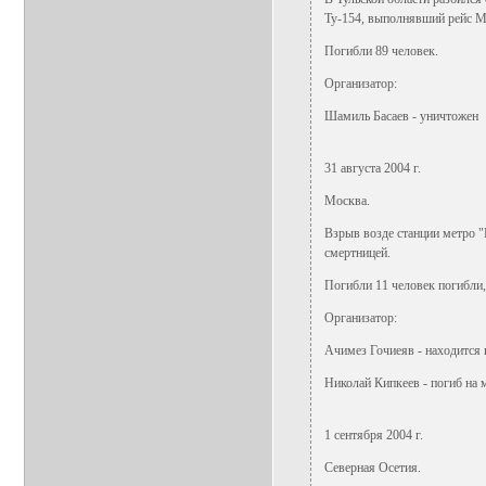
Ту-154, выполнявший рейс М
Погибли 89 человек.
Организатор:
Шамиль Басаев - уничтожен
31 августа 2004 г.
Москва.
Взрыв возде станции метро 
смертницей.
Погибли 11 человек погибли,
Организатор:
Ачимез Гочиеяв - находится 
Николай Кипкеев - погиб на 
1 сентября 2004 г.
Северная Осетия.