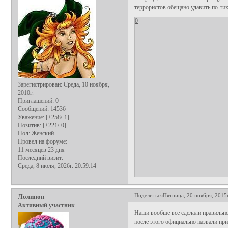
террористов обещано удавить по-тихо
0
Зарегистрирован
: Среда, 10 ноября,
2010г.
Приглашений:
0
Сообщений:
14536
Уважение:
[+258/-1]
Позитив:
[+221/-0]
Пол:
Женский
Провел на форуме:
11 месяцев 23 дня
Последний визит:
Среда, 8 июля, 2026г. 20:59:14
Поделиться
Пятница, 20 ноября, 2015г
Лолипоп
Активный участник
Наши вообще все сделали правильно 
после этого официально назвали пр