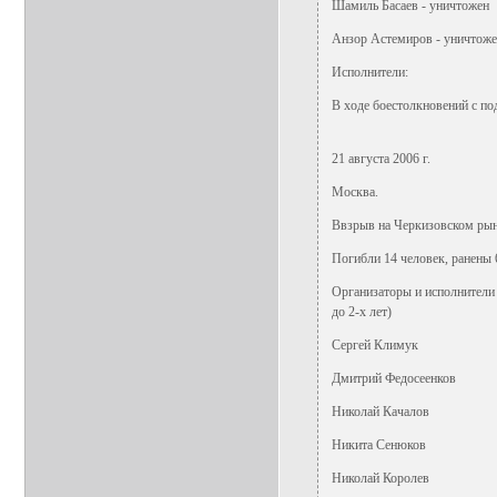
Шамиль Басаев - уничтожен
Анзор Астемиров - уничтоже
Исполнители:
В ходе боестолкновений с п
21 августа 2006 г.
Москва.
Ввзрыв на Черкизовском ры
Погибли 14 человек, ранены 
Организаторы и исполнители
до 2-х лет)
Сергей Климук
Дмитрий Федосеенков
Николай Качалов
Никита Сенюков
Николай Королев