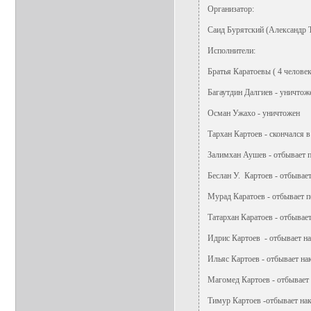
Организатор:
Саид Бурятский (Александр 
Исполнители:
Братья Каратоевы ( 4 человек
Багаутдин Далгиев - уничтож
Осман Ужахо - уничтожен
Тархан Картоев - скончался
Залимхан Аушев - отбывает 
Беслан У. Картоев - отбывае
Мурад Каратоев - отбывает 
Татархан Каратоев - отбывае
Идрис Картоев - отбывает на
Ильяс Картоев - отбывает на
Магомед Картоев - отбывает 
Тимур Картоев -отбывает нак