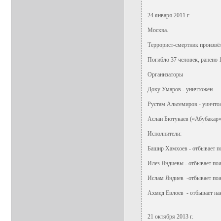
24 января 2011 г.
Москва.
Террорист-смертник произвё
Погибло 37 человек, ранено 
Организаторы
Доку Умаров - уничтожен
Рустам Альтемиров - уинчто
Аслан Бютукаев («Абубакар»
Исполнители:
Башир Хамхоев - отбывает п
Илез Яндиевы - отбывает по
Ислам Яндиев -отбывает по
Ахмед Евлоев - отбывает нак
21 октября 2013 г.