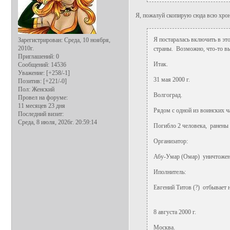
Я, пожалуй скопирую сюда всю хро
Я постаралась включить в эт
Зарегистрирован
: Среда, 10 ноября,
2010г.
страны. Возможно, что-то вы
Приглашений:
0
Итак.
Сообщений:
14536
Уважение:
[+258/-1]
31 мая 2000 г.
Позитив:
[+221/-0]
Пол:
Женский
Волгоград.
Провел на форуме:
11 месяцев 23 дня
Рядом с одной из воинских ч
Последний визит:
Среда, 8 июля, 2026г. 20:59:14
Погибло 2 человека, ранены
Организатор:
Абу-Умар (Омар) уничтоже
Иполнитель:
Евгений Титов (?) отбывает 
8 августа 2000 г.
Москва.