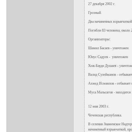
27 декабря 2002 г.
Грозный.
Два начиненных взрывчаткой 
Погибли 83 человека, около 
Организаторы:
Шамил Басаев - уничтожен
Юнус Садуев - уничтожен
Хож-Бауди Душаев - уничтож
Валид Сулейманов - отбывае
Ахмед Исмаилов - отбывает 
Муса Мальсагов - находится 
12 мая 2003 г.
Чеченская республика.
В селении Знаменское Надте
начиненный взрывчаткой, про