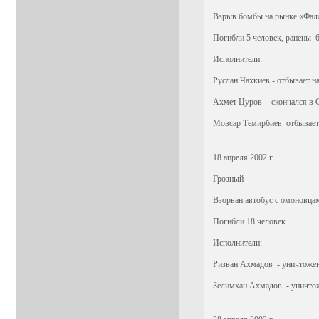
Взрыв бомбы на рынке «Фал
Погибли 5 человек, ранены 
Исполнители:
Руслан Чахкиев - отбывает на
Ахмет Цуров - скончался в
Мовсар Темирбиев отбывает н
18 апреля 2002 г.
Грозный
Взорван автобус с омоновца
Погибли 18 человек.
Исполнители:
Ризван Ахмадов - уничтоже
Зелимхан Ахмадов - уничто