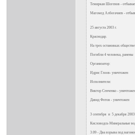
Темиркан Шогенов - отбывае
Магомед Албогачиев - отбыв
25 августа 2003 г.
Краснодар.
На трех остановках обществе
Погибли 4 человека, ранены 
Организатор:
Идрис Глоов- уничтожен
Исполнители:
Виктор Сенченко - уничтоже
Давид Фотов - уничтожен
3 сентября и 5 декабря 2003 
Кисловодск-Минеральные во
3.09 - Два взрыва под вагон