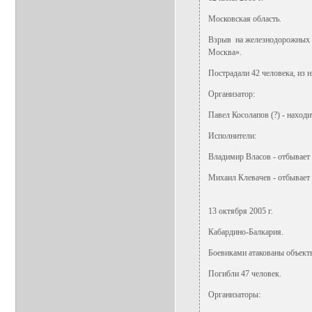
Московская область.
Взрыв на железнодорожных пу
Москва».
Пострадали 42 человека, из 
Организатор:
Павел Косолапов (?) - находи
Исполнители:
Владимир Власов - отбывает н
Михаил Клевачев - отбывает н
13 октября 2005 г.
Кабардино-Балкария.
Боевиками атакованы объект
Погибли 47 человек.
Организаторы: