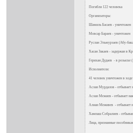
Погибли 122 человека
Организаторы:
Шамиль Басаев - уничтожен
Мовсар Бараев - уничтожен
Руслан Эльмурзаев (Абу-бак
Хасан Закаев - задержан в К
Герихан Дудаев - в розыске 
Исполнители:
41 человек уничтожен в ходе
Аслан Мурдалов - отбывает на
Аслан Межиев - отбывает нак
Алиан Меживев - отбывает на
Хампаш Собралиев - отбывает
Лица, признанные пособника