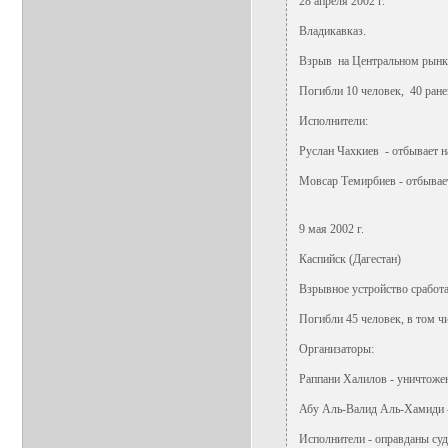
28 апреля 2002 г.
Владикавказ.
Взрыв на Центральном рынк
Погибли 10 человек, 40 ране
Исполнители:
Руслан Чахкиев - отбывает н
Мовсар Темирбиев - отбывает
9 мая 2002 г.
Каспийск (Дагестан)
Взрывное устройство сработ
Погибли 45 человек, в том чи
Организаторы:
Раппани Халилов - уничтоже
Абу Аль-Валид Аль-Хамиди 
Исполнители - оправданы су