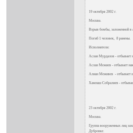
19 октября 2002 г.
Москва.
Взрыв бомбы, заложенной в 
Погиб 1 человек, 8 ранены.
Исполнители:
Аслан Мурдалов - отбывает на
Аслан Межиев - отбывает нак
Алиан Меживев - отбывает на
Хампаш Собралиев - отбывает
23 октября 2002 г.
Москва.
Группа вооруженных лиц захв
Дубровке.