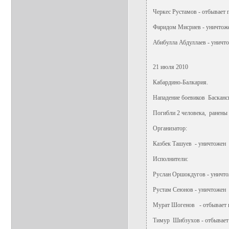
Черкес Рустамов - отбывает 
Фаридом Мисриев - уничтож
Абибулла Абдуллаев - уничт
21 июля 2010
Кабардино-Балкария.
Нападение боевиков Басканс
Погибли 2 человека, ранены
Организатор:
Казбек Ташуев - уничтожен
Исполнители:
Руслан Оршокдугов - уничт
Рустам Сеюнов - уничтожен
Мурат Шогенов - отбывает на
Тимур Шибзухов - отбывает н