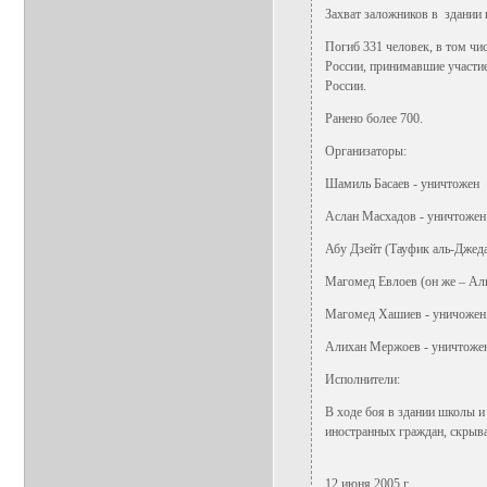
Захват заложников в здании 
Погиб 331 человек, в том чи
России, принимавшие участие
России.
Ранено более 700.
Организаторы:
Шамиль Басаев - уничтожен
Аслан Масхадов - уничтожен
Абу Дзейт (Тауфик аль-Джеда
Магомед Евлоев (он же – Ал
Магомед Хашиев - уничожен
Алихан Мержоев - уничтоже
Исполнители:
В ходе боя в здании школы и 
иностранных граждан, скрыв
12 июня 2005 г.