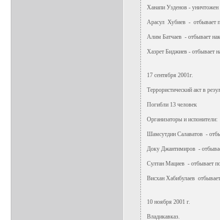
Ханапи Узденов - уничтожен
Арасул Хубиев - отбывает 
Алим Батчаев - отбывает нак
Хазрет Биджиев - отбывает на
17 сентября 2001г.
Террористический акт в рез
Погибли 13 человек
Организаторы и испонители:
Шамсутдин Салаватов - отбы
Доку Джантимиров - отбыва
Султан Мациев - отбывает п
Висхан Хабибулаев отбывает 
10 ноября 2001 г.
Владикавказ.