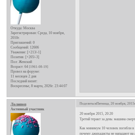
Откуда:
Москва
Зарегистрирован
: Среда, 10 ноября,
2010г.
Приглашений:
0
Сообщений:
12606
Уважение:
[+213/-1]
Позитив:
[+205/-3]
Пол:
Женский
Возраст:
64
[1961-08-19]
Провел на форуме:
11 месяцев 2 дня
Последний визит:
Воскресенье, 8 марта, 2026г. 23:44:07
Поделиться
Пятница, 20 ноября, 2015г
Лолипоп
Активный участник
20 ноября 2015, 20:20
Третий теракт за день: машина смер
Как минимум 10 человек погибли в р
почему джихадисты не нападают на 