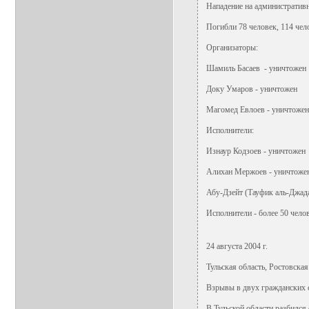
Нападение на административ
Погибли 78 человек, 114 чел
Организаторы:
Шамиль Басаев - уничтожен
Доку Умаров - уничтожен
Магомед Евлоев - уничтожен
Исполнители:
Изнаур Кодзоев - уничтожен
Алихан Мержоев - уничтоже
Абу-Дзейт (Тауфик аль-Джад
Исполнители - более 50 чело
24 августа 2004 г.
Тульская область, Ростовская
Взрывы в двух гражданских 
В Тульской области разбился