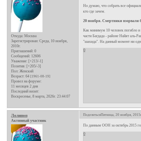
Но думаю, что собрать все официаль
кто где зачем.
20 ноября. Смертники взорвали 
Как минимум 10 человек погибло и 
Откуда:
Москва
части Багдада - районе Найят аль-Р
Зарегистрирован
: Среда, 10 ноября,
"шахида". На данный момент ни одна 
2010г.
0
Приглашений:
0
Сообщений:
12606
Уважение:
[+213/-1]
Позитив:
[+205/-3]
Пол:
Женский
Возраст:
64
[1961-08-19]
Провел на форуме:
11 месяцев 2 дня
Последний визит:
Воскресенье, 8 марта, 2026г. 23:44:07
Поделиться
Пятница, 20 ноября, 2015г
Лолипоп
Активный участник
По данным ООН за октябрь 2015 год
0