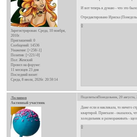
И вот теперь я думаю - что это было
Отредактировано Ириска (Понедельни
0
Зарегистрирован
: Среда, 10 ноября,
2010г.
Приглашений:
0
Сообщений:
14536
Уважение:
[+258/-1]
Позитив:
[+221/-0]
Пол:
Женский
Провел на форуме:
11 месяцев 23 дня
Последний визит:
Среда, 8 июля, 2026г. 20:59:14
Поделиться
Понедельник, 20 августа, 
Лолипоп
Активный участник
Даже если и накликала, то ничего с
квартирой. Приехали - оказалось, 
холодильник и размораживать - щел
0