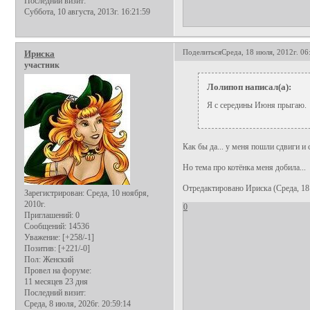
Последний визит:
Суббота, 10 августа, 2013г. 16:21:59
Поделиться
Среда, 18 июля, 2012г. 06
Ириска
участник
Лолипоп написал(а):
Я с середины Июня прыгаю.
Как бы да... у меня пошли сдвиги и
Но тема про котёнка меня добила...
Отредактировано Ириска (Среда, 18 
Зарегистрирован
: Среда, 10 ноября,
2010г.
0
Приглашений:
0
Сообщений:
14536
Уважение:
[+258/-1]
Позитив:
[+221/-0]
Пол:
Женский
Провел на форуме:
11 месяцев 23 дня
Последний визит:
Среда, 8 июля, 2026г. 20:59:14