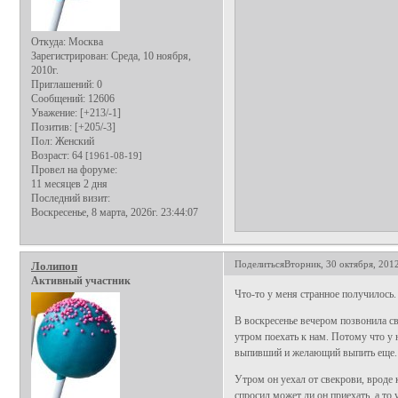
Откуда:
Москва
Зарегистрирован
: Среда, 10 ноября,
2010г.
Приглашений:
0
Сообщений:
12606
Уважение:
[+213/-1]
Позитив:
[+205/-3]
Пол:
Женский
Возраст:
64
[1961-08-19]
Провел на форуме:
11 месяцев 2 дня
Последний визит:
Воскресенье, 8 марта, 2026г. 23:44:07
Поделиться
Вторник, 30 октября, 2012
Лолипоп
Активный участник
Что-то у меня странное получилось.
В воскресенье вечером позвонила св
утром поехать к нам. Потому что у
выпивший и желающий выпить еще. 
Утром он уехал от свекрови, вроде 
спросил может ли он приехать, а то