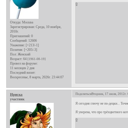
0
Откуда:
Москва
Зарегистрирован
: Среда, 10 ноября,
2010г.
Приглашений:
0
Сообщений:
12606
Уважение:
[+213/-1]
Позитив:
[+205/-3]
Пол:
Женский
Возраст:
64
[1961-08-19]
Провел на форуме:
11 месяцев 2 дня
Последний визит:
Воскресенье, 8 марта, 2026г. 23:44:07
Поделиться
Вторник, 17 июля, 2012г. 
Ириска
участник
Я сегодня глючу не по-децки... Точн
Я уверена, что про трёхцветного кот
0