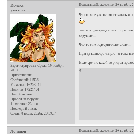
Поделиться
Воскресенье, 20 ноября, 2
Ириска
участник
Что-то мне уже начинает казаться п
температура вроде спала... я решила 
скрутило....
Что-то мне подозрительно стало....
Правда канистру спирта - я тоже ни
Надо срочно какой-то ритуал провест
Зарегистрирован
: Среда, 10 ноября,
2010г.
0
Приглашений:
0
Сообщений:
14536
Уважение:
[+258/-1]
Позитив:
[+221/-0]
Пол:
Женский
Провел на форуме:
11 месяцев 23 дня
Последний визит:
Среда, 8 июля, 2026г. 20:59:14
Поделиться
Воскресенье, 20 ноября, 2
Лолипоп