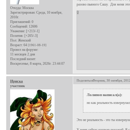
разово пьяного Сашу. Для меня этот 
Откуда:
Москва
0
Зарегистрирован
: Среда, 10 ноября,
2010г.
Приглашений:
0
Сообщений:
12606
Уважение:
[+213/-1]
Позитив:
[+205/-3]
Пол:
Женский
Возраст:
64
[1961-08-19]
Провел на форуме:
11 месяцев 2 дня
Последний визит:
Воскресенье, 8 марта, 2026г. 23:44:07
Поделиться
Вторник, 30 октября, 2012
Ириска
участник
Лолипоп написал(а):
но как реальность извернулась
Это не реальность - это ты извернул
У меня сейчас кошмар похожий. Я са