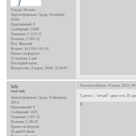
Откуда:
Москва
Зарегистрирован
: Среда, 10 ноября,
2010г.
Приглашений:
0
Сообщений:
12606
Уважение:
[+213/-1]
Позитив:
[+205/-3]
Пол:
Женский
Возраст:
64
[1961-08-19]
Провел на форуме:
11 месяцев 2 дня
Последний визит:
Воскресенье, 8 марта, 2026г. 23:44:07
Поделиться
Среда, 18 июля, 2012г. 00
Solo
read only
Сдается - "легкий" сдвиг есть. И сдае
Зарегистрирован
: Среда, 16 февраля,
2011г.
0
Приглашений:
0
Сообщений:
1425
Уважение:
[+81/-2]
Позитив:
[+39/-0]
Провел на форуме:
20 дней 8 часов