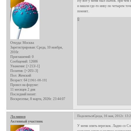
Ну вот у меня был скачок. при чем 
и нашли где-то инву по четырем точк
помнят..
0
Откуда:
Москва
Зарегистрирован
: Среда, 10 ноября,
2010г.
Приглашений:
0
Сообщений:
12606
Уважение:
[+213/-1]
Позитив:
[+205/-3]
Пол:
Женский
Возраст:
64
[1961-08-19]
Провел на форуме:
11 месяцев 2 дня
Последний визит:
Воскресенье, 8 марта, 2026г. 23:44:07
Поделиться
Среда, 16 мая, 2012г. 13:
Лолипоп
Активный участник
У меня опять перескок. Ладно со Сл
название серии и краткое содержани