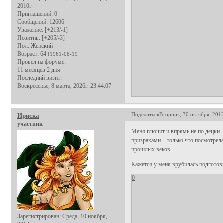
2010г.
Приглашений:
0
Сообщений:
12606
Уважение:
[+213/-1]
Позитив:
[+205/-3]
Пол:
Женский
Возраст:
64
[1961-08-19]
Провел на форуме:
11 месяцев 2 дня
Последний визит:
Воскресенье, 8 марта, 2026г. 23:44:07
Поделиться
Вторник, 30 октября, 2012
Ириска
участник
Меня глючит и впрямь не по децки..
призраками... только что посмотрел
прошлых веков...
Кажется у меня врубилась подготовк
0
Зарегистрирован
: Среда, 10 ноября,