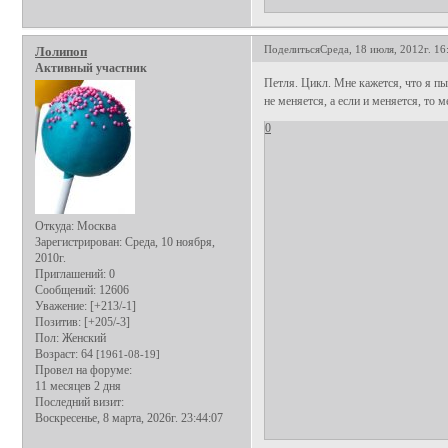
Поделиться
Среда, 18 июля, 2012г. 16
Лолипоп
Активный участник
Петля. Цикл. Мне кажется, что я пы
не меняется, а если и меняется, то м
0
Откуда:
Москва
Зарегистрирован
: Среда, 10 ноября,
2010г.
Приглашений:
0
Сообщений:
12606
Уважение:
[+213/-1]
Позитив:
[+205/-3]
Пол:
Женский
Возраст:
64
[1961-08-19]
Провел на форуме:
11 месяцев 2 дня
Последний визит:
Воскресенье, 8 марта, 2026г. 23:44:07