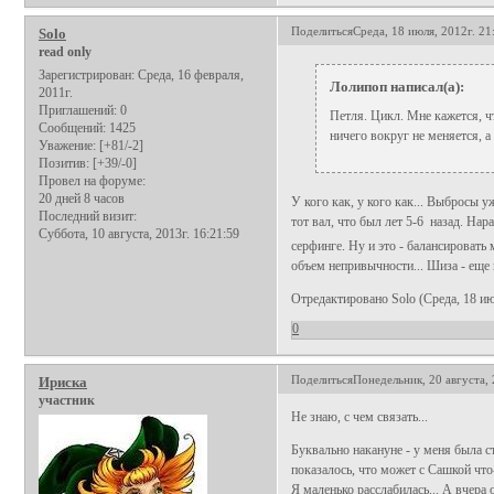
Поделиться
Среда, 18 июля, 2012г. 21
Solo
read only
Зарегистрирован
: Среда, 16 февраля,
Лолипоп написал(а):
2011г.
Приглашений:
0
Петля. Цикл. Мне кажется, чт
Сообщений:
1425
ничего вокруг не меняется, а 
Уважение:
[+81/-2]
Позитив:
[+39/-0]
Провел на форуме:
20 дней 8 часов
У кого как, у кого как... Выбросы у
Последний визит:
тот вал, что был лет 5-6 назад. Нар
Суббота, 10 августа, 2013г. 16:21:59
серфинге. Ну и это - балансировать
объем непривычности... Шиза - еще 
Отредактировано Solo (Среда, 18 ию
0
Поделиться
Понедельник, 20 августа, 
Ириска
участник
Не знаю, с чем связать...
Буквально накануне - у меня была ст
показалось, что может с Сашкой что-
Я маленько расслабилась... А вчера 