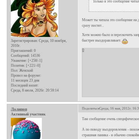
Только я это сообщение читал
Может ты читала это сообщение на 
сразу постят...
Хотя можно было и перескочить запро
быстрее выздоравливает.
Зарегистрирован
: Среда, 10 ноября,
2010г.
0
Приглашений:
0
Сообщений:
14536
Уважение:
[+258/-1]
Позитив:
[+221/-0]
Пол:
Женский
Провел на форуме:
11 месяцев 23 дня
Последний визит:
Среда, 8 июля, 2026г. 20:59:14
Поделиться
Среда, 16 мая, 2012г. 16:
Лолипоп
Активный участник
Там сообщение очень специфическо
А по поводу выздоровления - похож
страшная паника - я обычно спокойне