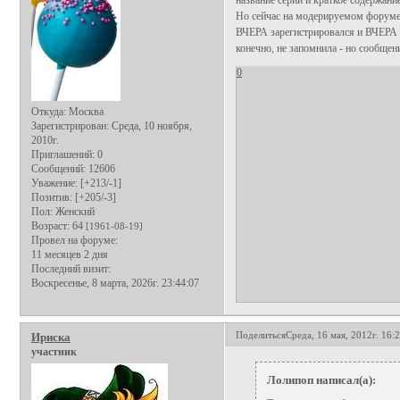
Но сейчас на модерируемом форуме 
ВЧЕРА зарегистрировался и ВЧЕРА н
конечно, не запомнила - но сообщени
0
Откуда:
Москва
Зарегистрирован
: Среда, 10 ноября,
2010г.
Приглашений:
0
Сообщений:
12606
Уважение:
[+213/-1]
Позитив:
[+205/-3]
Пол:
Женский
Возраст:
64
[1961-08-19]
Провел на форуме:
11 месяцев 2 дня
Последний визит:
Воскресенье, 8 марта, 2026г. 23:44:07
Поделиться
Среда, 16 мая, 2012г. 16:
Ириска
участник
Лолипоп написал(а):