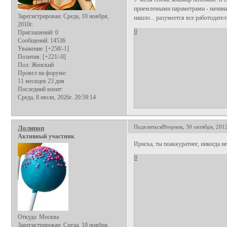
приемлемыми параметрами - начинаю
Зарегистрирован
: Среда, 10 ноября,
нашло... разумеется все работодатели
2010г.
0
Приглашений:
0
Сообщений:
14536
Уважение:
[+258/-1]
Позитив:
[+221/-0]
Пол:
Женский
Провел на форуме:
11 месяцев 23 дня
Последний визит:
Среда, 8 июля, 2026г. 20:59:14
Поделиться
Вторник, 30 октября, 2012
Лолипоп
Активный участник
Ириска, ты поаккуратнее, никогда 
0
Откуда:
Москва
Зарегистрирован
: Среда, 10 ноября,