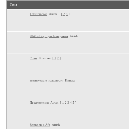
Тема
Техническая
Airish
[
1
2
3
]
2048 - Софт для блондинки
Airish
Спам
Лолипоп
[
1
2
]
технические полезности
Ириска
Предложения
Airish
[
1
2
3
4
5
]
Вопросы к Afa
Airish