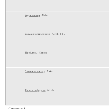
Аудио-плеер
Airish
возможности форума
Airish
[
1
2
]
Проблемы
Ириска
Заявки на чистку
Airish
Скорость форума
Airish
Страница:
1